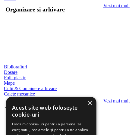
Vezi mai mult
Organizare si arhivare
Bibliorafturi
Dosare
Folii plastic
Mape
Cutii & Containere arhivare
Caiete mecanice
×
Vezi mai mult
Sisteme de afisare
Acest site web folosește
cookie-uri
Folosim cookie-uri pentru a personaliza
conținutul, reclamele și pentru a ne analiza