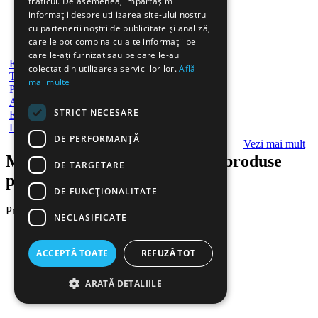
traficul. De asemenea, împărtășim
informații despre utilizarea site-ului nostru
cu partenerii noștri de publicitate și analiză,
care le pot combina cu alte informații pe
care le-ați furnizat sau pe care le-au
Flipcharturi
colectat din utilizarea serviciilor lor.
Află
Table magnetice
mai multe
Panouri de pluta
Aviziere
STRICT NECESARE
Ecusoane si accesorii
Display-uri de prezentare
DE PERFORMANȚĂ
Vezi mai mult
Magazin de papetarie - Alege produse
DE TARGETARE
potrivite pentru biroul tau
DE FUNCŢIONALITATE
Produse recomandate
NECLASIFICATE
Recomandarile Gooffice
Cele mai vandute
ACCEPTĂ TOATE
REFUZĂ TOT
Produse noi
ARATĂ DETALIILE