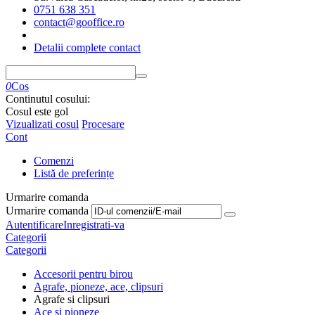
0751 638 351
contact@gooffice.ro
Detalii complete contact
0
Cos
Continutul cosului:
Cosul este gol
Vizualizati cosul
Procesare
Cont
Comenzi
Listă de preferințe
Urmarire comanda
Urmarire comanda
Autentificare
Inregistrati-va
Categorii
Categorii
Accesorii pentru birou
Agrafe, pioneze, ace, clipsuri
Agrafe si clipsuri
Ace si pioneze