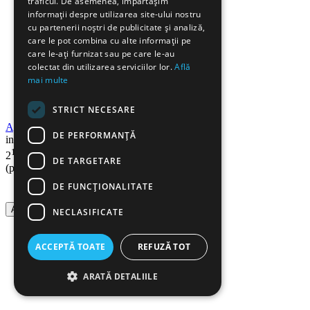
traficul. De asemenea, împărtășim
informații despre utilizarea site-ului nostru
cu partenerii noștri de publicitate și analiză,
care le pot combina cu alte informații pe
care le-ați furnizat sau pe care le-au
colectat din utilizarea serviciilor lor.
Află
mai multe
STRICT NECESARE
Agrafe birou, 33 mm, 100 buc/cutie, DELI
DE PERFORMANȚĂ
in stoc
10
Lei
2
DE TARGETARE
(pret cu TVA inclus)
DE FUNCŢIONALITATE
Adauga in cos
NECLASIFICATE
ACCEPTĂ TOATE
REFUZĂ TOT
ARATĂ DETALIILE