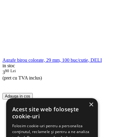
Agrafe birou colorate, 29 mm, 100 buc/cutie, DELI
in stoc
90
Lei
3
(pret cu TVA inclus)
Adauga in cos
×
Acest site web folosește
cookie-uri
Folosim cookie-uri pentru a personaliza
conținutul, reclamele și pentru a ne analiza