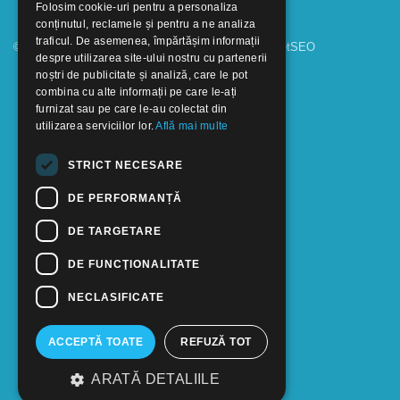
Folosim cookie-uri pentru a personaliza
conținutul, reclamele și pentru a ne analiza
traficul. De asemenea, împărtășim informații
© 2018 - 2026 GOOFFICE. Realizat si configurat
netSEO
despre utilizarea site-ului nostru cu partenerii
noștri de publicitate și analiză, care le pot
combina cu alte informații pe care le-ați
furnizat sau pe care le-au colectat din
utilizarea serviciilor lor.
Află mai multe
STRICT NECESARE
DE PERFORMANȚĂ
DE TARGETARE
DE FUNCŢIONALITATE
NECLASIFICATE
ACCEPTĂ TOATE
REFUZĂ TOT
ARATĂ DETALIILE