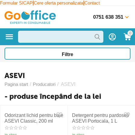
|
|
Formular SICAP
Cere oferta personalizata
Contact
0751 638 351
0
Filtre
ASEVI
Pagina start
/
Producatori
/
ASEVI
- produse începând de la lei
Odorizant lichid pentru baie
Detergent pentru pardoseli
ASEVI Classic, 200 ml
ASEVI Portocala, 1 L
in stoc
in stoc