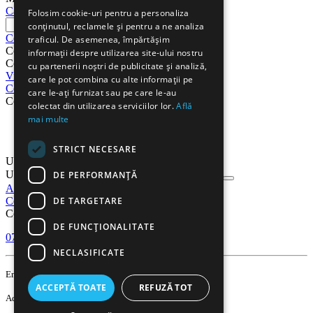
Cautati
Folosim cookie-uri pentru a personaliza
conținutul, reclamele și pentru a ne analiza
Cos
traficul. De asemenea, împărtășim
Cos
informații despre utilizarea site-ului nostru
Cosul este gol
cu partenerii noștri de publicitate și analiză,
Vizualizati cosul
Procesare
care le pot combina cu alte informații pe
Cont
care le-ați furnizat sau pe care le-au
Cont
colectat din utilizarea serviciilor lor.
Află
mai multe
Comenzi
Listă de preferințe
STRICT NECESARE
Urmarire comanda
Urmarire comanda
DE PERFORMANȚĂ
Autentificare
Inregistrati-va
DE TARGETARE
Contact
Contact
DE FUNCŢIONALITATE
0751 638 351
Lu-Vi 9:00-18:00
NECLASIFICATE
contact@gooffice.ro
Email
ACCEPTĂ TOATE
REFUZĂ TOT
Adresa