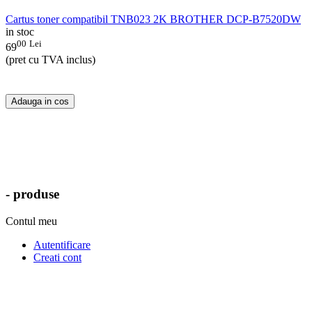
Cartus toner compatibil TNB023 2K BROTHER DCP-B7520DW
in stoc
00
Lei
69
(pret cu TVA inclus)
Adauga in cos
- produse
Contul meu
Autentificare
Creati cont