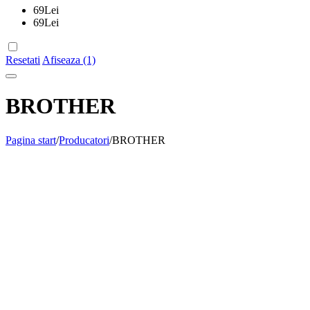
69
Lei
69
Lei
Resetati
Afiseaza (1)
BROTHER
Pagina start
/
Producatori
/
BROTHER