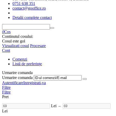
0751 638 351
contact@gooffice.ro
Detalii complete contact
0
Cos
Continutul cosului:
Cosul este gol
Vizualizati cosul
Procesare
Cont
Comenzi
Listă de preferințe
Urmarire comanda
Urmarire comanda
Autentificare
Inregistrati-va
Filtre
Filtre
Pret
Lei
–
Lei