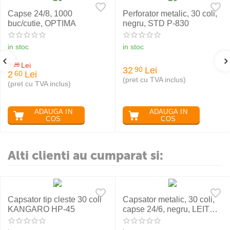
Capse 24/8, 1000
Perforator metalic, 30 coli,
buc/cutie, OPTIMA
negru, STD P-830
in stoc
in stoc
3
Lei
20
32
Lei
90
2
Lei
60
(pret cu TVA inclus)
(pret cu TVA inclus)
ADAUGA IN
ADAUGA IN
COS
COS
Alti clienti au cumparat si:
Capsator tip cleste 30 coli
Capsator metalic, 30 coli,
KANGARO HP-45
capse 24/6, negru, LEITZ
WOW 5502 NeXXt Series