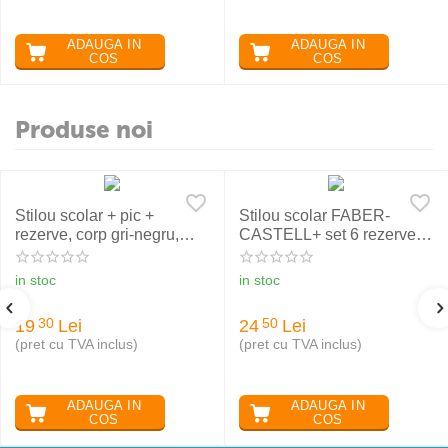
ADAUGA IN
ADAUGA IN
COS
COS
Produse noi
Stilou scolar + pic +
Stilou scolar FABER-
rezerve, corp gri-negru,
CASTELL+ set 6 rezerve,
NXT Eberhard Faber
rosu
in stoc
in stoc
19
Lei
24
Lei
30
50
(pret cu TVA inclus)
(pret cu TVA inclus)
ADAUGA IN
ADAUGA IN
COS
COS