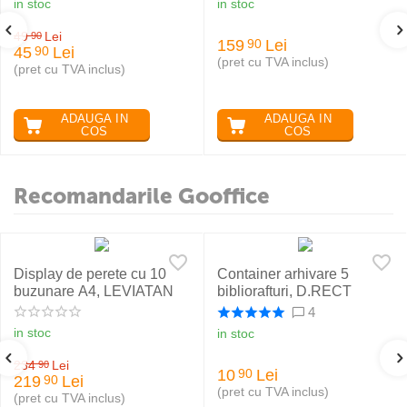
in stoc
in stoc
49
Lei
90
159
Lei
90
45
Lei
90
(pret cu TVA inclus)
(pret cu TVA inclus)
ADAUGA IN
ADAUGA IN
COS
COS
Recomandarile Gooffice
Display de perete cu 10
Container arhivare 5
buzunare A4, LEVIATAN
bibliorafturi, D.RECT
4
in stoc
in stoc
234
Lei
90
10
Lei
90
219
Lei
90
(pret cu TVA inclus)
(pret cu TVA inclus)