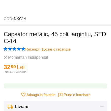
COD:
NKC14
Capsator metalic, 45 coli, argintiu, STD
C-14
Recenzii: 1
Scrie o recenzie
Momentan Indisponibil
32
Lei
90
(pret cu TVA inclus)
Adauga la favorite
Pune o întrebare
Livrare