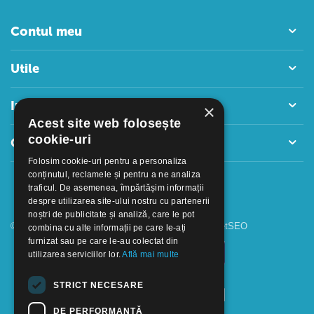
Contul meu
Utile
Informatii
×
Acest site web folosește
cookie-uri
Contact
Folosim cookie-uri pentru a personaliza
conținutul, reclamele și pentru a ne analiza
traficul. De asemenea, împărtășim informații
despre utilizarea site-ului nostru cu partenerii
noștri de publicitate și analiză, care le pot
© 2018 - 2026 GOOFFICE. Realizat si configurat
netSEO
combina cu alte informații pe care le-ați
furnizat sau pe care le-au colectat din
utilizarea serviciilor lor.
Află mai multe
STRICT NECESARE
DE PERFORMANȚĂ