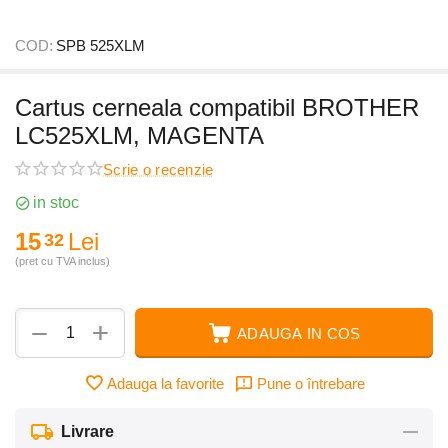
COD:
SPB 525XLM
Cartus cerneala compatibil BROTHER
LC525XLM, MAGENTA
Scrie o recenzie
in stoc
15
Lei
32
(pret cu TVA inclus)
+
−
ADAUGA IN COS
Adauga la favorite
Pune o întrebare
Livrare