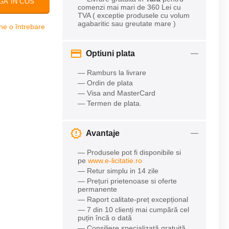
GA IN COS
comenzi mai mari de 360 Lei cu
TVA ( exceptie produsele cu volum
agabaritic sau greutate mare )
ne o întrebare
Optiuni plata
— Ramburs la livrare
— Ordin de plata
— Visa and MasterCard
— Termen de plata.
Avantaje
— Produsele pot fi disponibile si
pe
www.e-licitatie.ro
— Retur simplu in 14 zile
— Prețuri prietenoase si oferte
permanente
— Raport calitate-preț excepțional
— 7 din 10 clienți mai cumpără cel
puțin încă o dată
— Consiliere specializată gratuită