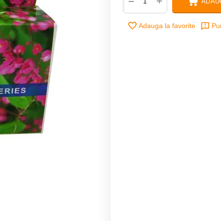
+
−
ADAU
Adauga la favorite
Pu