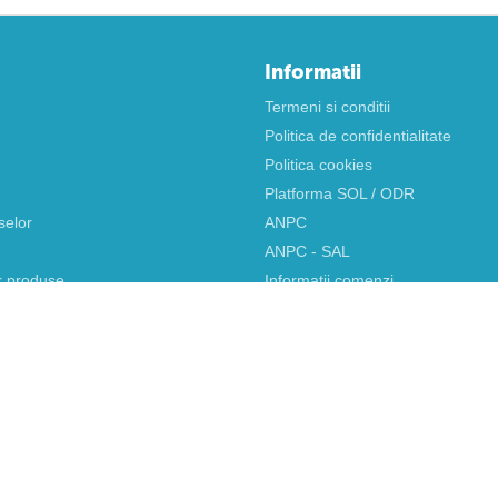
Informatii
Termeni si conditii
Politica de confidentialitate
Politica cookies
Platforma SOL / ODR
selor
ANPC
ANPC - SAL
r produse
Informatii comenzi
AP
Lista preferinte
rsonalizata