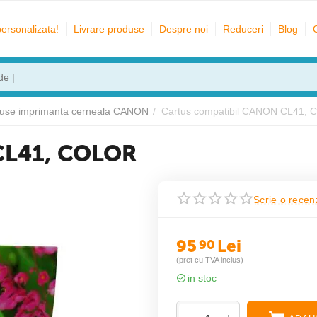
personalizata!
Livrare produse
Despre noi
Reduceri
Blog
tuse imprimanta cerneala CANON
/
Cartus compatibil CANON CL41,
CL41, COLOR
Scrie o recen
95
Lei
90
(pret cu TVA inclus)
in stoc