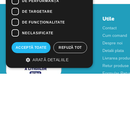
DE PERFORMANȚĂ
DE TARGETARE
Contul meu
Utile
DE FUNCŢIONALITATE
Autentificare
Contact
NECLASIFICATE
Creati cont
Cum comand
Despre noi
ACCEPTĂ TOATE
REFUZĂ TOT
Detalii plata
Livrarea produ
ARATĂ DETALIILE
Retur produse
Formular Retu
Formular SIC
Cere oferta pe
Producatori
Sitemap
Blog
© 2018 - 2026 GOOFFICE. Realizat si configurat
netSEO