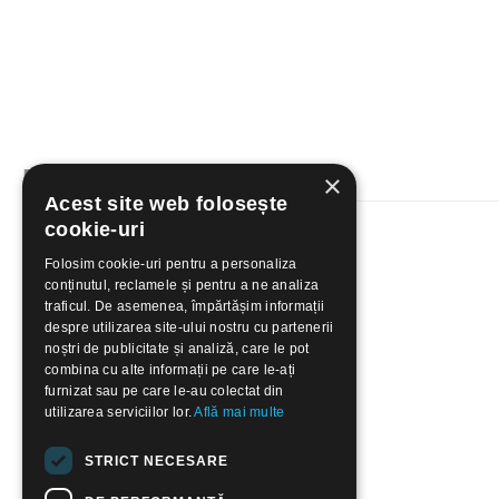
Produse noi
×
Acest site web folosește
cookie-uri
Folosim cookie-uri pentru a personaliza
conținutul, reclamele și pentru a ne analiza
traficul. De asemenea, împărtășim informații
despre utilizarea site-ului nostru cu partenerii
noștri de publicitate și analiză, care le pot
combina cu alte informații pe care le-ați
furnizat sau pe care le-au colectat din
utilizarea serviciilor lor.
Află mai multe
STRICT NECESARE