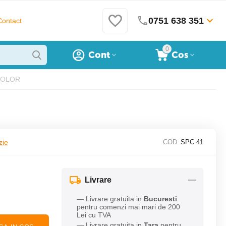
0751 638 351
Contact
0
Cont
Cos
 COLOR
zie
COD:
SPC 41
Livrare
— Livrare gratuita in
Bucuresti
pentru comenzi mai mari de 200
Lei cu TVA
— Livrare gratuita in
Tara
pentru