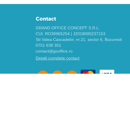
Contact
GRAND OFFICE CONCEPT S.R.L.
CUI: RO38965254 | J2018000237153
Str.Valea Cascadelor, nr.21, sector 6, Bucuresti
0751 638 351
contact@gooffice.ro
Detalii complete contact