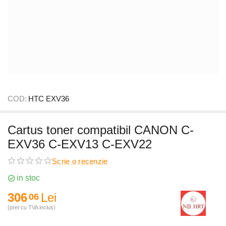
COD:
HTC EXV36
Cartus toner compatibil CANON C-
EXV36 C-EXV13 C-EXV22
Scrie o recenzie
in stoc
306
Lei
06
(pret cu TVA inclus)