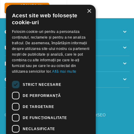
ADAUGA IN
×
COS
Acest site web folosește
cookie-uri
Contul meu
Folosim cookie-uri pentru a personaliza
conținutul, reclamele și pentru a ne analiza
traficul. De asemenea, împărtășim informații
Utile
despre utilizarea site-ului nostru cu partenerii
noștri de publicitate și analiză, care le pot
combina cu alte informații pe care le-ați
Informatii
furnizat sau pe care le-au colectat din
utilizarea serviciilor lor.
Află mai multe
Contact
STRICT NECESARE
DE PERFORMANȚĂ
DE TARGETARE
© 2018 - 2026 GOOFFICE. Realizat si configurat
netSEO
DE FUNCŢIONALITATE
NECLASIFICATE