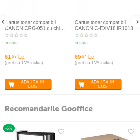
Cartus toner compatibil
Cartus toner compatibil
CANON CRG-051 cu chip,
CANON C-EXV18 IR1018
RETECH
in stoc
in stoc
61
Lei
69
Lei
97
94
(pret cu TVA inclus)
(pret cu TVA inclus)
ADAUGA IN
ADAUGA IN
COS
COS
Recomandarile Gooffice
-6%