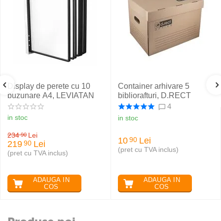
Display de perete cu 10
Container arhivare 5
buzunare A4, LEVIATAN
bibliorafturi, D.RECT
4
in stoc
in stoc
234
Lei
90
10
Lei
90
219
Lei
90
(pret cu TVA inclus)
(pret cu TVA inclus)
ADAUGA IN
ADAUGA IN
COS
COS