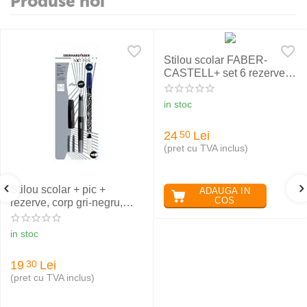
Produse noi
Stilou scolar FABER-
CASTELL+ set 6 rezerve,
rosu
in stoc
24
Lei
50
(pret cu TVA inclus)
Stilou scolar + pic +
ADAUGA IN
COS
rezerve, corp gri-negru,
NXT Eberhard Faber
in stoc
19
Lei
30
(pret cu TVA inclus)