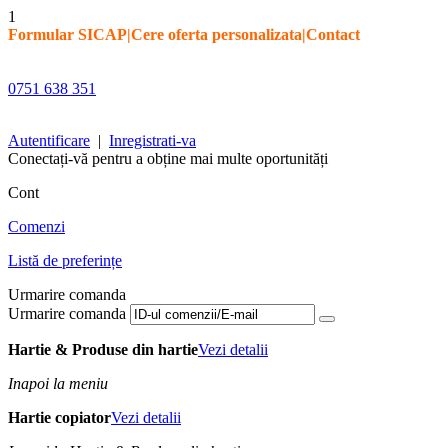
1
Formular SICAP
|
Cere oferta personalizata
|
Contact
0751 638 351
Autentificare
|
Inregistrati-va
Conectați-vă pentru a obține mai multe oportunități
Cont
Comenzi
Listă de preferințe
Urmarire comanda
Urmarire comanda
Hartie & Produse din hartie
Vezi detalii
Inapoi la meniu
Hartie copiator
Vezi detalii