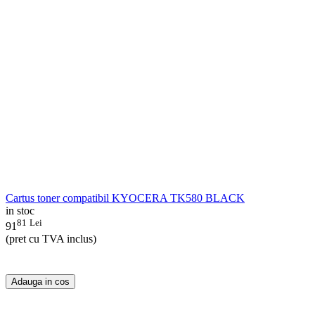
Cartus toner compatibil KYOCERA TK580 BLACK
in stoc
81
Lei
91
(pret cu TVA inclus)
Adauga in cos