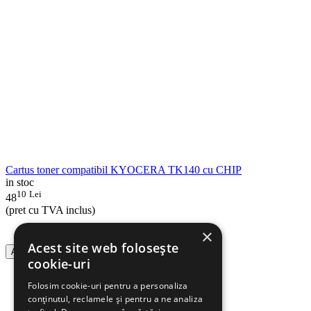
Cartus toner compatibil KYOCERA TK140 cu CHIP
in stoc
10
Lei
48
(pret cu TVA inclus)
×
Acest site web folosește
Adauga in cos
cookie-uri
Folosim cookie-uri pentru a personaliza
conținutul, reclamele și pentru a ne analiza