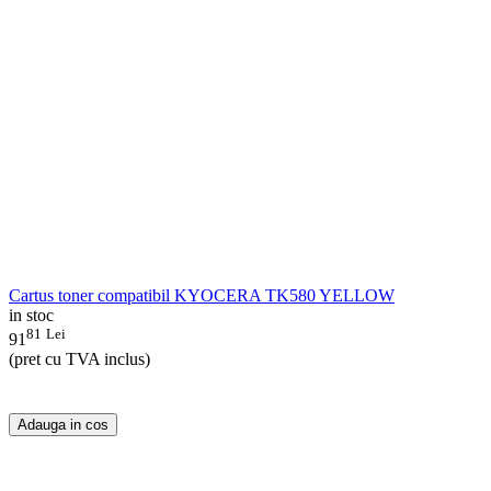
Cartus toner compatibil KYOCERA TK580 YELLOW
in stoc
81
Lei
91
(pret cu TVA inclus)
Adauga in cos