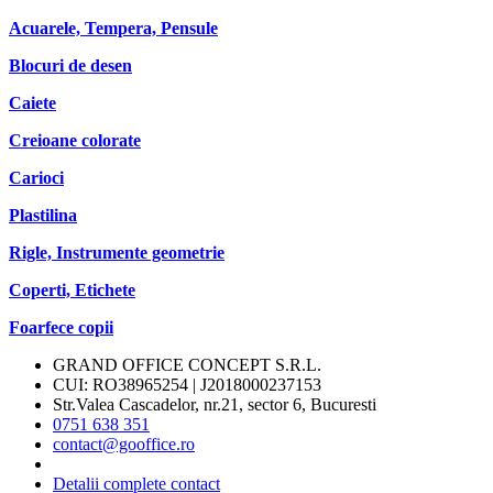
Acuarele, Tempera, Pensule
Blocuri de desen
Caiete
Creioane colorate
Carioci
Plastilina
Rigle, Instrumente geometrie
Coperti, Etichete
Foarfece copii
GRAND OFFICE CONCEPT S.R.L.
CUI: RO38965254 | J2018000237153
Str.Valea Cascadelor, nr.21, sector 6, Bucuresti
0751 638 351
contact@gooffice.ro
Detalii complete contact