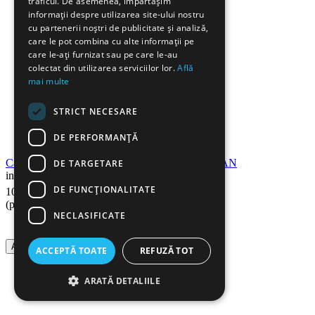
traficul. De asemenea, împărtășim
informații despre utilizarea site-ului nostru
cu partenerii noștri de publicitate și analiză,
care le pot combina cu alte informații pe
care le-ați furnizat sau pe care le-au
colectat din utilizarea serviciilor lor.
Află
mai multe
STRICT NECESARE
DE PERFORMANȚĂ
Cartus toner compatibil KYOCERA TK590 CYAN
DE TARGETARE
in stoc
53
Lei
DE FUNCŢIONALITATE
105
(pret cu TVA inclus)
NECLASIFICATE
Adauga in cos
ACCEPTĂ TOATE
REFUZĂ TOT
ARATĂ DETALIILE