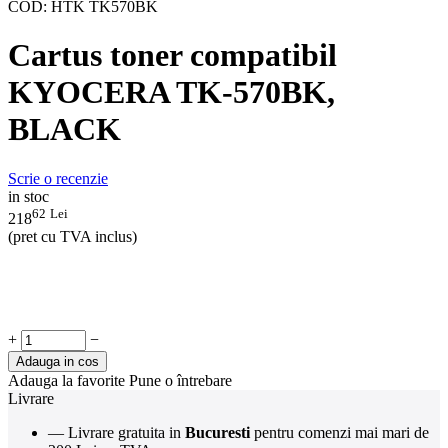
COD:
HTK TK570BK
Cartus toner compatibil
KYOCERA TK-570BK,
BLACK
Scrie o recenzie
in stoc
62
Lei
218
(pret cu TVA inclus)
+
−
Adauga in cos
Adauga la favorite
Pune o întrebare
Livrare
— Livrare gratuita in
Bucuresti
pentru comenzi mai mari de