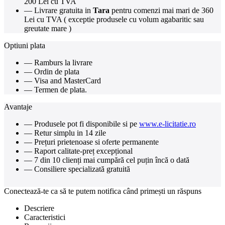
200 Lei cu TVA
— Livrare gratuita in
Tara
pentru comenzi mai mari de 360
Lei cu TVA ( exceptie produsele cu volum agabaritic sau
greutate mare )
Optiuni plata
— Ramburs la livrare
— Ordin de plata
— Visa and MasterCard
— Termen de plata.
Avantaje
— Produsele pot fi disponibile si pe
www.e-licitatie.ro
— Retur simplu in 14 zile
— Prețuri prietenoase si oferte permanente
— Raport calitate-preț excepțional
— 7 din 10 clienți mai cumpără cel puțin încă o dată
— Consiliere specializată gratuită
Conectează-te ca să te putem notifica când primești un răspuns
Descriere
Caracteristici