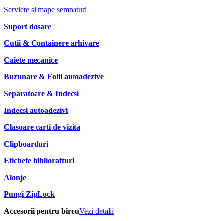
Serviete si mape semnaturi
Suport dosare
Cutii & Containere arhivare
Caiete mecanice
Buzunare & Folii autoadezive
Separatoare & Indecsi
Indecsi autoadezivi
Clasoare carti de vizita
Clipboarduri
Etichete bibliorafturi
Alonje
Pungi ZipLock
Accesorii pentru birou
Vezi detalii