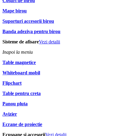
Cosuri de birou
Mape birou
Suporturi accesorii birou
Banda adeziva pentru birou
Sisteme de afisare
Vezi detalii
Inapoi la meniu
Table magnetice
Whiteboard mobil
Flipchart
Table pentru creta
Panou pluta
Avizier
Ecrane de proiectie
Ecusoane si accesorii
Vezi detalii