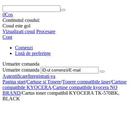
0
Cos
Continutul cosului:
Cosul este gol
Vizualizati cosul
Procesare
Cont
Comenzi
Listă de preferințe
Urmarire comanda
Urmarire comanda
Autentificare
Inregistrati-va
Pagina start
/
Cartuse si Tonere
/
Tonere compatibile laser
/
Cartuse
compatibile KYOCERA
/
Cartuse compatibile kyocera NO
BRAND
/
Cartus toner compatibil KYOCERA TK-570BK,
BLACK