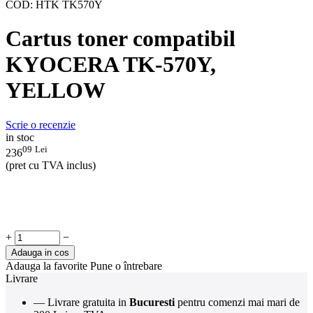
COD:
HTK TK570Y
Cartus toner compatibil
KYOCERA TK-570Y,
YELLOW
Scrie o recenzie
in stoc
09
Lei
236
(pret cu TVA inclus)
+
−
Adauga in cos
Adauga la favorite
Pune o întrebare
Livrare
— Livrare gratuita in
Bucuresti
pentru comenzi mai mari de