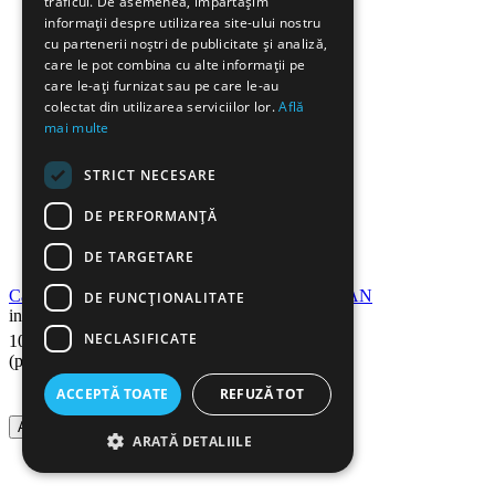
traficul. De asemenea, împărtășim
informații despre utilizarea site-ului nostru
cu partenerii noștri de publicitate și analiză,
care le pot combina cu alte informații pe
care le-ați furnizat sau pe care le-au
colectat din utilizarea serviciilor lor.
Află
mai multe
STRICT NECESARE
DE PERFORMANȚĂ
DE TARGETARE
Cartus toner compatibil KYOCERA TK590 CYAN
DE FUNCŢIONALITATE
in stoc
53
Lei
NECLASIFICATE
105
(pret cu TVA inclus)
ACCEPTĂ TOATE
REFUZĂ TOT
Adauga in cos
ARATĂ DETALIILE