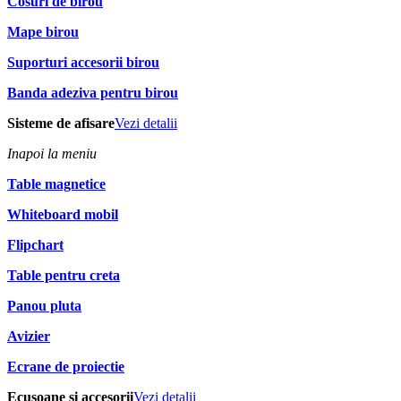
Cosuri de birou
Mape birou
Suporturi accesorii birou
Banda adeziva pentru birou
Sisteme de afisare
Vezi detalii
Inapoi la meniu
Table magnetice
Whiteboard mobil
Flipchart
Table pentru creta
Panou pluta
Avizier
Ecrane de proiectie
Ecusoane si accesorii
Vezi detalii