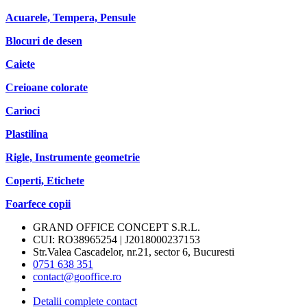
Acuarele, Tempera, Pensule
Blocuri de desen
Caiete
Creioane colorate
Carioci
Plastilina
Rigle, Instrumente geometrie
Coperti, Etichete
Foarfece copii
GRAND OFFICE CONCEPT S.R.L.
CUI: RO38965254 | J2018000237153
Str.Valea Cascadelor, nr.21, sector 6, Bucuresti
0751 638 351
contact@gooffice.ro
Detalii complete contact