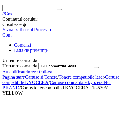
0
Cos
Continutul cosului:
Cosul este gol
Vizualizati cosul
Procesare
Cont
Comenzi
Listă de preferințe
Urmarire comanda
Urmarire comanda
Autentificare
Inregistrati-va
Pagina start
/
Cartuse si Tonere
/
Tonere compatibile laser
/
Cartuse
compatibile KYOCERA
/
Cartuse compatibile kyocera NO
BRAND
/
Cartus toner compatibil KYOCERA TK-570Y,
YELLOW