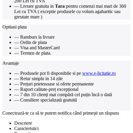
200 Lei cu TVA
— Livrare gratuita in
Tara
pentru comenzi mai mari de 360
Lei cu TVA ( exceptie produsele cu volum agabaritic sau
greutate mare )
Optiuni plata
— Ramburs la livrare
— Ordin de plata
— Visa and MasterCard
— Termen de plata.
Avantaje
— Produsele pot fi disponibile si pe
www.e-licitatie.ro
— Retur simplu in 14 zile
— Prețuri prietenoase si oferte permanente
— Raport calitate-preț excepțional
— 7 din 10 clienți mai cumpără cel puțin încă o dată
— Consiliere specializată gratuită
Conectează-te ca să te putem notifica când primești un răspuns
Descriere
Caracteristici