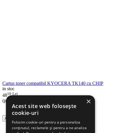
Cartus toner compatibil KYOCERA TK140 cu CHIP
in stoc
10
Lei
48
×
(pret cu TVA inclus)
Acest site web folosește
cookie-uri
Adauga in cos
Folosim cookie-uri pentru a personaliza
conținutul, reclamele și pentru a ne analiza