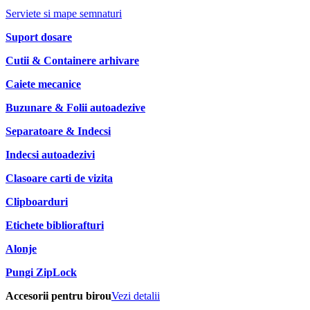
Serviete si mape semnaturi
Suport dosare
Cutii & Containere arhivare
Caiete mecanice
Buzunare & Folii autoadezive
Separatoare & Indecsi
Indecsi autoadezivi
Clasoare carti de vizita
Clipboarduri
Etichete bibliorafturi
Alonje
Pungi ZipLock
Accesorii pentru birou
Vezi detalii