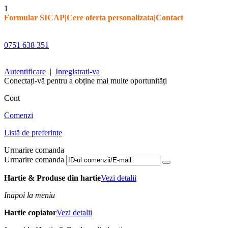
1
Formular SICAP
|
Cere oferta personalizata
|
Contact
0751 638 351
Autentificare
|
Inregistrati-va
Conectați-vă pentru a obține mai multe oportunități
Cont
Comenzi
Listă de preferințe
Urmarire comanda
Urmarire comanda
Hartie & Produse din hartie
Vezi detalii
Inapoi la meniu
Hartie copiator
Vezi detalii