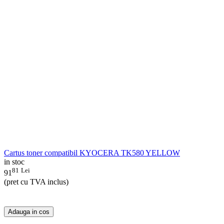
Cartus toner compatibil KYOCERA TK580 YELLOW
in stoc
81
Lei
91
(pret cu TVA inclus)
Adauga in cos