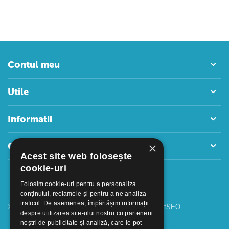
Contul meu
Utile
Informatii
×
Contact
Acest site web folosește
cookie-uri
Folosim cookie-uri pentru a personaliza
conținutul, reclamele și pentru a ne analiza
traficul. De asemenea, împărtășim informații
© 2018 - 2026 GOOFFICE. Realizat si configurat
netSEO
despre utilizarea site-ului nostru cu partenerii
noștri de publicitate și analiză, care le pot