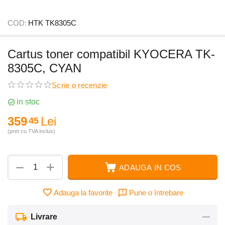
COD:
HTK TK8305C
Cartus toner compatibil KYOCERA TK-
8305C, CYAN
Scrie o recenzie
in stoc
359
Lei
45
(pret cu TVA inclus)
+
−
ADAUGA IN COS
Adauga la favorite
Pune o întrebare
Livrare