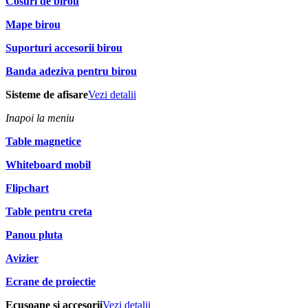
Cosuri de birou
Mape birou
Suporturi accesorii birou
Banda adeziva pentru birou
Sisteme de afisare
Vezi detalii
Inapoi la meniu
Table magnetice
Whiteboard mobil
Flipchart
Table pentru creta
Panou pluta
Avizier
Ecrane de proiectie
Ecusoane si accesorii
Vezi detalii