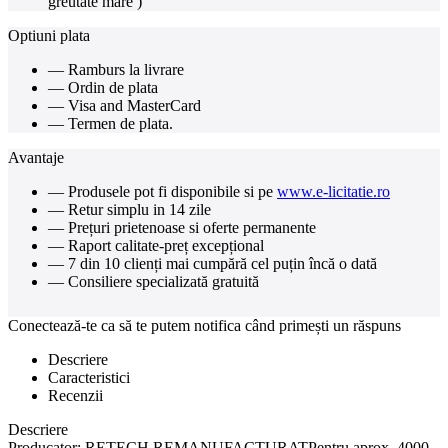
greutate mare )
Optiuni plata
— Ramburs la livrare
— Ordin de plata
— Visa and MasterCard
— Termen de plata.
Avantaje
— Produsele pot fi disponibile si pe
www.e-licitatie.ro
— Retur simplu in 14 zile
— Prețuri prietenoase si oferte permanente
— Raport calitate-preț excepțional
— 7 din 10 clienți mai cumpără cel puțin încă o dată
— Consiliere specializată gratuită
Conectează-te ca să te putem notifica când primești un răspuns
Descriere
Caracteristici
Recenzii
Descriere
Producator: RETECH REMANUFACTURATPentru aprox. 4000