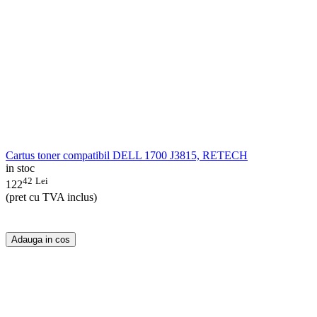
Cartus toner compatibil DELL 1700 J3815, RETECH
in stoc
42
Lei
122
(pret cu TVA inclus)
Adauga in cos