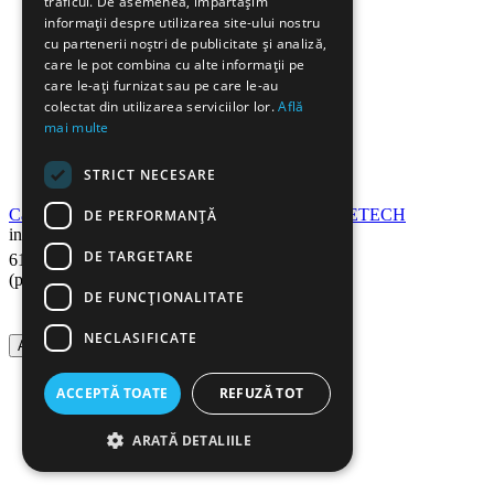
traficul. De asemenea, împărtășim
informații despre utilizarea site-ului nostru
cu partenerii noștri de publicitate și analiză,
care le pot combina cu alte informații pe
care le-ați furnizat sau pe care le-au
colectat din utilizarea serviciilor lor.
Află
mai multe
STRICT NECESARE
Cartus toner compatibil DELL 1320 BLACK, RETECH
DE PERFORMANȚĂ
in stoc
21
Lei
DE TARGETARE
61
(pret cu TVA inclus)
DE FUNCŢIONALITATE
NECLASIFICATE
Adauga in cos
ACCEPTĂ TOATE
REFUZĂ TOT
ARATĂ DETALIILE