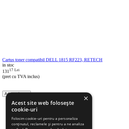
Cartus toner compatibil DELL 1815 RF223, RETECH
in stoc
17
Lei
131
(pret cu TVA inclus)
Adauga in cos
×
Acest site web folosește
cookie-uri
Folosim cookie-uri pentru a personaliza
conținutul, reclamele și pentru a ne analiza