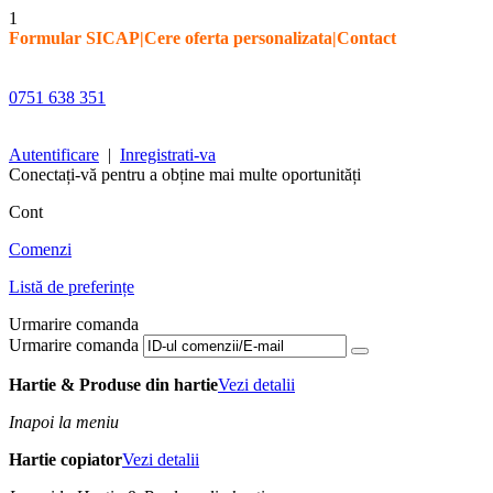
1
Formular SICAP
|
Cere oferta personalizata
|
Contact
0751 638 351
Autentificare
|
Inregistrati-va
Conectați-vă pentru a obține mai multe oportunități
Cont
Comenzi
Listă de preferințe
Urmarire comanda
Urmarire comanda
Hartie & Produse din hartie
Vezi detalii
Inapoi la meniu
Hartie copiator
Vezi detalii