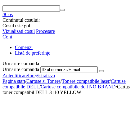
0
Cos
Continutul cosului:
Cosul este gol
Vizualizati cosul
Procesare
Cont
Comenzi
Listă de preferințe
Urmarire comanda
Urmarire comanda
Autentificare
Inregistrati-va
Pagina start
/
Cartuse si Tonere
/
Tonere compatibile laser
/
Cartuse
compatibile DELL
/
Cartuse compatibile dell NO BRAND
/
Cartus
toner compatibil DELL 3110 YELLOW