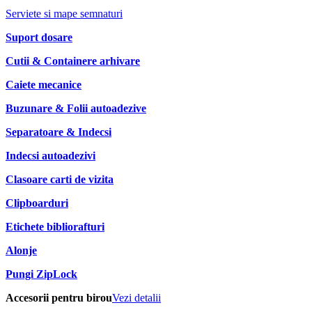
Serviete si mape semnaturi
Suport dosare
Cutii & Containere arhivare
Caiete mecanice
Buzunare & Folii autoadezive
Separatoare & Indecsi
Indecsi autoadezivi
Clasoare carti de vizita
Clipboarduri
Etichete bibliorafturi
Alonje
Pungi ZipLock
Accesorii pentru birou
Vezi detalii