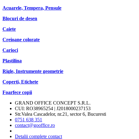
Acuarele, Tempera, Pensule
Blocuri de desen
Caiete
Creioane colorate
Carioci
Plastilina
Rigle, Instrumente geometrie
Coperti, Etichete
Foarfece copii
GRAND OFFICE CONCEPT S.R.L.
CUI: RO38965254 | J2018000237153
Str.Valea Cascadelor, nr.21, sector 6, Bucuresti
0751 638 351
contact@gooffice.ro
Detalii complete contact