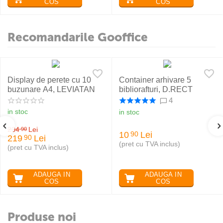
COS
COS
Recomandarile Gooffice
Display de perete cu 10
Container arhivare 5
buzunare A4, LEVIATAN
bibliorafturi, D.RECT
4
in stoc
in stoc
234
Lei
90
10
Lei
90
219
Lei
90
(pret cu TVA inclus)
(pret cu TVA inclus)
ADAUGA IN
ADAUGA IN
COS
COS
Produse noi