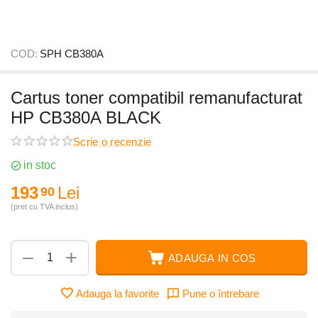
COD:
SPH CB380A
Cartus toner compatibil remanufacturat
HP CB380A BLACK
Scrie o recenzie
in stoc
193
Lei
90
(pret cu TVA inclus)
+
−
ADAUGA IN COS
Adauga la favorite
Pune o întrebare