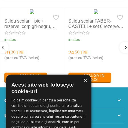
Stilou scolar + pic +
Stilou scolar FABER-
rezerve, corp gri-negru,
CASTELL+ set 6 rezerve,
NXT Eberhard Faber
rosu
in stoc
in stoc
19
Lei
24
Lei
30
50
(pret cu TVA inclus)
(pret cu TVA inclus)
ADAUGA IN
ADAUGA IN
×
COS
COS
Acest site web folosește
cookie-uri
Contul meu
Folosim cookie-uri pentru a personaliza
conținutul, reclamele și pentru a ne analiza
traficul. De asemenea, împărtășim informații
Utile
despre utilizarea site-ului nostru cu partenerii
noștri de publicitate și analiză, care le pot
combina cu alte informații pe care le-ați