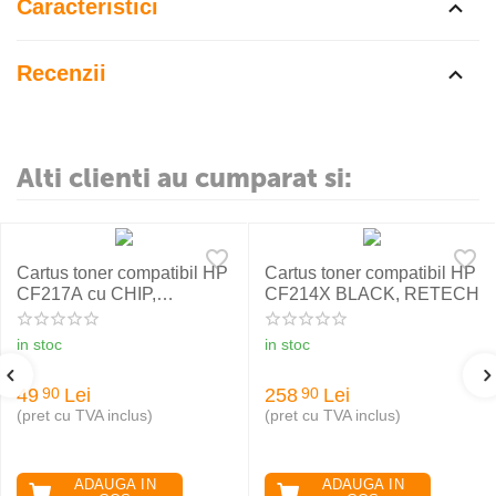
Caracteristici
Recenzii
Alti clienti au cumparat si:
Cartus toner compatibil HP
Cartus toner compatibil HP
CF217A cu CHIP,
CF214X BLACK, RETECH
RETECH
in stoc
in stoc
49
Lei
258
Lei
90
90
(pret cu TVA inclus)
(pret cu TVA inclus)
ADAUGA IN
ADAUGA IN