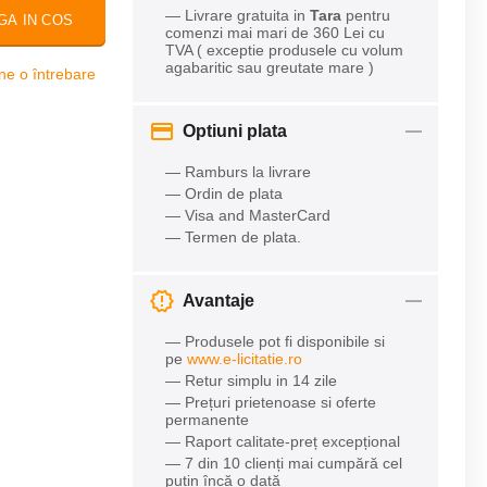
— Livrare gratuita in
Tara
pentru
GA IN COS
comenzi mai mari de 360 Lei cu
TVA ( exceptie produsele cu volum
agabaritic sau greutate mare )
ne o întrebare
Optiuni plata
— Ramburs la livrare
— Ordin de plata
— Visa and MasterCard
— Termen de plata.
Avantaje
— Produsele pot fi disponibile si
pe
www.e-licitatie.ro
— Retur simplu in 14 zile
— Prețuri prietenoase si oferte
permanente
— Raport calitate-preț excepțional
— 7 din 10 clienți mai cumpără cel
puțin încă o dată