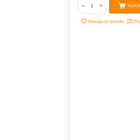
+
−
ADAU
Adauga la favorite
Pu