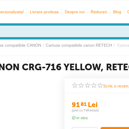
personalizata!
Livrare produse
Despre noi
Reduceri
Blog
se compatibile CANON
/
Cartuse compatibile canon RETECH
/
Cartu
CANON CRG-716 YELLOW, RET
Scrie o recen
91
Lei
81
(pret cu TVA inclus)
in stoc