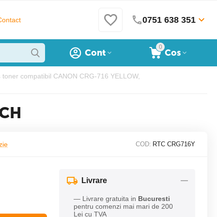
0751 638 351
Contact
0
Cont
Cos
s toner compatibil CANON CRG-716 YELLOW,
ECH
zie
COD:
RTC CRG716Y
Livrare
— Livrare gratuita in
Bucuresti
pentru comenzi mai mari de 200
Lei cu TVA