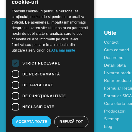
cookie-uri
Folosim cookie-uri pentru a personaliza
conținutul, reclamele și pentru a ne analiza
traficul. De asemenea, împărtășim informații
despre utilizarea site-ului nostru cu partenerii
Contul meu
Utile
noștri de publicitate și analiză, care le pot
combina cu alte informații pe care le-ați
Autentificare
Contact
furnizat sau pe care le-au colectat din
Creati cont
Cum comand
utilizarea serviciilor lor.
Află mai multe
Despre noi
STRICT NECESARE
Detalii plata
Livrarea produ
DE PERFORMANȚĂ
Retur produse
DE TARGETARE
Formular Retu
Formular SIC
DE FUNCŢIONALITATE
Cere oferta pe
NECLASIFICATE
Producatori
Sitemap
ACCEPTĂ TOATE
REFUZĂ TOT
Blog