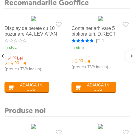
Recomandarile Gooffice
Display de perete cu 10
Container arhivare 5
buzunare A4, LEVIATAN
bibliorafturi, D.RECT
4
in stoc
in stoc
234
Lei
90
10
Lei
90
219
Lei
90
(pret cu TVA inclus)
(pret cu TVA inclus)
ADAUGA IN
ADAUGA IN
COS
COS
Produse noi