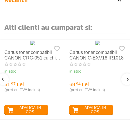
Recenzii
Alti clienti au cumparat si:
Cartus toner compatibil
Cartus toner compatibil
CANON CRG-051 cu chip,
CANON C-EXV18 IR1018
RETECH
in stoc
in stoc
61
Lei
69
Lei
97
94
(pret cu TVA inclus)
(pret cu TVA inclus)
ADAUGA IN
ADAUGA IN
COS
COS