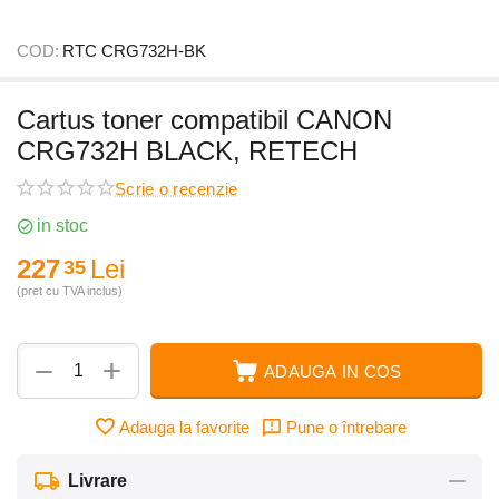
COD:
RTC CRG732H-BK
Cartus toner compatibil CANON
CRG732H BLACK, RETECH
Scrie o recenzie
in stoc
227
Lei
35
(pret cu TVA inclus)
+
−
ADAUGA IN COS
Adauga la favorite
Pune o întrebare
Livrare