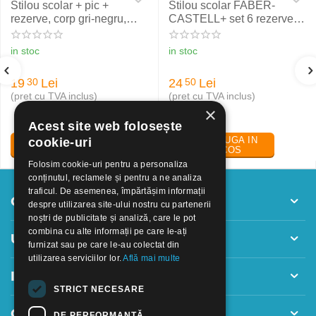
Stilou scolar + pic +
Stilou scolar FABER-
rezerve, corp gri-negru,
CASTELL+ set 6 rezerve,
NXT Eberhard Faber
rosu
in stoc
in stoc
19
Lei
24
Lei
30
50
(pret cu TVA inclus)
(pret cu TVA inclus)
×
Acest site web folosește
ADAUGA IN
ADAUGA IN
cookie-uri
COS
COS
Folosim cookie-uri pentru a personaliza
conținutul, reclamele și pentru a ne analiza
traficul. De asemenea, împărtășim informații
Contul meu
despre utilizarea site-ului nostru cu partenerii
noștri de publicitate și analiză, care le pot
combina cu alte informații pe care le-ați
Utile
furnizat sau pe care le-au colectat din
utilizarea serviciilor lor.
Află mai multe
Informatii
STRICT NECESARE
Contact
DE PERFORMANȚĂ