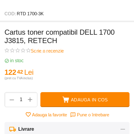
COD:
RTD 1700-3K
Cartus toner compatibil DELL 1700
J3815, RETECH
Scrie o recenzie
in stoc
122
Lei
42
(pret cu TVA inclus)
+
−
ADAUGA IN COS
Adauga la favorite
Pune o întrebare
Livrare