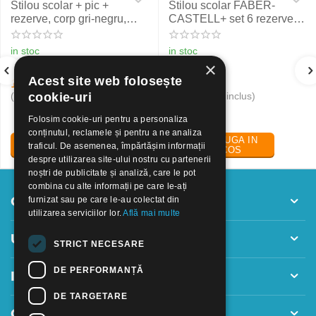
Stilou scolar + pic +
Stilou scolar FABER-
rezerve, corp gri-negru,
CASTELL+ set 6 rezerve,
NXT Eberhard Faber
rosu
in stoc
in stoc
×
Acest site web folosește
19
Lei
24
Lei
30
50
(pret cu TVA inclus)
(pret cu TVA inclus)
cookie-uri
Folosim cookie-uri pentru a personaliza
conținutul, reclamele și pentru a ne analiza
ADAUGA IN
ADAUGA IN
traficul. De asemenea, împărtășim informații
COS
COS
despre utilizarea site-ului nostru cu partenerii
noștri de publicitate și analiză, care le pot
combina cu alte informații pe care le-ați
Contul meu
furnizat sau pe care le-au colectat din
utilizarea serviciilor lor.
Află mai multe
Utile
STRICT NECESARE
DE PERFORMANȚĂ
Informatii
DE TARGETARE
Contact