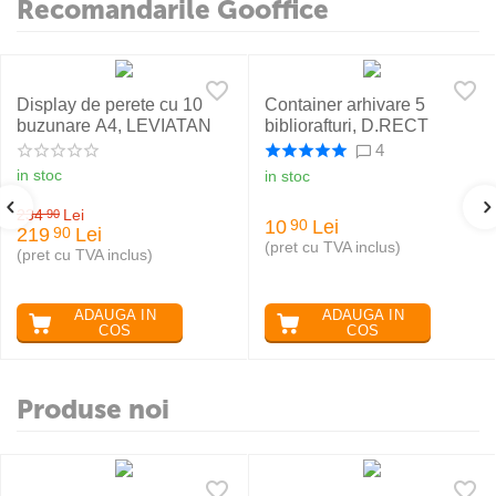
Recomandarile Gooffice
Display de perete cu 10
Container arhivare 5
buzunare A4, LEVIATAN
bibliorafturi, D.RECT
4
in stoc
in stoc
234
Lei
90
10
Lei
90
219
Lei
90
(pret cu TVA inclus)
(pret cu TVA inclus)
ADAUGA IN
ADAUGA IN
COS
COS
Produse noi