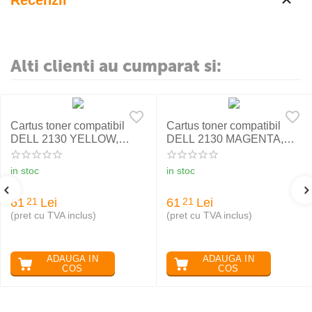
Recenzii
Alti clienti au cumparat si:
Cartus toner compatibil
Cartus toner compatibil
DELL 2130 YELLOW,
DELL 2130 MAGENTA,
RETECH
RETECH
in stoc
in stoc
61
Lei
61
Lei
21
21
(pret cu TVA inclus)
(pret cu TVA inclus)
ADAUGA IN
ADAUGA IN
COS
COS