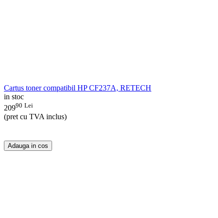
Cartus toner compatibil HP CF237A, RETECH
in stoc
90
Lei
209
(pret cu TVA inclus)
Adauga in cos