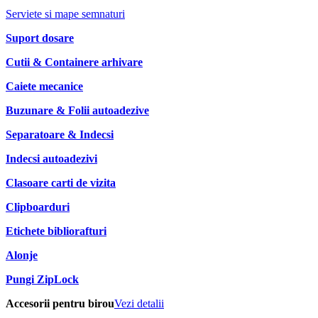
Serviete si mape semnaturi
Suport dosare
Cutii & Containere arhivare
Caiete mecanice
Buzunare & Folii autoadezive
Separatoare & Indecsi
Indecsi autoadezivi
Clasoare carti de vizita
Clipboarduri
Etichete bibliorafturi
Alonje
Pungi ZipLock
Accesorii pentru birou
Vezi detalii