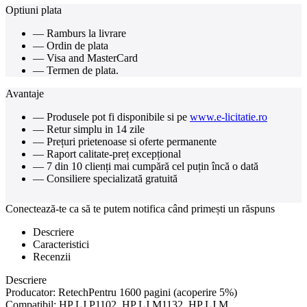
Optiuni plata
— Ramburs la livrare
— Ordin de plata
— Visa and MasterCard
— Termen de plata.
Avantaje
— Produsele pot fi disponibile si pe
www.e-licitatie.ro
— Retur simplu in 14 zile
— Prețuri prietenoase si oferte permanente
— Raport calitate-preț excepțional
— 7 din 10 clienți mai cumpără cel puțin încă o dată
— Consiliere specializată gratuită
Conectează-te ca să te putem notifica când primești un răspuns
Descriere
Caracteristici
Recenzii
Descriere
Producator: RetechPentru 1600 pagini (acoperire 5%)
Compatibil: HP LJ P1102, HP LJ M1132, HP LJ M