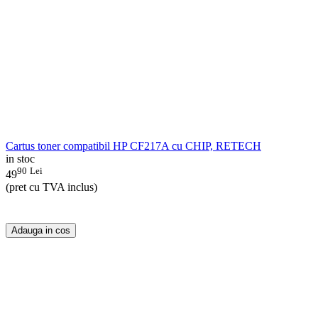
Cartus toner compatibil HP CF217A cu CHIP, RETECH
in stoc
90
Lei
49
(pret cu TVA inclus)
Adauga in cos