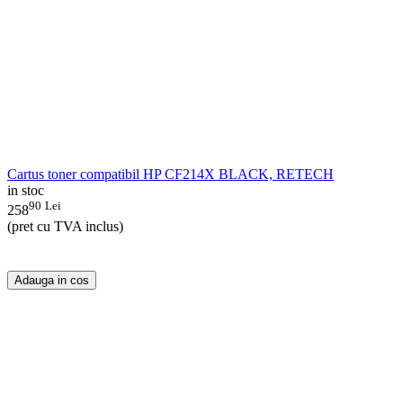
Cartus toner compatibil HP CF214X BLACK, RETECH
in stoc
90
Lei
258
(pret cu TVA inclus)
Adauga in cos