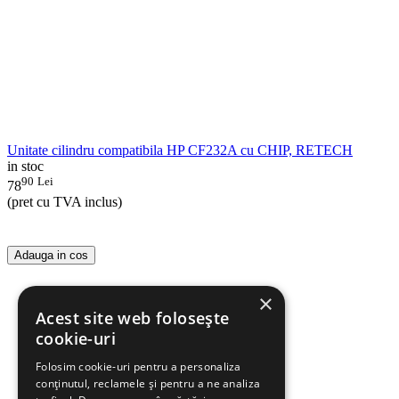
Unitate cilindru compatibila HP CF232A cu CHIP, RETECH
in stoc
90
Lei
78
(pret cu TVA inclus)
Adauga in cos
×
Acest site web folosește
cookie-uri
Folosim cookie-uri pentru a personaliza
conținutul, reclamele și pentru a ne analiza