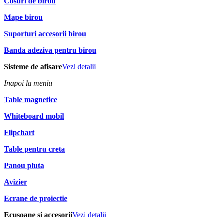
Cosuri de birou
Mape birou
Suporturi accesorii birou
Banda adeziva pentru birou
Sisteme de afisare
Vezi detalii
Inapoi la meniu
Table magnetice
Whiteboard mobil
Flipchart
Table pentru creta
Panou pluta
Avizier
Ecrane de proiectie
Ecusoane si accesorii
Vezi detalii