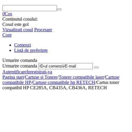
0
Cos
Continutul cosului:
Cosul este gol
Vizualizati cosul
Procesare
Cont
Comenzi
Listă de preferințe
Urmarire comanda
Urmarire comanda
Autentificare
Inregistrati-va
Pagina start
/
Cartuse si Tonere
/
Tonere compatibile laser
/
Cartuse
compatibile HP
/
Cartuse compatibile hp RETECH
/
Cartus toner
compatibil HP CE285A, CB435A, CB436A, RETECH