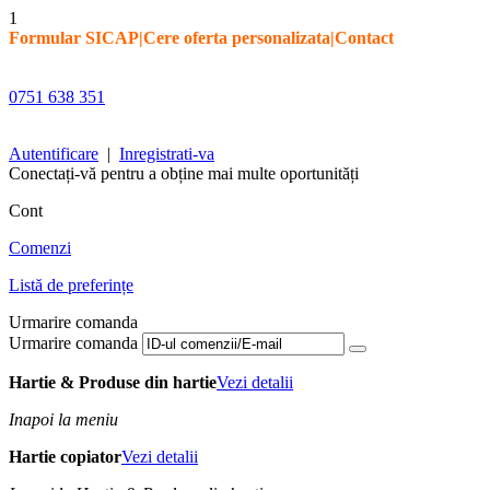
1
Formular SICAP
|
Cere oferta personalizata
|
Contact
0751 638 351
Autentificare
|
Inregistrati-va
Conectați-vă pentru a obține mai multe oportunități
Cont
Comenzi
Listă de preferințe
Urmarire comanda
Urmarire comanda
Hartie & Produse din hartie
Vezi detalii
Inapoi la meniu
Hartie copiator
Vezi detalii