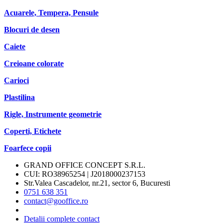
Acuarele, Tempera, Pensule
Blocuri de desen
Caiete
Creioane colorate
Carioci
Plastilina
Rigle, Instrumente geometrie
Coperti, Etichete
Foarfece copii
GRAND OFFICE CONCEPT S.R.L.
CUI: RO38965254 | J2018000237153
Str.Valea Cascadelor, nr.21, sector 6, Bucuresti
0751 638 351
contact@gooffice.ro
Detalii complete contact