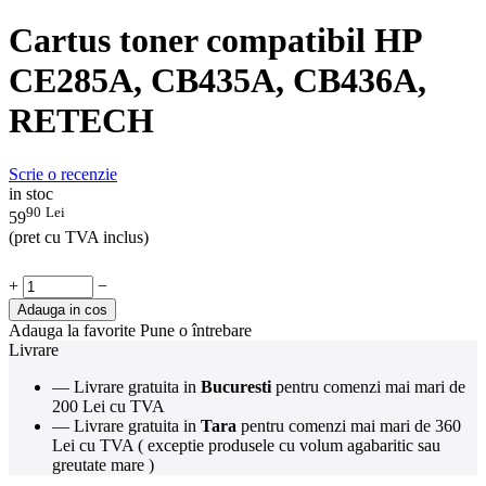
Cartus toner compatibil HP
CE285A, CB435A, CB436A,
RETECH
Scrie o recenzie
in stoc
90
Lei
59
(pret cu TVA inclus)
+
−
Adauga in cos
Adauga la favorite
Pune o întrebare
Livrare
— Livrare gratuita in
Bucuresti
pentru comenzi mai mari de
200 Lei cu TVA
— Livrare gratuita in
Tara
pentru comenzi mai mari de 360
Lei cu TVA ( exceptie produsele cu volum agabaritic sau
greutate mare )