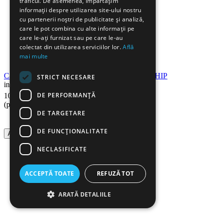
traficul. De asemenea, împărtășim
informații despre utilizarea site-ului nostru
cu partenerii noștri de publicitate și analiză,
care le pot combina cu alte informații pe
care le-ați furnizat sau pe care le-au
colectat din utilizarea serviciilor lor.
Află
mai multe
Cartus compatibil HP CF259X RETECH, fara CHIP
STRICT NECESARE
in stoc
90
Lei
DE PERFORMANȚĂ
104
(pret cu TVA inclus)
DE TARGETARE
DE FUNCŢIONALITATE
Adauga in cos
NECLASIFICATE
ACCEPTĂ TOATE
REFUZĂ TOT
ARATĂ DETALIILE