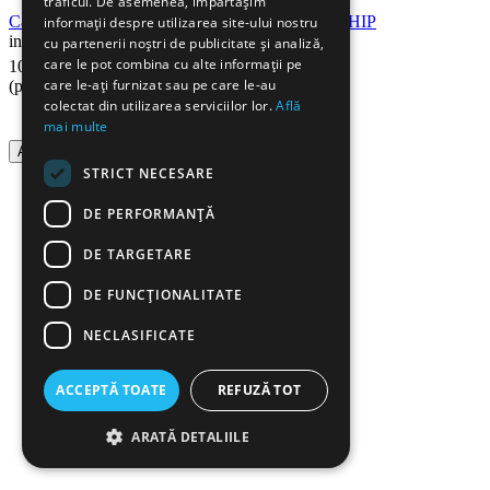
traficul. De asemenea, împărtășim
Cartus compatibil HP CF259X RETECH, fara CHIP
informații despre utilizarea site-ului nostru
in stoc
cu partenerii noștri de publicitate și analiză,
90
Lei
care le pot combina cu alte informații pe
104
care le-ați furnizat sau pe care le-au
(pret cu TVA inclus)
colectat din utilizarea serviciilor lor.
Află
mai multe
Adauga in cos
STRICT NECESARE
DE PERFORMANȚĂ
DE TARGETARE
DE FUNCŢIONALITATE
NECLASIFICATE
ACCEPTĂ TOATE
REFUZĂ TOT
ARATĂ DETALIILE