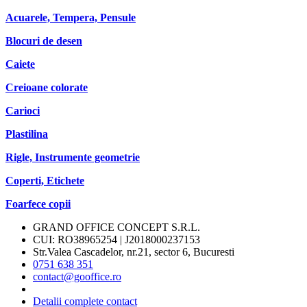
Acuarele, Tempera, Pensule
Blocuri de desen
Caiete
Creioane colorate
Carioci
Plastilina
Rigle, Instrumente geometrie
Coperti, Etichete
Foarfece copii
GRAND OFFICE CONCEPT S.R.L.
CUI: RO38965254 | J2018000237153
Str.Valea Cascadelor, nr.21, sector 6, Bucuresti
0751 638 351
contact@gooffice.ro
Detalii complete contact