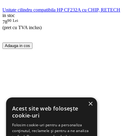
Unitate cilindru compatibila HP CF232A cu CHIP, RETECH
in stoc
90
Lei
78
(pret cu TVA inclus)
Adauga in cos
×
Acest site web folosește
cookie-uri
Folosim cookie-uri pentru a personaliza
conținutul, reclamele și pentru a ne analiza