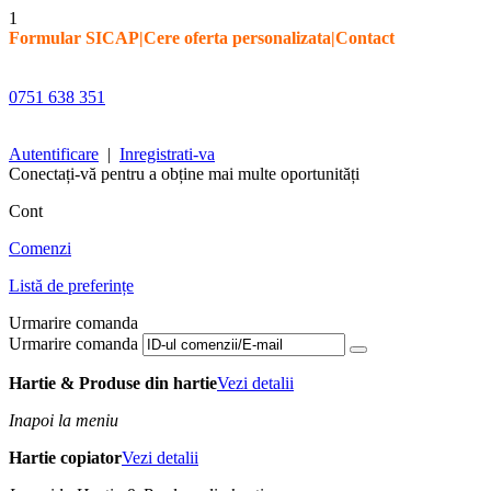
1
Formular SICAP
|
Cere oferta personalizata
|
Contact
0751 638 351
Autentificare
|
Inregistrati-va
Conectați-vă pentru a obține mai multe oportunități
Cont
Comenzi
Listă de preferințe
Urmarire comanda
Urmarire comanda
Hartie & Produse din hartie
Vezi detalii
Inapoi la meniu
Hartie copiator
Vezi detalii