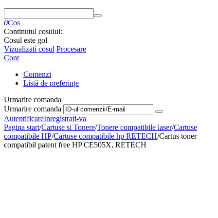
0
Cos
Continutul cosului:
Cosul este gol
Vizualizati cosul
Procesare
Cont
Comenzi
Listă de preferințe
Urmarire comanda
Urmarire comanda
Autentificare
Inregistrati-va
Pagina start
/
Cartuse si Tonere
/
Tonere compatibile laser
/
Cartuse
compatibile HP
/
Cartuse compatibile hp RETECH
/
Cartus toner
compatibil patent free HP CE505X, RETECH