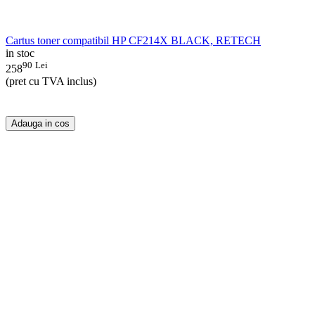
Cartus toner compatibil HP CF214X BLACK, RETECH
in stoc
90
Lei
258
(pret cu TVA inclus)
Adauga in cos