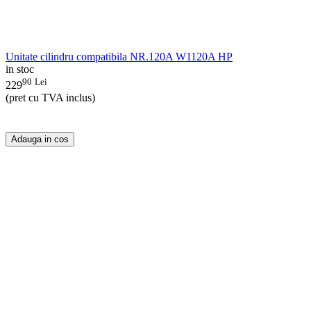
Unitate cilindru compatibila NR.120A W1120A HP
in stoc
90
Lei
229
(pret cu TVA inclus)
Adauga in cos