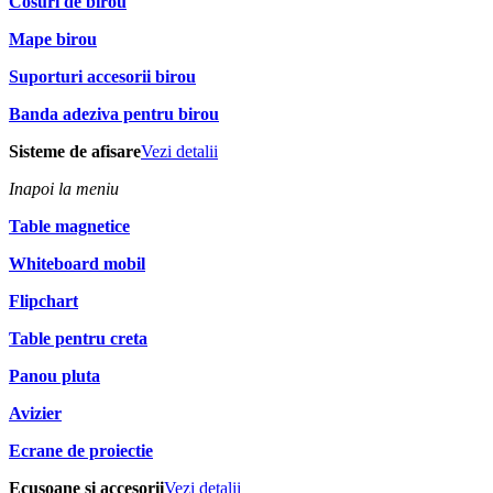
Cosuri de birou
Mape birou
Suporturi accesorii birou
Banda adeziva pentru birou
Sisteme de afisare
Vezi detalii
Inapoi la meniu
Table magnetice
Whiteboard mobil
Flipchart
Table pentru creta
Panou pluta
Avizier
Ecrane de proiectie
Ecusoane si accesorii
Vezi detalii