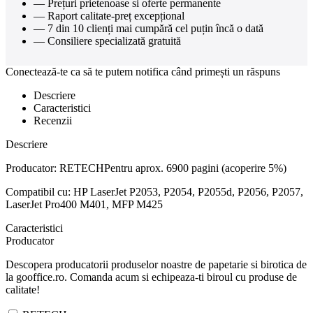
— Prețuri prietenoase si oferte permanente
— Raport calitate-preț excepțional
— 7 din 10 clienți mai cumpără cel puțin încă o dată
— Consiliere specializată gratuită
Conectează-te ca să te putem notifica când primești un răspuns
Descriere
Caracteristici
Recenzii
Descriere
Producator: RETECHPentru aprox. 6900 pagini (acoperire 5%)
Compatibil cu: HP LaserJet P2053, P2054, P2055d, P2056, P2057,
LaserJet Pro400 M401, MFP M425
Caracteristici
Producator
Descopera producatorii produselor noastre de papetarie si birotica de
la gooffice.ro. Comanda acum si echipeaza-ti biroul cu produse de
calitate!