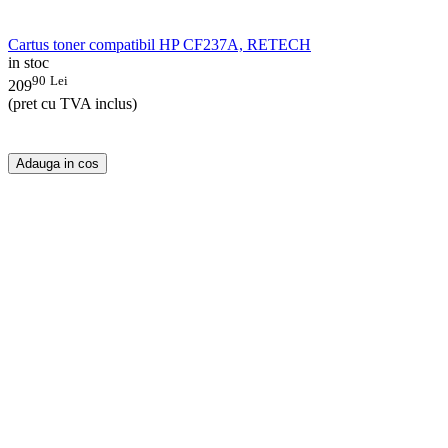
Cartus toner compatibil HP CF237A, RETECH
in stoc
90
Lei
209
(pret cu TVA inclus)
Adauga in cos