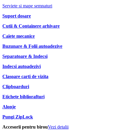
Serviete si mape semnaturi
Suport dosare
Cutii & Containere arhivare
Caiete mecanice
Buzunare & Folii autoadezive
Separatoare & Indecsi
Indecsi autoadezivi
Clasoare carti de vizita
Clipboarduri
Etichete bibliorafturi
Alonje
Pungi ZipLock
Accesorii pentru birou
Vezi detalii