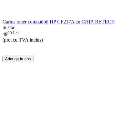
Cartus toner compatibil HP CF217A cu CHIP, RETECH
in stoc
90
Lei
49
(pret cu TVA inclus)
Adauga in cos