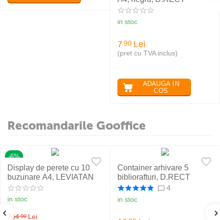
in stoc
7
Lei
90
(pret cu TVA inclus)
ADAUGA IN
COS
Recomandarile Gooffice
-6%
Display de perete cu 10
Container arhivare 5
buzunare A4, LEVIATAN
bibliorafturi, D.RECT
4
in stoc
in stoc
234
Lei
90