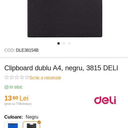
COD:
DLE38154B
Clipboard dublu A4, negru, 3815 DELI
Scrie o recenzie
in stoc
13
Lei
60
(pret cu TVA inclus)
Culoare:
Negru