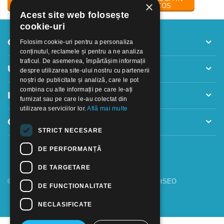
×
COS
COS
Acest site web folosește
cookie-uri
Contul meu
Folosim cookie-uri pentru a personaliza
conținutul, reclamele și pentru a ne analiza
traficul. De asemenea, împărtășim informații
Utile
despre utilizarea site-ului nostru cu partenerii
noștri de publicitate și analiză, care le pot
combina cu alte informații pe care le-ați
Informatii
furnizat sau pe care le-au colectat din
utilizarea serviciilor lor.
Află mai multe
Contact
STRICT NECESARE
DE PERFORMANȚĂ
DE TARGETARE
© 2018 - 2026 GOOFFICE. Realizat si configurat
netSEO
DE FUNCŢIONALITATE
NECLASIFICATE