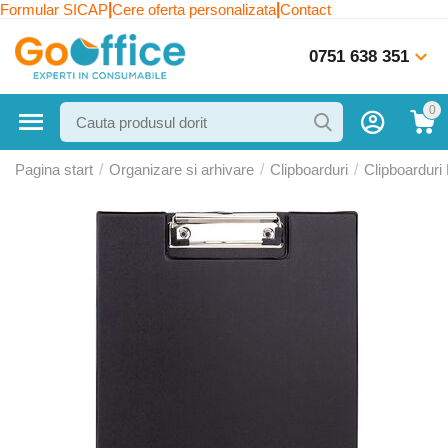
|
|
Formular SICAP
Cere oferta personalizata
Contact
0751 638 351
0
Pagina start
/
Organizare si arhivare
/
Clipboarduri
/
Clipboarduri