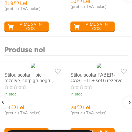
10
Lei
90
219
Lei
90
(pret cu TVA inclus)
(pret cu TVA inclus)
ADAUGA IN
ADAUGA IN
COS
COS
Produse noi
Stilou scolar + pic +
Stilou scolar FABER-
rezerve, corp gri-negru,
CASTELL+ set 6 rezerve,
NXT Eberhard Faber
rosu
in stoc
in stoc
19
Lei
24
Lei
30
50
(pret cu TVA inclus)
(pret cu TVA inclus)
ADAUGA IN
ADAUGA IN