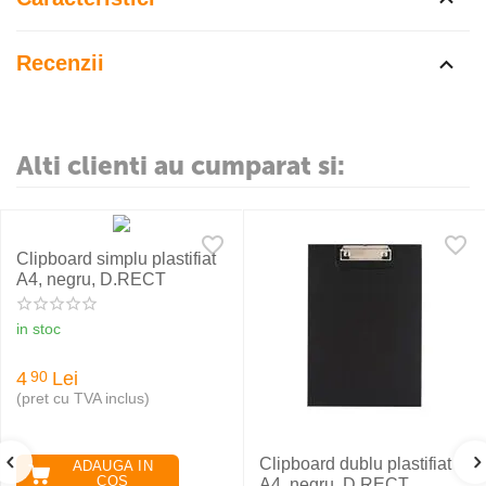
Recenzii
Alti clienti au cumparat si:
Clipboard simplu plastifiat
A4, negru, D.RECT
in stoc
4
Lei
90
(pret cu TVA inclus)
Clipboard dublu plastifiat
ADAUGA IN
COS
A4, negru, D.RECT