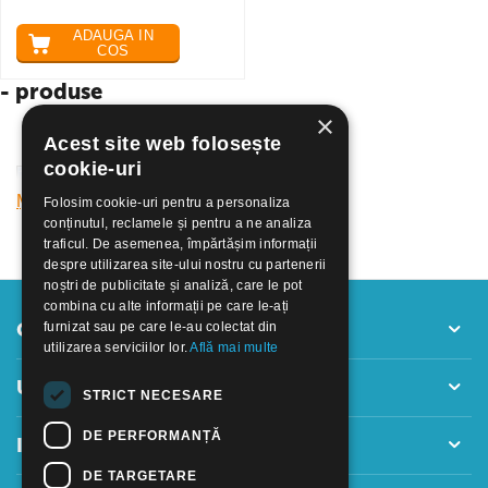
ADAUGA IN
COS
- produse
×
Acest site web folosește
cookie-uri
Mai mult
Folosim cookie-uri pentru a personaliza
conținutul, reclamele și pentru a ne analiza
traficul. De asemenea, împărtășim informații
despre utilizarea site-ului nostru cu partenerii
noștri de publicitate și analiză, care le pot
combina cu alte informații pe care le-ați
Contul meu
furnizat sau pe care le-au colectat din
utilizarea serviciilor lor.
Află mai multe
Utile
STRICT NECESARE
DE PERFORMANȚĂ
Informatii
DE TARGETARE