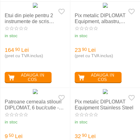
Etui din piele pentru 2
Pix metalic DIPLOMAT
instrumente de scris
Equipment, albastru,
DIPLOMAT
scriere albastra
in stoc
in stoc
164
Lei
23
Lei
90
90
(pret cu TVA inclus)
(pret cu TVA inclus)
ADAUGA IN
ADAUGA IN
COS
COS
Patroane cerneala stilouri
Pix metalic DIPLOMAT
DIPLOMAT, 6 buc/cutie -
Equipment Stainless Steel
albastru
in stoc
in stoc
9
Lei
32
Lei
50
90