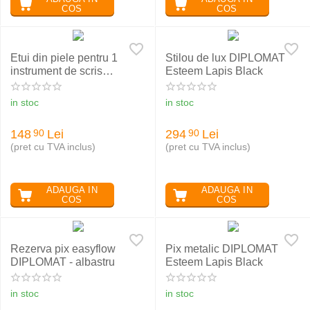
COS
COS
Etui din piele pentru 1
Stilou de lux DIPLOMAT
instrument de scris
Esteem Lapis Black
DIPLOMAT
in stoc
in stoc
148
Lei
294
Lei
90
90
(pret cu TVA inclus)
(pret cu TVA inclus)
ADAUGA IN
ADAUGA IN
COS
COS
Rezerva pix easyflow
Pix metalic DIPLOMAT
DIPLOMAT - albastru
Esteem Lapis Black
in stoc
in stoc