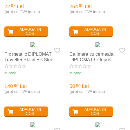
22
Lei
264
Lei
99
90
(pret cu TVA inclus)
(pret cu TVA inclus)
ADAUGA IN
ADAUGA IN
COS
COS
Pix metalic DIPLOMAT
Calimara cu cerneala
Traveller Stainless Steel
DIPLOMAT Octopus,
negru, 30 ml
in stoc
in stoc
140
Lei
50
Lei
90
90
(pret cu TVA inclus)
(pret cu TVA inclus)
ADAUGA IN
ADAUGA IN
COS
COS