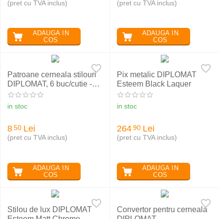
(pret cu TVA inclus)
(pret cu TVA inclus)
ADAUGA IN
ADAUGA IN
COS
COS
Patroane cerneala stilouri
Pix metalic DIPLOMAT
DIPLOMAT, 6 buc/cutie -
Esteem Black Laquer
negru
in stoc
in stoc
8
Lei
264
Lei
50
90
(pret cu TVA inclus)
(pret cu TVA inclus)
ADAUGA IN
ADAUGA IN
COS
COS
Stilou de lux DIPLOMAT
Convertor pentru cerneala
Esteem Matt Chrome
DIPLOMAT