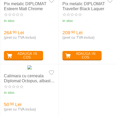
Pix metalic DIPLOMAT
Pix metalic DIPLOMAT
Esteem Matt Chrome
Traveller Black Laquer
in stoc
in stoc
264
Lei
209
Lei
90
90
(pret cu TVA inclus)
(pret cu TVA inclus)
ADAUGA IN
ADAUGA IN
COS
COS
Calimara cu cerneala
Diplomat Octopus, albastru
royal, 30 ml
in stoc
50
Lei
90
(pret cu TVA inclus)