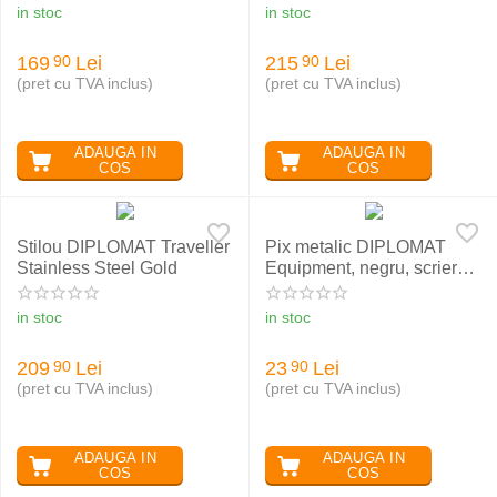
in stoc
in stoc
169
Lei
215
Lei
90
90
(pret cu TVA inclus)
(pret cu TVA inclus)
ADAUGA IN
ADAUGA IN
COS
COS
Stilou DIPLOMAT Traveller
Pix metalic DIPLOMAT
Stainless Steel Gold
Equipment, negru, scriere
albastra
in stoc
in stoc
209
Lei
23
Lei
90
90
(pret cu TVA inclus)
(pret cu TVA inclus)
ADAUGA IN
ADAUGA IN
COS
COS