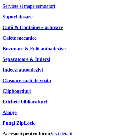
Serviete si mape semnaturi
Suport dosare
Cutii & Containere arhivare
Caiete mecanice
Buzunare & Folii autoadezive
Separatoare & Indecsi
Indecsi autoadezivi
Clasoare carti de vizita
Clipboarduri
Etichete bibliorafturi
Alonje
Pungi ZipLock
Accesorii pentru birou
Vezi detalii