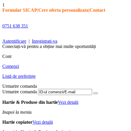
1
Formular SICAP
|
Cere oferta personalizata
|
Contact
0751 638 351
Autentificare
|
Inregistrati-va
Conectați-vă pentru a obține mai multe oportunități
Cont
Comenzi
Listă de preferințe
Urmarire comanda
Urmarire comanda
Hartie & Produse din hartie
Vezi detalii
Inapoi la meniu
Hartie copiator
Vezi detalii