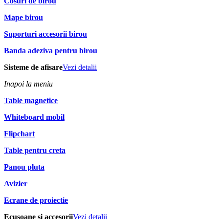
Cosuri de birou
Mape birou
Suporturi accesorii birou
Banda adeziva pentru birou
Sisteme de afisare
Vezi detalii
Inapoi la meniu
Table magnetice
Whiteboard mobil
Flipchart
Table pentru creta
Panou pluta
Avizier
Ecrane de proiectie
Ecusoane si accesorii
Vezi detalii