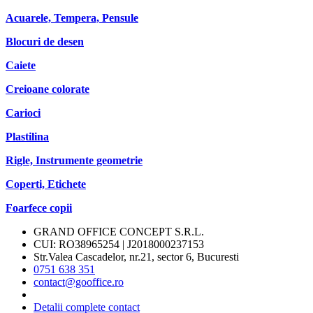
Acuarele, Tempera, Pensule
Blocuri de desen
Caiete
Creioane colorate
Carioci
Plastilina
Rigle, Instrumente geometrie
Coperti, Etichete
Foarfece copii
GRAND OFFICE CONCEPT S.R.L.
CUI: RO38965254 | J2018000237153
Str.Valea Cascadelor, nr.21, sector 6, Bucuresti
0751 638 351
contact@gooffice.ro
Detalii complete contact