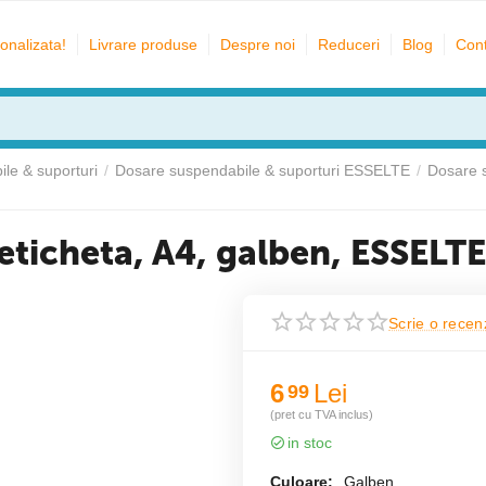
onalizata!
Livrare produse
Despre noi
Reduceri
Blog
Cont
le & suporturi
/
Dosare suspendabile & suporturi ESSELTE
/
Dosare 
 eticheta, A4, galben, ESSELTE
Scrie o recen
6
Lei
99
(pret cu TVA inclus)
in stoc
Culoare:
Galben