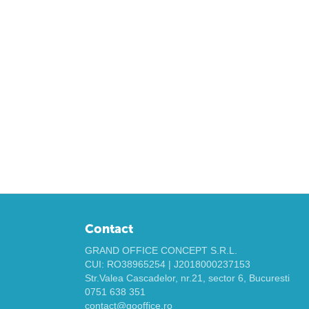
Contact
GRAND OFFICE CONCEPT S.R.L.
CUI: RO38965254 | J2018000237153
Str.Valea Cascadelor, nr.21, sector 6, Bucuresti
0751 638 351
contact@gooffice.ro