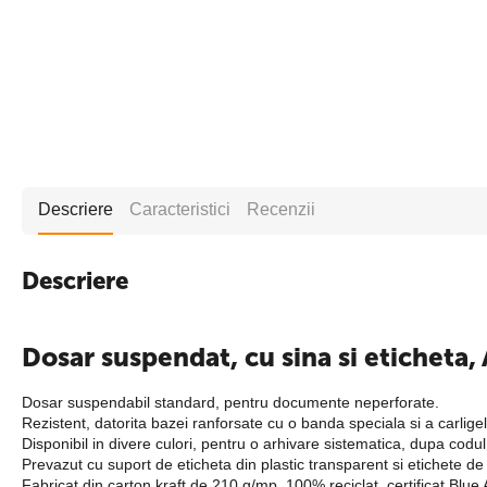
Descriere
Caracteristici
Recenzii
Descriere
Dosar suspendat, cu sina si eticheta,
Dosar suspendabil standard, pentru documente neperforate.
Rezistent, datorita bazei ranforsate cu o banda speciala si a carligel
Disponibil in divere culori, pentru o arhivare sistematica, dupa codul 
Prevazut cu suport de eticheta din plastic transparent si etichete de 
Fabricat din carton kraft de 210 g/mp, 100% reciclat, certificat Blue 