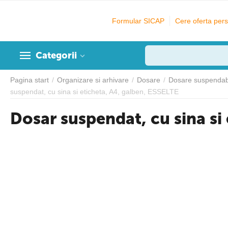
Formular SICAP
Cere oferta pers
Categorii
Pagina start
/
Organizare si arhivare
/
Dosare
/
Dosare suspendabi
suspendat, cu sina si eticheta, A4, galben, ESSELTE
Dosar suspendat, cu sina si