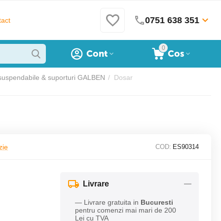
0751 638 351
act
0
Cont
Cos
suspendabile & suporturi GALBEN
/
Dosar
zie
COD:
ES90314
Livrare
— Livrare gratuita in
Bucuresti
pentru comenzi mai mari de 200
Lei cu TVA