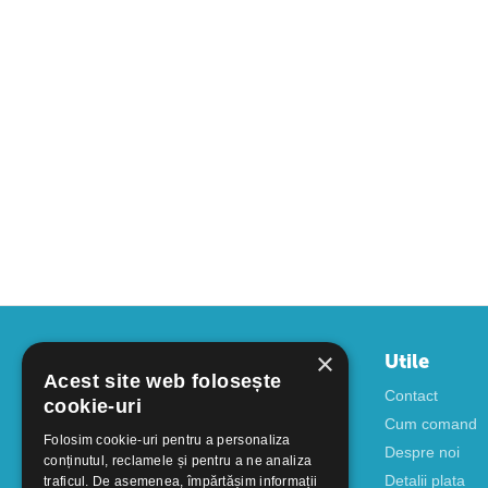
×
Contul meu
Utile
Acest site web folosește
Autentificare
Contact
cookie-uri
Creati cont
Cum comand
Folosim cookie-uri pentru a personaliza
Despre noi
conținutul, reclamele și pentru a ne analiza
Detalii plata
traficul. De asemenea, împărtășim informații