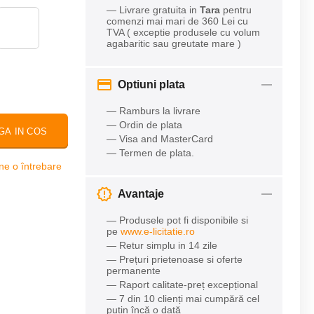
— Livrare gratuita in
Tara
pentru
comenzi mai mari de 360 Lei cu
TVA ( exceptie produsele cu volum
agabaritic sau greutate mare )
Optiuni plata
— Ramburs la livrare
— Ordin de plata
GA IN COS
— Visa and MasterCard
— Termen de plata.
ne o întrebare
Avantaje
— Produsele pot fi disponibile si
pe
www.e-licitatie.ro
— Retur simplu in 14 zile
— Prețuri prietenoase si oferte
permanente
— Raport calitate-preț excepțional
— 7 din 10 clienți mai cumpără cel
puțin încă o dată