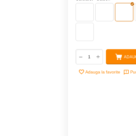
+
−
ADAU
Adauga la favorite
Pu