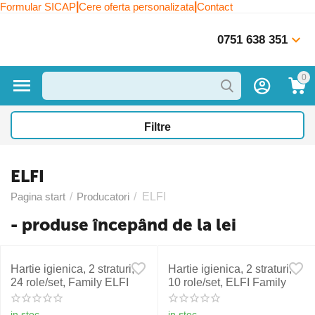
|
|
Formular SICAP
Cere oferta personalizata
Contact
0751 638 351
0
Filtre
ELFI
Pagina start
/
Producatori
/
ELFI
- produse începând de la lei
Hartie igienica, 2 straturi,
Hartie igienica, 2 straturi,
24 role/set, Family ELFI
10 role/set, ELFI Family
in stoc
in stoc