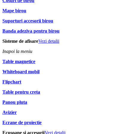
Cosuri de birou
Mape birou
Suporturi accesorii birou
Banda adeziva pentru birou
Sisteme de afisare
Vezi detalii
Inapoi la meniu
Table magnetice
Whiteboard mobil
Flipchart
Table pentru creta
Panou pluta
Avizier
Ecrane de proiectie
Ecusoane si accesorii
Vezi detalii