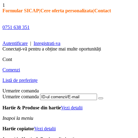
1
Formular SICAP
|
Cere oferta personalizata
|
Contact
0751 638 351
Autentificare
|
Inregistrati-va
Conectați-vă pentru a obține mai multe oportunități
Cont
Comenzi
Listă de preferințe
Urmarire comanda
Urmarire comanda
Hartie & Produse din hartie
Vezi detalii
Inapoi la meniu
Hartie copiator
Vezi detalii