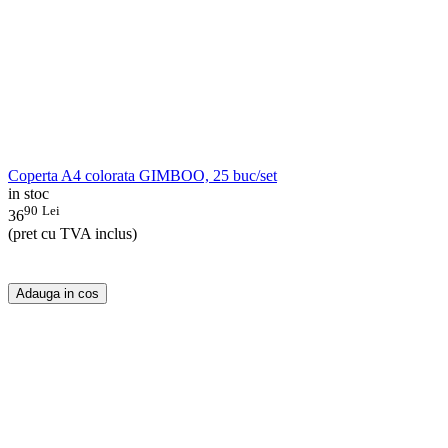
Coperta A4 colorata GIMBOO, 25 buc/set
in stoc
90
Lei
36
(pret cu TVA inclus)
Adauga in cos