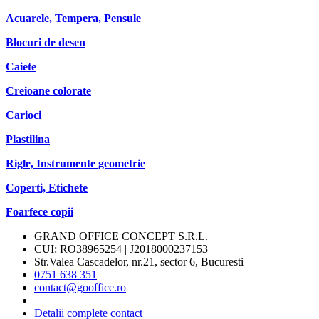
Acuarele, Tempera, Pensule
Blocuri de desen
Caiete
Creioane colorate
Carioci
Plastilina
Rigle, Instrumente geometrie
Coperti, Etichete
Foarfece copii
GRAND OFFICE CONCEPT S.R.L.
CUI: RO38965254 | J2018000237153
Str.Valea Cascadelor, nr.21, sector 6, Bucuresti
0751 638 351
contact@gooffice.ro
Detalii complete contact