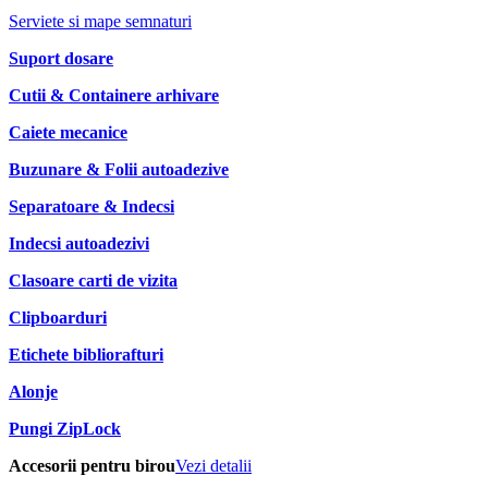
Serviete si mape semnaturi
Suport dosare
Cutii & Containere arhivare
Caiete mecanice
Buzunare & Folii autoadezive
Separatoare & Indecsi
Indecsi autoadezivi
Clasoare carti de vizita
Clipboarduri
Etichete bibliorafturi
Alonje
Pungi ZipLock
Accesorii pentru birou
Vezi detalii