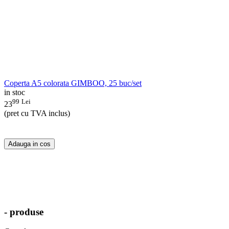
Coperta A5 colorata GIMBOO, 25 buc/set
in stoc
99
Lei
23
(pret cu TVA inclus)
Adauga in cos
- produse