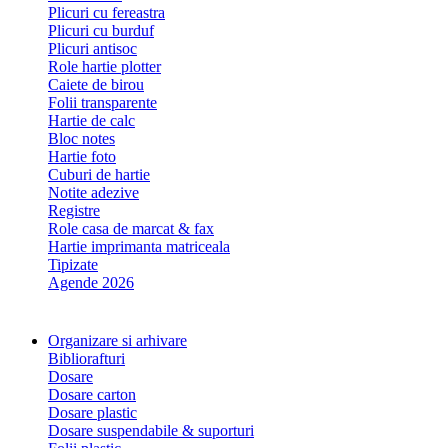
Plicuri cu fereastra
Plicuri cu burduf
Plicuri antisoc
Role hartie plotter
Caiete de birou
Folii transparente
Hartie de calc
Bloc notes
Hartie foto
Cuburi de hartie
Notite adezive
Registre
Role casa de marcat & fax
Hartie imprimanta matriceala
Tipizate
Agende 2026
Organizare si arhivare
Bibliorafturi
Dosare
Dosare carton
Dosare plastic
Dosare suspendabile & suporturi