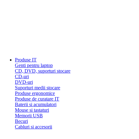
Produse IT
Genti pentru laptop
CD, DVD, suporturi stocare
CD-uri
DVD-uri
Suporturi medii stocare
Produse ergonomice
Produse de curatare IT
Baterii si acumulatori
Mouse si tastaturi
Memorii USB
Becuri
Cabluri si accesorii