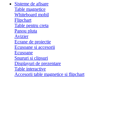
Sisteme de afisare
Table magnetice
Whiteboard mobil
Flipchart
Table pentru creta
Panou pluta
Avizier
Ecrane de proiectie
Ecusoane si accesorii
Ecusoane
Snururi si clipsuri
Displayuri de prezentare
Table interactive
Accesorii table magnetice si flipchart