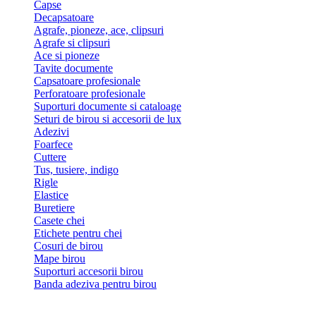
Capse
Decapsatoare
Agrafe, pioneze, ace, clipsuri
Agrafe si clipsuri
Ace si pioneze
Tavite documente
Capsatoare profesionale
Perforatoare profesionale
Suporturi documente si cataloage
Seturi de birou si accesorii de lux
Adezivi
Foarfece
Cuttere
Tus, tusiere, indigo
Rigle
Elastice
Buretiere
Casete chei
Etichete pentru chei
Cosuri de birou
Mape birou
Suporturi accesorii birou
Banda adeziva pentru birou