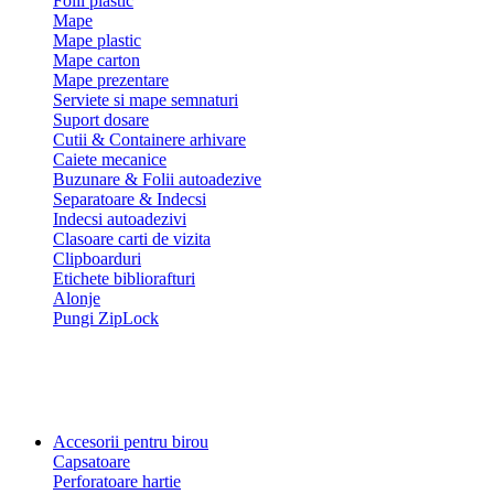
Folii plastic
Mape
Mape plastic
Mape carton
Mape prezentare
Serviete si mape semnaturi
Suport dosare
Cutii & Containere arhivare
Caiete mecanice
Buzunare & Folii autoadezive
Separatoare & Indecsi
Indecsi autoadezivi
Clasoare carti de vizita
Clipboarduri
Etichete bibliorafturi
Alonje
Pungi ZipLock
Accesorii pentru birou
Capsatoare
Perforatoare hartie