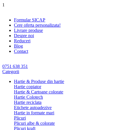
1
Formular SICAP
Cere oferta personalizata!
Livrare produse
Despre noi
Reduceri
Blog
Contact
0751 638 351
Categorii
Hartie & Produse din hartie
Hartie copiator
Hartie & Cartoane colorate
Hartie Colotech
Hartie reciclata
Etichete autoadezive
Hartie in formate mari
Plicuri
Plicuri albe & colorate
Plicuri kraft