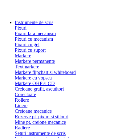
Instrumente de scris
Pixuri
Pixuri fara mecanism
Pixuri cu mecanism
Pixuri cu gel
Pixuri cu suport
Markere
Markere permanente
Textmarkere
Markere flipchart si whiteboard
Markere cu vopsea
Markere OHP si CD
Creioane grafit, ascutitori
Corectoare
Rollere
Linere
Creioane mecanice
Rezerve pt. pixuri si stilouri
Mine pt. creione mecanice
Radiere
Seturi instrumente de scris