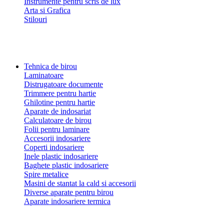
Instrumente pentru scris de lux
Arta si Grafica
Stilouri
Tehnica de birou
Laminatoare
Distrugatoare documente
Trimmere pentru hartie
Ghilotine pentru hartie
Aparate de indosariat
Calculatoare de birou
Folii pentru laminare
Accesorii indosariere
Coperti indosariere
Inele plastic indosariere
Baghete plastic indosariere
Spire metalice
Masini de stantat la cald si accesorii
Diverse aparate pentru birou
Aparate indosariere termica