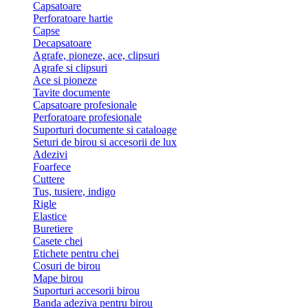
Capsatoare
Perforatoare hartie
Capse
Decapsatoare
Agrafe, pioneze, ace, clipsuri
Agrafe si clipsuri
Ace si pioneze
Tavite documente
Capsatoare profesionale
Perforatoare profesionale
Suporturi documente si cataloage
Seturi de birou si accesorii de lux
Adezivi
Foarfece
Cuttere
Tus, tusiere, indigo
Rigle
Elastice
Buretiere
Casete chei
Etichete pentru chei
Cosuri de birou
Mape birou
Suporturi accesorii birou
Banda adeziva pentru birou