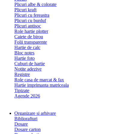
Plicuri albe & colorate
Plicuri kraft
Plicuri cu fereastra
Plicuri cu burduf
Plicuri antisoc
Role hartie plotter
Caiete de birou
Folii transparente
Hartie de calc
Bloc notes
Hartie foto
Cuburi de hartie
Notite adezive
Registre
Role casa de marcat & fax
Hartie imprimanta matriceala
Tipizate
Agende 2026
Organizare si arhivare
Bibliorafturi
Dosare
Dosare carton