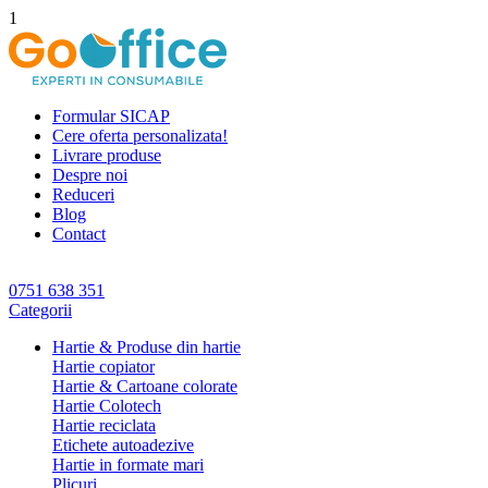
1
Formular SICAP
Cere oferta personalizata!
Livrare produse
Despre noi
Reduceri
Blog
Contact
0751 638 351
Categorii
Hartie & Produse din hartie
Hartie copiator
Hartie & Cartoane colorate
Hartie Colotech
Hartie reciclata
Etichete autoadezive
Hartie in formate mari
Plicuri