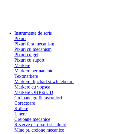
Instrumente de scris
Pixuri
Pixuri fara mecanism
Pixuri cu mecanism
Pixuri cu gel
Pixuri cu suport
Markere
Markere permanente
Textmarkere
Markere flipchart si whiteboard
Markere cu vopsea
Markere OHP si CD
Creioane grafit, ascutitori
Corectoare
Rollere
Linere
Creioane mecanice
Rezerve pt. pixuri si stilouri
Mine pt. creione mecanice