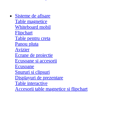
Sisteme de afisare
Table magnetice
Whiteboard mobil
Flipchart
Table pentru creta
Panou pluta
Avizier
Ecrane de proiectie
Ecusoane si accesorii
Ecusoane
Snururi si clipsuri
Displayuri de prezentare
Table interactive
Accesorii table magnetice si flipchart