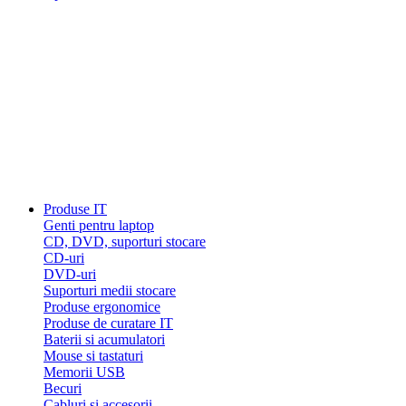
Produse IT
Genti pentru laptop
CD, DVD, suporturi stocare
CD-uri
DVD-uri
Suporturi medii stocare
Produse ergonomice
Produse de curatare IT
Baterii si acumulatori
Mouse si tastaturi
Memorii USB
Becuri
Cabluri si accesorii