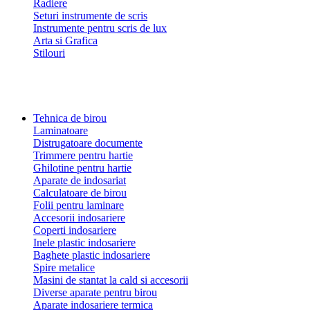
Radiere
Seturi instrumente de scris
Instrumente pentru scris de lux
Arta si Grafica
Stilouri
Tehnica de birou
Laminatoare
Distrugatoare documente
Trimmere pentru hartie
Ghilotine pentru hartie
Aparate de indosariat
Calculatoare de birou
Folii pentru laminare
Accesorii indosariere
Coperti indosariere
Inele plastic indosariere
Baghete plastic indosariere
Spire metalice
Masini de stantat la cald si accesorii
Diverse aparate pentru birou
Aparate indosariere termica