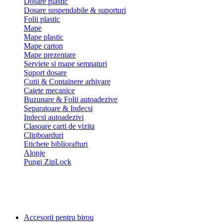
Dosare plastic
Dosare suspendabile & suporturi
Folii plastic
Mape
Mape plastic
Mape carton
Mape prezentare
Serviete si mape semnaturi
Suport dosare
Cutii & Containere arhivare
Caiete mecanice
Buzunare & Folii autoadezive
Separatoare & Indecsi
Indecsi autoadezivi
Clasoare carti de vizita
Clipboarduri
Etichete bibliorafturi
Alonje
Pungi ZipLock
Accesorii pentru birou