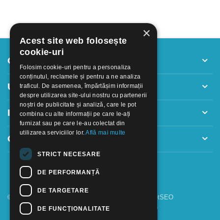
×
Acest site web folosește
cookie-uri
Contul meu
Folosim cookie-uri pentru a personaliza
conținutul, reclamele și pentru a ne analiza
Utile
traficul. De asemenea, împărtășim informații
despre utilizarea site-ului nostru cu partenerii
noștri de publicitate și analiză, care le pot
Informatii
combina cu alte informații pe care le-ați
furnizat sau pe care le-au colectat din
utilizarea serviciilor lor.
Află mai multe
Contact
STRICT NECESARE
DE PERFORMANȚĂ
DE TARGETARE
© 2018 - 2026 GOOFFICE. Realizat si configurat
netSEO
DE FUNCŢIONALITATE