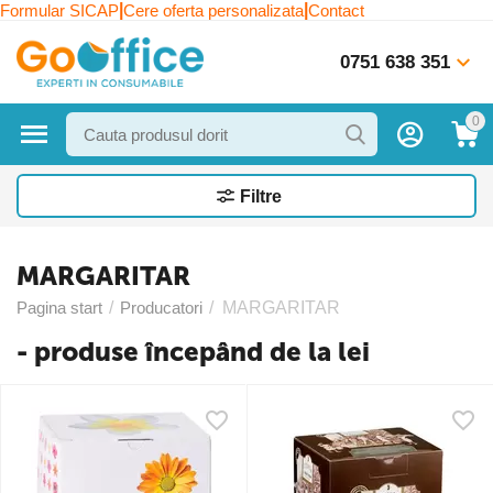
|
|
Formular SICAP
Cere oferta personalizata
Contact
0751 638 351
0
Filtre
MARGARITAR
Pagina start
/
Producatori
/
MARGARITAR
- produse începând de la lei