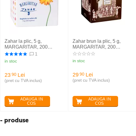
Zahar la plic, 5 g,
Zahar brun la plic, 5 g,
MARGARITAR, 200
MARGARITAR, 200
buc/cutie
buc/cutie
1
in stoc
in stoc
29
Lei
90
23
Lei
90
(pret cu TVA inclus)
(pret cu TVA inclus)
ADAUGA IN
ADAUGA IN
COS
COS
- produse