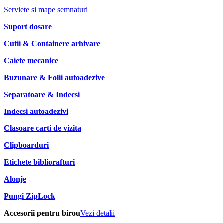
Serviete si mape semnaturi
Suport dosare
Cutii & Containere arhivare
Caiete mecanice
Buzunare & Folii autoadezive
Separatoare & Indecsi
Indecsi autoadezivi
Clasoare carti de vizita
Clipboarduri
Etichete bibliorafturi
Alonje
Pungi ZipLock
Accesorii pentru birou
Vezi detalii