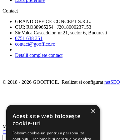
Lista preferinte
Contact
GRAND OFFICE CONCEPT S.R.L.
CUI: RO38965254 | J2018000237153
Str.Valea Cascadelor, nr.21, sector 6, Bucuresti
0751 638 351
contact@gooffice.ro
Detalii complete contact
© 2018 - 2026 GOOFFICE. Realizat si configurat
netSEO
×
Acest site web folosește
cookie-uri
Meniu
Cautati
Folosim cookie-uri pentru a personaliza
conținutul, reclamele și pentru a ne analiza