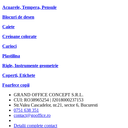
Acuarele, Tempera, Pensule
Blocuri de desen
Caiete
Creioane colorate
Carioci
Plastilina
Rigle, Instrumente geometrie
Coperti, Etichete
Foarfece copii
GRAND OFFICE CONCEPT S.R.L.
CUI: RO38965254 | J2018000237153
Str.Valea Cascadelor, nr.21, sector 6, Bucuresti
0751 638 351
contact@gooffice.ro
Detalii complete contact