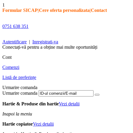
1
Formular SICAP
|
Cere oferta personalizata
|
Contact
0751 638 351
Autentificare
|
Inregistrati-va
Conectați-vă pentru a obține mai multe oportunități
Cont
Comenzi
Listă de preferințe
Urmarire comanda
Urmarire comanda
Hartie & Produse din hartie
Vezi detalii
Inapoi la meniu
Hartie copiator
Vezi detalii