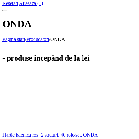
Resetati
Afiseaza (1)
ONDA
Pagina start
/
Producatori
/
ONDA
- produse începând de la lei
Hartie igienica roz, 2 straturi, 40 role/set, ONDA