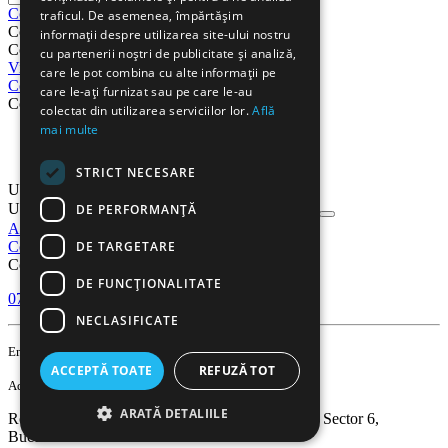
Cos
traficul. De asemenea, împărtășim
Cos
informații despre utilizarea site-ului nostru
Cosul este gol
cu partenerii noștri de publicitate și analiză,
Vizualizati cosul
Procesare
care le pot combina cu alte informații pe
Cont
care le-ați furnizat sau pe care le-au
Cont
colectat din utilizarea serviciilor lor.
Află
mai multe
Comenzi
Listă de preferințe
STRICT NECESARE
Urmarire comanda
Urmarire comanda
DE PERFORMANȚĂ
Autentificare
Inregistrati-va
DE TARGETARE
Contact
Contact
DE FUNCŢIONALITATE
0751 638 351
Lu-Vi 9:00-18:00
NECLASIFICATE
contact@gooffice.ro
Email
ACCEPTĂ TOATE
REFUZĂ TOT
Adresa
ARATĂ DETALIILE
România, Bucuresti, Str. Valea Cascadelor nr. 21, Sector 6,
Bucuresti