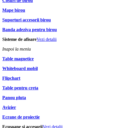
Cosuri de birou
Mape birou
Suporturi accesorii birou
Banda adeziva pentru birou
Sisteme de afisare
Vezi detalii
Inapoi la meniu
Table magnetice
Whiteboard mobil
Flipchart
Table pentru creta
Panou pluta
Avizier
Ecrane de proiectie
Ecusoane si accesorii
Vezi detalii