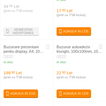
34
Lei
90
17
Lei
90
(pret cu TVA inclus)
(pret cu TVA inclus)
MOMENTAN
ADAUGA IN COS
INDISPONIBIL
Buzunare prezentare
Buzunar autoadeziv
pentru display, A4, 10
triunghi, 100x100mm, 10
buc/set, negru, PROBECO
buc/set, PROBECO
QuickLoad
in stoc
in stoc
199
Lei
22
Lei
90
90
(pret cu TVA inclus)
(pret cu TVA inclus)
ADAUGA IN COS
ADAUGA IN COS