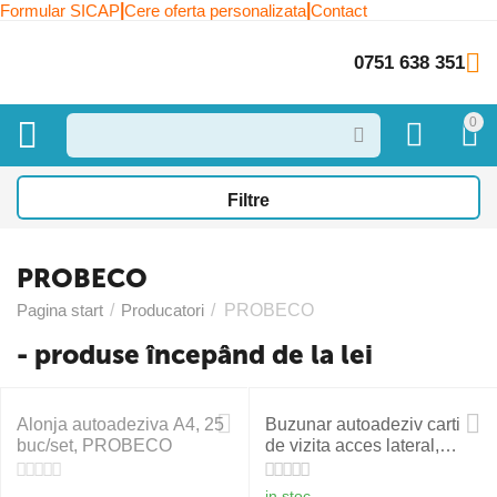
|
|
Formular SICAP
Cere oferta personalizata
Contact
0751 638 351
0
Filtre
PROBECO
Pagina start
/
Producatori
/
PROBECO
- produse începând de la lei
Alonja autoadeziva A4, 25
Buzunar autoadeziv carti
buc/set, PROBECO
de vizita acces lateral,
60x95mm, 10 buc/set,
PROBECO
in stoc