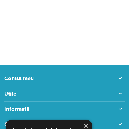
Contul meu
Utile
Informatii
×
Contact