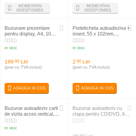
MOMENTAN
MOMENTAN
INDISPONIBIL
INDISPONIBIL
Buzunare prezentare
Porteticheta autoadeziva +
pentru display, A4, 10
insert, 55 x 102mm,
buc/set, gri deschis,
PROBECO
PROBECO QuickLoad
in stoc
in stoc
199
Lei
2
Lei
90
90
(pret cu TVA inclus)
(pret cu TVA inclus)
ADAUGA IN COS
ADAUGA IN COS
Buzunar autoadeziv carti
Buzunar autoadeziv cu
de vizita acces vertical,
clapa pentru CD/DVD, 6
95x60mm, 10 buc/set,
buc/set, PROBECO
PROBECO
in stoc
90