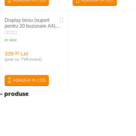
ADAUGA IN COS
ADAUGA IN COS
Display birou (suport
pentru 20 buzunare A4),
PROBECO-EasyMount
in stoc
339
Lei
90
(pret cu TVA inclus)
ADAUGA IN COS
- produse