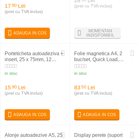
28
Lei
17
Lei
90
(pret cu TVA inclus)
(pret cu TVA inclus)
MOMENTAN
ADAUGA IN COS
INDISPONIBIL
Porteticheta autoadeziva +
Folie magnetica A4, 2
insert, 25 x 75mm, 12
buc/set, Quick Load,
buc/set, PROBECO
PROBECO
in stoc
in stoc
15
Lei
83
Lei
90
50
(pret cu TVA inclus)
(pret cu TVA inclus)
ADAUGA IN COS
ADAUGA IN COS
Alonje autoadezive A5, 25
Display perete (suport