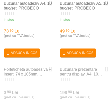
Buzunar autoadeziv A4, 10
Buzunar autoadeziv A5, 10
buc/set, PROBECO
buc/set, PROBECO
in stoc
in stoc
73
Lei
49
Lei
90
90
(pret cu TVA inclus)
(pret cu TVA inclus)
ADAUGA IN COS
ADAUGA IN COS
Porteticheta autoadeziva +
Buzunare prezentare
insert, 74 x 105mm,
pentru display, A4, 10
PROBECO
buc/set, antracit,
PROBECO QuickLoad
3
Lei
199
Lei
90
90
(pret cu TVA inclus)
(pret cu TVA inclus)