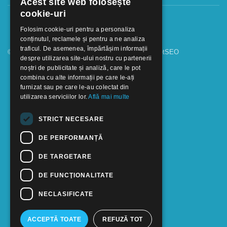
Acest site web folosește
cookie-uri
Folosim cookie-uri pentru a personaliza
conținutul, reclamele și pentru a ne analiza
traficul. De asemenea, împărtășim informații
© 2018 - 2026 GOOFFICE. Realizat si configurat
netSEO
despre utilizarea site-ului nostru cu partenerii
noștri de publicitate și analiză, care le pot
combina cu alte informații pe care le-ați
furnizat sau pe care le-au colectat din
utilizarea serviciilor lor.
Află mai multe
STRICT NECESARE
DE PERFORMANȚĂ
DE TARGETARE
DE FUNCŢIONALITATE
NECLASIFICATE
ACCEPTĂ TOATE
REFUZĂ TOT