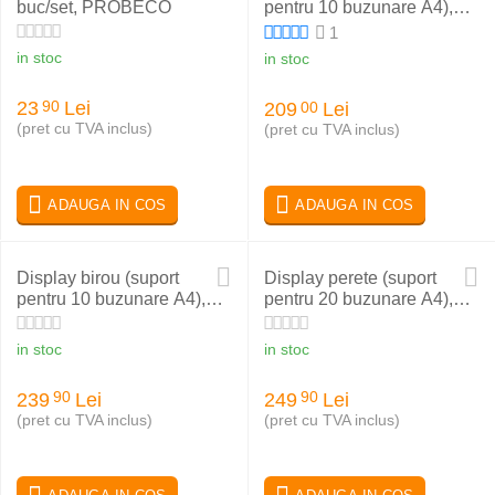
buc/set, PROBECO
pentru 10 buzunare A4),
PROBECO-EasyMount
1
in stoc
in stoc
23
Lei
90
209
Lei
00
(pret cu TVA inclus)
(pret cu TVA inclus)
ADAUGA IN COS
ADAUGA IN COS
Display birou (suport
Display perete (suport
pentru 10 buzunare A4),
pentru 20 buzunare A4),
PROBECO-EasyMount
PROBECO-EasyMount
in stoc
in stoc
239
Lei
249
Lei
90
90
(pret cu TVA inclus)
(pret cu TVA inclus)