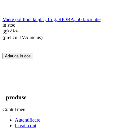
Miere poliflora la plic, 15 g, RIOBA, 50 buc/cutie
in stoc
90
Lei
39
(pret cu TVA inclus)
Adauga in cos
- produse
Contul meu
Autentificare
Creati cont