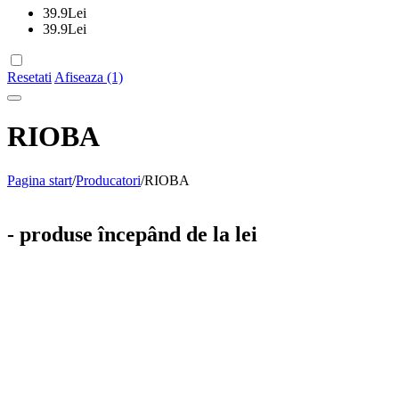
39.9
Lei
39.9
Lei
Resetati
Afiseaza (1)
RIOBA
Pagina start
/
Producatori
/
RIOBA
- produse începând de la lei