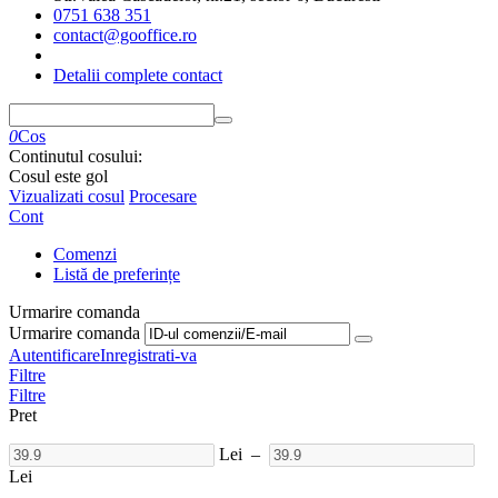
0751 638 351
contact@gooffice.ro
Detalii complete contact
0
Cos
Continutul cosului:
Cosul este gol
Vizualizati cosul
Procesare
Cont
Comenzi
Listă de preferințe
Urmarire comanda
Urmarire comanda
Autentificare
Inregistrati-va
Filtre
Filtre
Pret
Lei
–
Lei