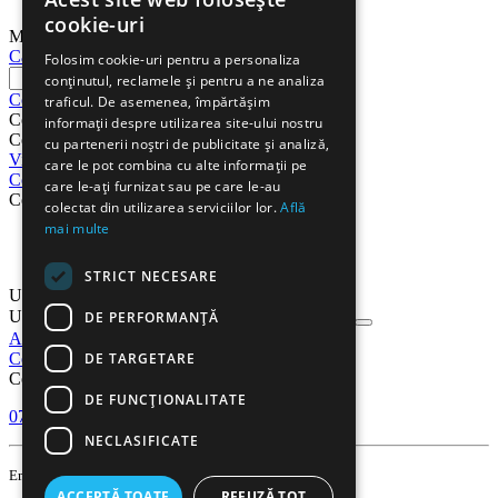
cookie-uri
Meniu
Cautati
Folosim cookie-uri pentru a personaliza
conținutul, reclamele și pentru a ne analiza
Cos
traficul. De asemenea, împărtășim
Cos
informații despre utilizarea site-ului nostru
Cosul este gol
cu partenerii noștri de publicitate și analiză,
Vizualizati cosul
Procesare
care le pot combina cu alte informații pe
Cont
care le-ați furnizat sau pe care le-au
Cont
colectat din utilizarea serviciilor lor.
Află
mai multe
Comenzi
Listă de preferințe
STRICT NECESARE
Urmarire comanda
Urmarire comanda
DE PERFORMANȚĂ
Autentificare
Inregistrati-va
DE TARGETARE
Contact
Contact
DE FUNCŢIONALITATE
0751 638 351
Lu-Vi 9:00-18:00
NECLASIFICATE
contact@gooffice.ro
Email
ACCEPTĂ TOATE
REFUZĂ TOT