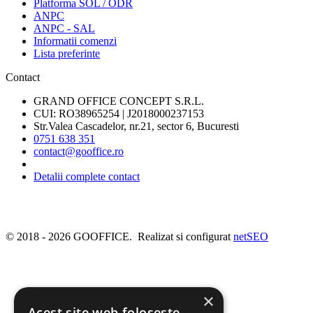
Platforma SOL / ODR
ANPC
ANPC - SAL
Informatii comenzi
Lista preferinte
Contact
GRAND OFFICE CONCEPT S.R.L.
CUI: RO38965254 | J2018000237153
Str.Valea Cascadelor, nr.21, sector 6, Bucuresti
0751 638 351
contact@gooffice.ro
Detalii complete contact
© 2018 - 2026 GOOFFICE. Realizat si configurat
netSEO
×
Acest site web folosește