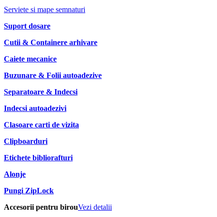
Serviete si mape semnaturi
Suport dosare
Cutii & Containere arhivare
Caiete mecanice
Buzunare & Folii autoadezive
Separatoare & Indecsi
Indecsi autoadezivi
Clasoare carti de vizita
Clipboarduri
Etichete bibliorafturi
Alonje
Pungi ZipLock
Accesorii pentru birou
Vezi detalii