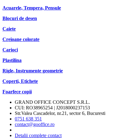
Acuarele, Tempera, Pensule
Blocuri de desen
Caiete
Creioane colorate
Carioci
Plastilina
Rigle, Instrumente geometrie
Coperti, Etichete
Foarfece copii
GRAND OFFICE CONCEPT S.R.L.
CUI: RO38965254 | J2018000237153
Str.Valea Cascadelor, nr.21, sector 6, Bucuresti
0751 638 351
contact@gooffice.ro
Detalii complete contact