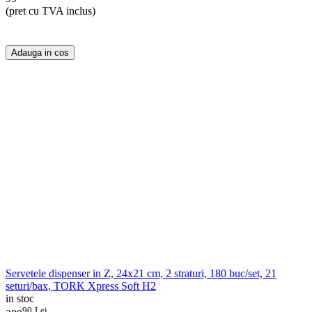
(pret cu TVA inclus)
Adauga in cos
Servetele dispenser in Z, 24x21 cm, 2 straturi, 180 buc/set, 21
seturi/bax, TORK Xpress Soft H2
in stoc
90
Lei