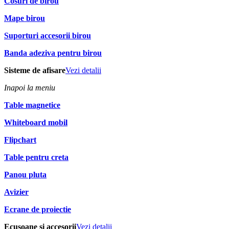
Cosuri de birou
Mape birou
Suporturi accesorii birou
Banda adeziva pentru birou
Sisteme de afisare
Vezi detalii
Inapoi la meniu
Table magnetice
Whiteboard mobil
Flipchart
Table pentru creta
Panou pluta
Avizier
Ecrane de proiectie
Ecusoane si accesorii
Vezi detalii