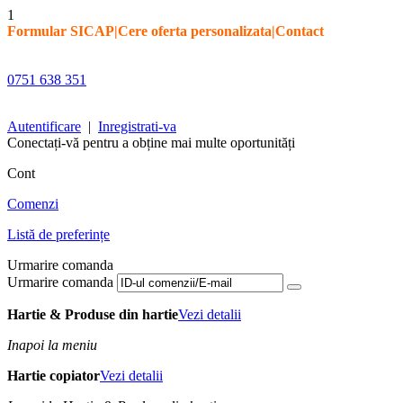
1
Formular SICAP
|
Cere oferta personalizata
|
Contact
0751 638 351
Autentificare
|
Inregistrati-va
Conectați-vă pentru a obține mai multe oportunități
Cont
Comenzi
Listă de preferințe
Urmarire comanda
Urmarire comanda
Hartie & Produse din hartie
Vezi detalii
Inapoi la meniu
Hartie copiator
Vezi detalii