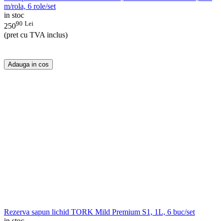
m/rola, 6 role/set
in stoc
90
Lei
250
(pret cu TVA inclus)
Adauga in cos
Rezerva sapun lichid TORK Mild Premium S1, 1L, 6 buc/set
in stoc