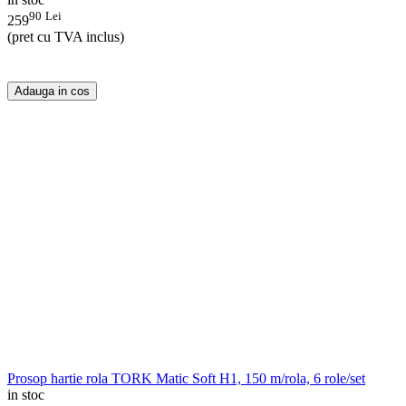
90
Lei
259
(pret cu TVA inclus)
Adauga in cos
Prosop hartie rola TORK Matic Soft H1, 150 m/rola, 6 role/set
in stoc