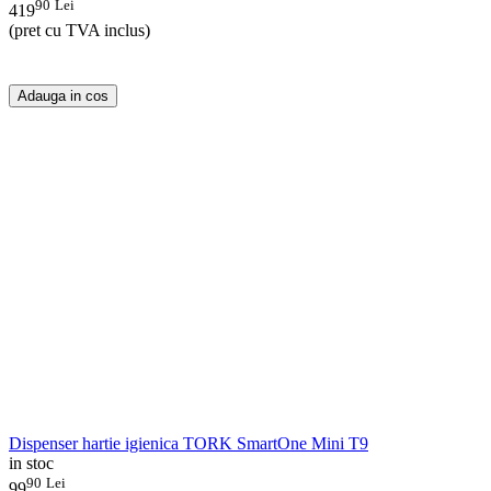
90
Lei
419
(pret cu TVA inclus)
Adauga in cos
Dispenser hartie igienica TORK SmartOne Mini T9
in stoc
90
Lei
99