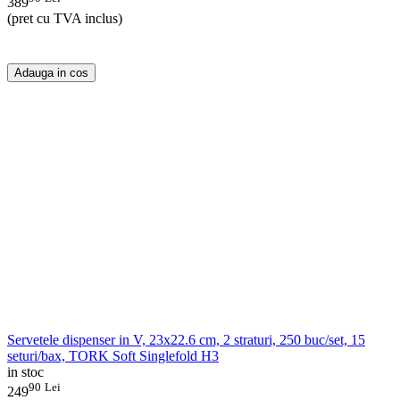
389
(pret cu TVA inclus)
Adauga in cos
Servetele dispenser in V, 23x22.6 cm, 2 straturi, 250 buc/set, 15
seturi/bax, TORK Soft Singlefold H3
in stoc
90
Lei
249