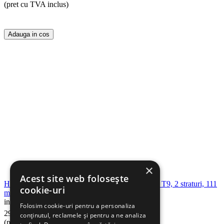
(pret cu TVA inclus)
Adauga in cos
×
Acest site web folosește
Hartie igienica TORK SmartOne Mini Advanced T9, 2 straturi, 111
cookie-uri
m/rola, 12 role/set
in stoc
Folosim cookie-uri pentru a personaliza
90
Lei
299
conținutul, reclamele și pentru a ne analiza
(pret cu TVA inclus)