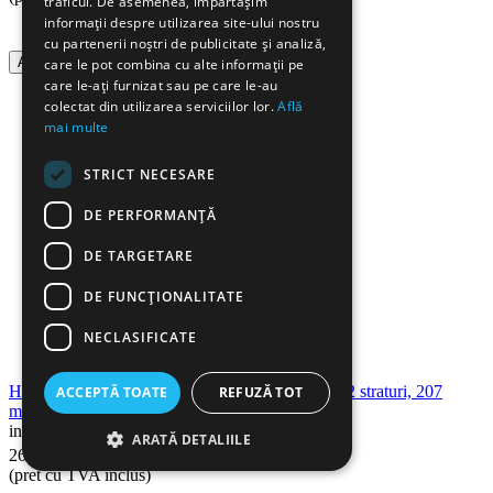
traficul. De asemenea, împărtășim
informații despre utilizarea site-ului nostru
cu partenerii noștri de publicitate și analiză,
Adauga in cos
care le pot combina cu alte informații pe
care le-ați furnizat sau pe care le-au
colectat din utilizarea serviciilor lor.
Află
mai multe
STRICT NECESARE
DE PERFORMANȚĂ
DE TARGETARE
DE FUNCŢIONALITATE
NECLASIFICATE
Hartie igienica TORK SmartOne Advanced T8, 2 straturi, 207
ACCEPTĂ TOATE
REFUZĂ TOT
m/rola, 6 role/set
in stoc
ARATĂ DETALIILE
90
Lei
269
(pret cu TVA inclus)