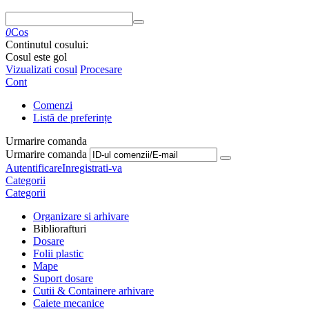
0
Cos
Continutul cosului:
Cosul este gol
Vizualizati cosul
Procesare
Cont
Comenzi
Listă de preferințe
Urmarire comanda
Urmarire comanda
Autentificare
Inregistrati-va
Categorii
Categorii
Organizare si arhivare
Bibliorafturi
Dosare
Folii plastic
Mape
Suport dosare
Cutii & Containere arhivare
Caiete mecanice