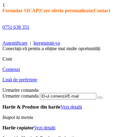
1
Formular SICAP
|
Cere oferta personalizata
|
Contact
0751 638 351
Autentificare
|
Inregistrati-va
Conectați-vă pentru a obține mai multe oportunități
Cont
Comenzi
Listă de preferințe
Urmarire comanda
Urmarire comanda
Hartie & Produse din hartie
Vezi detalii
Inapoi la meniu
Hartie copiator
Vezi detalii