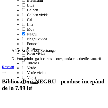
Bleumarin
Blue
Galben
Galben vivida
Gri
Lila
Mov
Negru
Negru vivida
Portocaliu
Rosu
Afiseaza toate (23)
Restrange
Rosu vivida
Roz
Nici un produs gasit care sa corespunda cu criterile cautarii
Turcoaz
Resetati
Verde
Verde vivida
Violet
Bibliorafturi NEGRU - produse începând
Visiniu
de la 7.99 lei