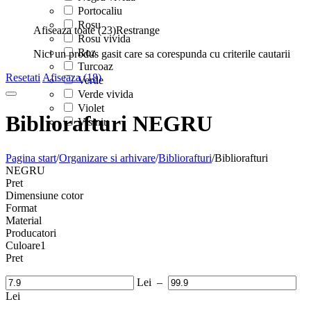
Portocaliu
Rosu
Afiseaza toate (23)
Restrange
Rosu vivida
Roz
Nici un produs gasit care sa corespunda cu criterile cautarii
Turcoaz
Resetati
Afiseaza (18)
Verde
Verde vivida
Violet
Bibliorafturi NEGRU
Visiniu
Pagina start
/
Organizare si arhivare
/
Bibliorafturi
/
Bibliorafturi
NEGRU
Pret
Dimensiune cotor
Format
Material
Producatori
Culoare
1
Pret
Lei
–
Lei