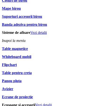
Cosuri de birou
Mape birou
Suporturi accesorii birou
Banda adeziva pentru birou
Sisteme de afisare
Vezi detalii
Inapoi la meniu
Table magnetice
Whiteboard mobil
Flipchart
Table pentru creta
Panou pluta
Avizier
Ecrane de proiectie
Ecusoane si accesorii
Vezi detalii