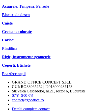
Acuarele, Tempera, Pensule
Blocuri de desen
Caiete
Creioane colorate
Carioci
Plastilina
Rigle, Instrumente geometrie
Coperti, Etichete
Foarfece copii
GRAND OFFICE CONCEPT S.R.L.
CUI: RO38965254 | J2018000237153
Str.Valea Cascadelor, nr.21, sector 6, Bucuresti
0751 638 351
contact@gooffice.ro
Detalii complete contact