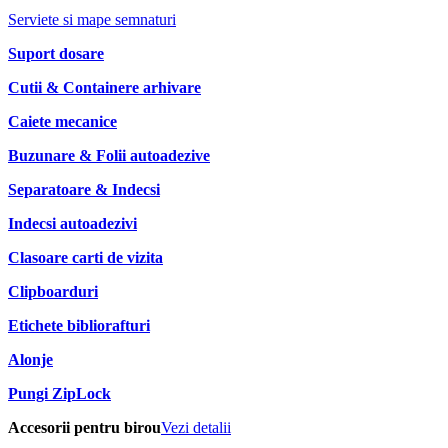
Serviete si mape semnaturi
Suport dosare
Cutii & Containere arhivare
Caiete mecanice
Buzunare & Folii autoadezive
Separatoare & Indecsi
Indecsi autoadezivi
Clasoare carti de vizita
Clipboarduri
Etichete bibliorafturi
Alonje
Pungi ZipLock
Accesorii pentru birou
Vezi detalii