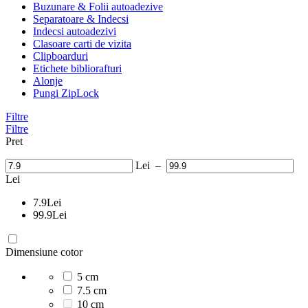
Buzunare & Folii autoadezive
Separatoare & Indecsi
Indecsi autoadezivi
Clasoare carti de vizita
Clipboarduri
Etichete bibliorafturi
Alonje
Pungi ZipLock
Filtre
Filtre
Pret
Lei
–
Lei
7.9
Lei
99.9
Lei
Dimensiune cotor
5 cm
7.5 cm
10 cm