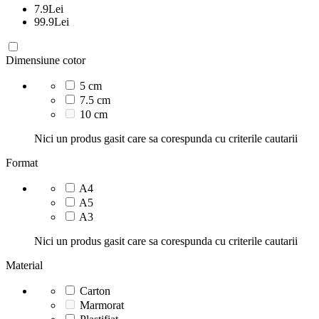
7.9
Lei
99.9
Lei
Dimensiune cotor
5 cm
7.5 cm
10 cm
Nici un produs gasit care sa corespunda cu criterile cautarii
Format
A4
A5
A3
Nici un produs gasit care sa corespunda cu criterile cautarii
Material
Carton
Marmorat