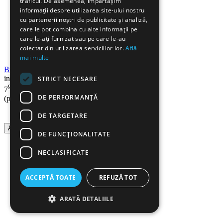
traficul. De asemenea, împărtășim
informații despre utilizarea site-ului nostru
cu partenerii noștri de publicitate și analiză,
care le pot combina cu alte informații pe
care le-ați furnizat sau pe care le-au
colectat din utilizarea serviciilor lor.
Află
mai multe
Biblioraft plastifiat A4, 7.5 cm, negru
in stoc
STRICT NECESARE
99
Lei
7
DE PERFORMANȚĂ
(pret cu TVA inclus)
DE TARGETARE
Adauga in cos
DE FUNCŢIONALITATE
NECLASIFICATE
ACCEPTĂ TOATE
REFUZĂ TOT
ARATĂ DETALIILE