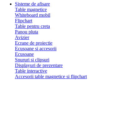
Sisteme de afisare
Table magnetice
Whiteboard mobil
Flipchart
Table pentru creta
Panou pluta
Avizier
Ecrane de proiectie
Ecusoane si accesorii
Ecusoane
Snururi si clipsuri
Displayuri de prezentare
Table interactive
Accesorii table magnetice si flipchart