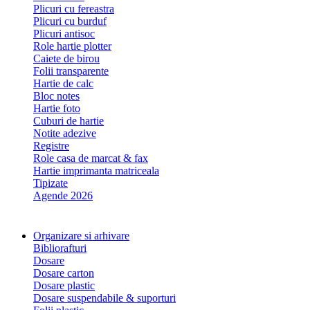
Plicuri cu fereastra
Plicuri cu burduf
Plicuri antisoc
Role hartie plotter
Caiete de birou
Folii transparente
Hartie de calc
Bloc notes
Hartie foto
Cuburi de hartie
Notite adezive
Registre
Role casa de marcat & fax
Hartie imprimanta matriceala
Tipizate
Agende 2026
Organizare si arhivare
Bibliorafturi
Dosare
Dosare carton
Dosare plastic
Dosare suspendabile & suporturi