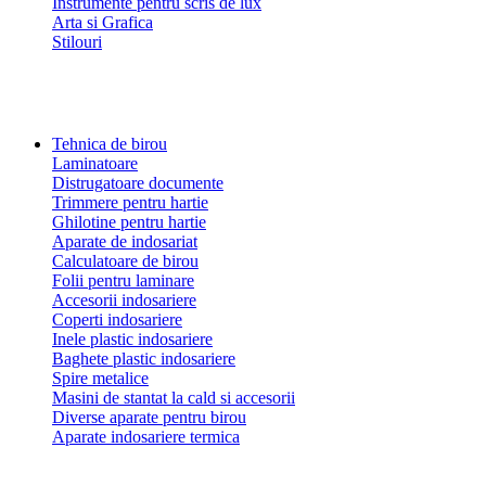
Instrumente pentru scris de lux
Arta si Grafica
Stilouri
Tehnica de birou
Laminatoare
Distrugatoare documente
Trimmere pentru hartie
Ghilotine pentru hartie
Aparate de indosariat
Calculatoare de birou
Folii pentru laminare
Accesorii indosariere
Coperti indosariere
Inele plastic indosariere
Baghete plastic indosariere
Spire metalice
Masini de stantat la cald si accesorii
Diverse aparate pentru birou
Aparate indosariere termica