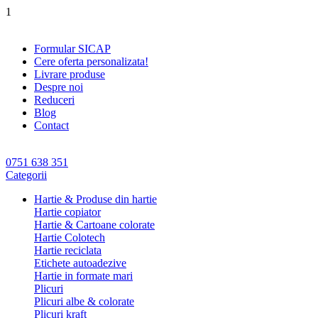
1
Formular SICAP
Cere oferta personalizata!
Livrare produse
Despre noi
Reduceri
Blog
Contact
0751 638 351
Categorii
Hartie & Produse din hartie
Hartie copiator
Hartie & Cartoane colorate
Hartie Colotech
Hartie reciclata
Etichete autoadezive
Hartie in formate mari
Plicuri
Plicuri albe & colorate
Plicuri kraft