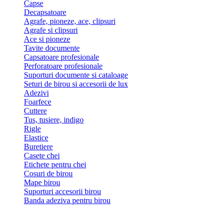
Capse
Decapsatoare
Agrafe, pioneze, ace, clipsuri
Agrafe si clipsuri
Ace si pioneze
Tavite documente
Capsatoare profesionale
Perforatoare profesionale
Suporturi documente si cataloage
Seturi de birou si accesorii de lux
Adezivi
Foarfece
Cuttere
Tus, tusiere, indigo
Rigle
Elastice
Buretiere
Casete chei
Etichete pentru chei
Cosuri de birou
Mape birou
Suporturi accesorii birou
Banda adeziva pentru birou