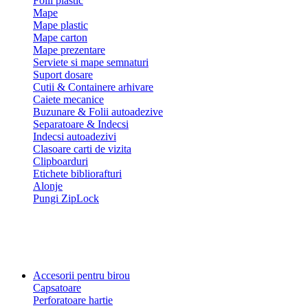
Folii plastic
Mape
Mape plastic
Mape carton
Mape prezentare
Serviete si mape semnaturi
Suport dosare
Cutii & Containere arhivare
Caiete mecanice
Buzunare & Folii autoadezive
Separatoare & Indecsi
Indecsi autoadezivi
Clasoare carti de vizita
Clipboarduri
Etichete bibliorafturi
Alonje
Pungi ZipLock
Accesorii pentru birou
Capsatoare
Perforatoare hartie