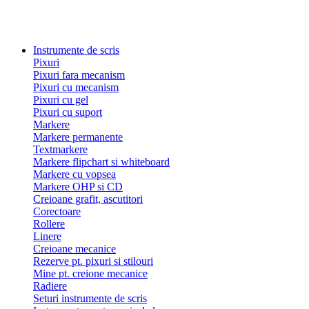
Instrumente de scris
Pixuri
Pixuri fara mecanism
Pixuri cu mecanism
Pixuri cu gel
Pixuri cu suport
Markere
Markere permanente
Textmarkere
Markere flipchart si whiteboard
Markere cu vopsea
Markere OHP si CD
Creioane grafit, ascutitori
Corectoare
Rollere
Linere
Creioane mecanice
Rezerve pt. pixuri si stilouri
Mine pt. creione mecanice
Radiere
Seturi instrumente de scris