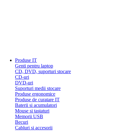
Produse IT
Genti pentru laptop
CD, DVD, suporturi stocare
CD-uri
DVD-uri
Suporturi medii stocare
Produse ergonomice
Produse de curatare IT
Baterii si acumulatori
Mouse si tastaturi
Memorii USB
Becuri
Cabluri si accesorii