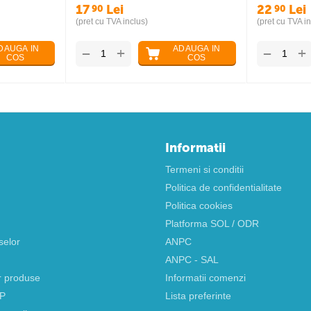
17
Lei
22
Lei
90
90
(pret cu TVA inclus)
(pret cu TVA in
DAUGA IN
ADAUGA IN
+
+
−
−
COS
COS
Informatii
Termeni si conditii
Politica de confidentialitate
Politica cookies
Platforma SOL / ODR
selor
ANPC
ANPC - SAL
r produse
Informatii comenzi
AP
Lista preferinte