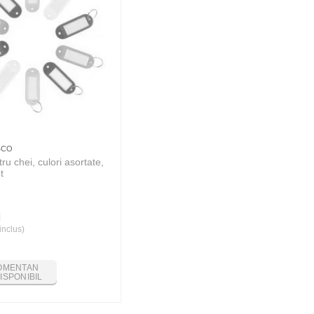
4CO
ru chei, culori asortate,
t
i
inclus)
OMENTAN
ISPONIBIL