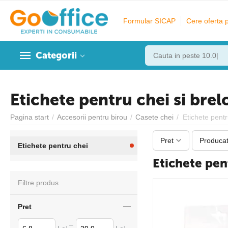
Formular SICAP
Cere oferta 
Categorii
Etichete pentru chei si brel
Pagina start
/
Accesorii pentru birou
/
Casete chei
/
Etichete pentr
Pret
Producat
Etichete pentru chei
Etichete pent
Filtre produs
Pret
–