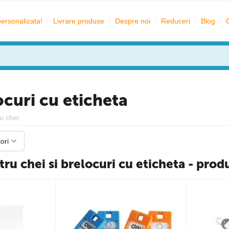
personalizata!
Livrare produse
Despre noi
Reduceri
Blog
ocuri cu eticheta
u chei
ori
ru chei si brelocuri cu eticheta - prod