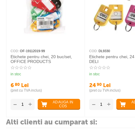
COD:
OF-19112019-99
COD:
DL9330
Etichete pentru chei, 20 buc/set,
Etichete pentru chei, 24
OFFICE PRODUCTS
DELI
in stoc
in stoc
6
Lei
24
Lei
80
90
(pret cu TVA inclus)
(pret cu TVA inclus)
ADAUGA IN
A
+
+
−
−
COS
Alti clienti au cumparat si: