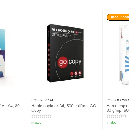
Discount can
COD:
NF2314T
COD:
003R918
 A , A4, 80
Hartie copiator A4, 500 coli/top, GO
Hartie copi
Copy
80 g/mp, 500
in stoc
in stoc