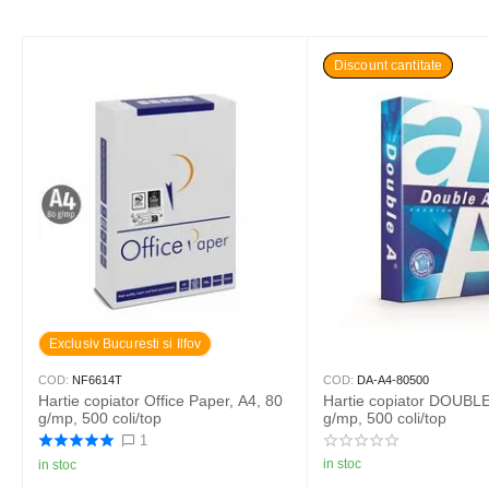
Discount cantitate
Exclusiv Bucuresti si Ilfov
COD:
NF6614T
COD:
DA-A4-80500
Hartie copiator Office Paper, A4, 80
Hartie copiator DOUBLE
g/mp, 500 coli/top
g/mp, 500 coli/top
1
in stoc
in stoc