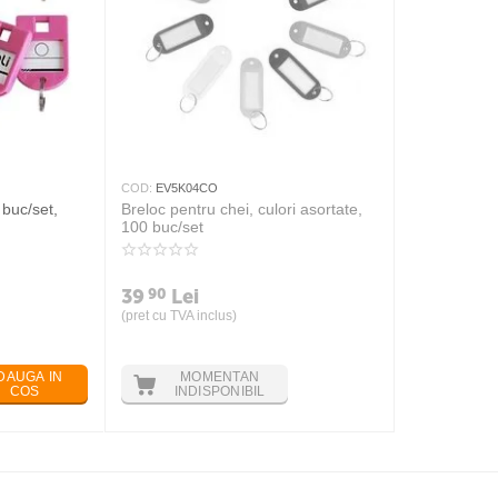
COD:
EV5K04CO
 buc/set,
Breloc pentru chei, culori asortate,
100 buc/set
39
Lei
90
(pret cu TVA inclus)
DAUGA IN
MOMENTAN
COS
INDISPONIBIL