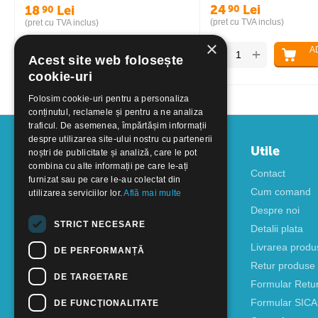
24
Lei
90
18
Lei
90
(pret cu TVA inclus)
(pret cu TVA inclus)
×
ADAUGA IN
A
+
+
−
−
Acest site web folosește
COS
cookie-uri
Folosim cookie-uri pentru a personaliza
conținutul, reclamele și pentru a ne analiza
traficul. De asemenea, împărtășim informații
despre utilizarea site-ului nostru cu partenerii
Contul meu
Utile
noștri de publicitate și analiză, care le pot
combina cu alte informații pe care le-ați
Autentificare
Contact
furnizat sau pe care le-au colectat din
Creati cont
Cum comand
utilizarea serviciilor lor.
Află mai multe
Despre noi
STRICT NECESARE
Detalii plata
Livrarea produ
DE PERFORMANȚĂ
Retur produse
DE TARGETARE
Formular Retu
Formular SIC
DE FUNCŢIONALITATE