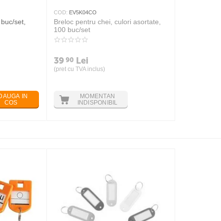
COD:
EV5K04CO
 buc/set,
Breloc pentru chei, culori asortate,
100 buc/set
39
Lei
90
(pret cu TVA inclus)
DAUGA IN
MOMENTAN
COS
INDISPONIBIL