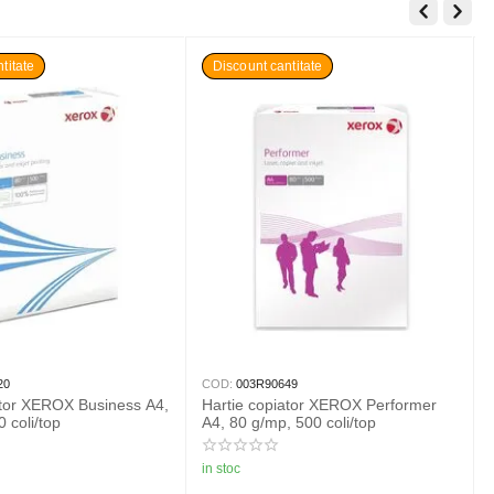
titate
Discount cantitate
20
COD:
003R90649
ator XEROX Business A4,
Hartie copiator XEROX Performer
 coli/top
A4, 80 g/mp, 500 coli/top
in stoc