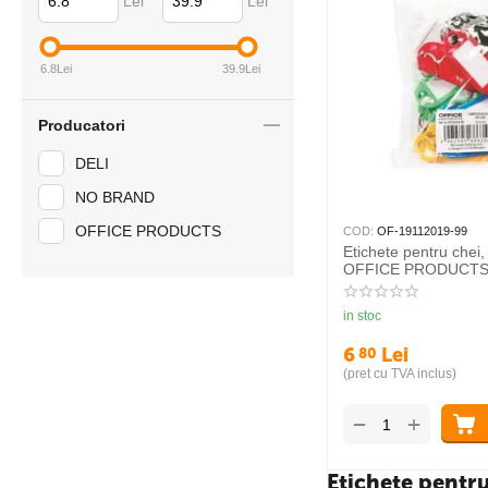
Lei
Lei
6.8
Lei
39.9
Lei
Producatori
DELI
NO BRAND
OFFICE PRODUCTS
COD:
OF-19112019-99
Etichete pentru chei,
OFFICE PRODUCT
in stoc
6
Lei
80
(pret cu TVA inclus)
+
−
Etichete pentru