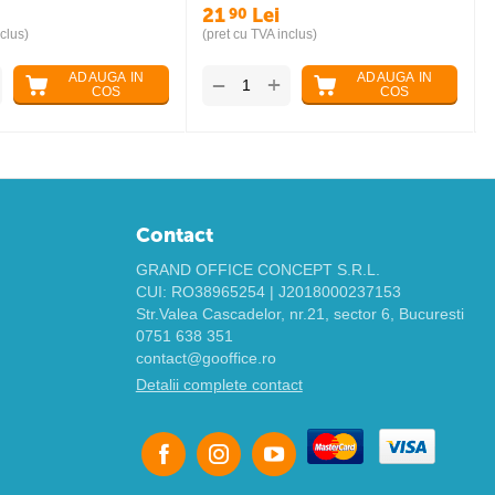
21
Lei
90
clus)
(pret cu TVA inclus)
ADAUGA IN
ADAUGA IN
+
−
COS
COS
Contact
GRAND OFFICE CONCEPT S.R.L.
CUI: RO38965254 | J2018000237153
Str.Valea Cascadelor, nr.21, sector 6, Bucuresti
0751 638 351
contact@gooffice.ro
Detalii complete contact