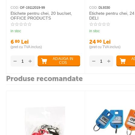
COD:
OF-19112019-99
COD:
DL9330
Etichete pentru chei, 20 buc/set,
Etichete pentru chei, 24
OFFICE PRODUCTS
DELI
in stoc
in stoc
6
Lei
24
Lei
80
90
(pret cu TVA inclus)
(pret cu TVA inclus)
ADAUGA IN
A
+
+
−
−
COS
Produse recomandate