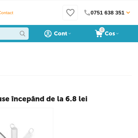
0751 638 351
Contact
0
Cont
Cos
use începând de la 6.8 lei