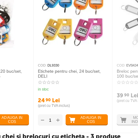
COD:
DL9330
COD:
EV5K0
 20 buc/set,
Etichete pentru chei, 24 buc/set,
Breloc pent
S
DELI
100 buc/se
in stoc
39
Le
90
24
Lei
90
(pret cu TVA 
(pret cu TVA inclus)
ADAUGA IN
ADAUGA IN
M
+
−
COS
COS
IND
 chei si brelocuri cu eticheta - 3 produse