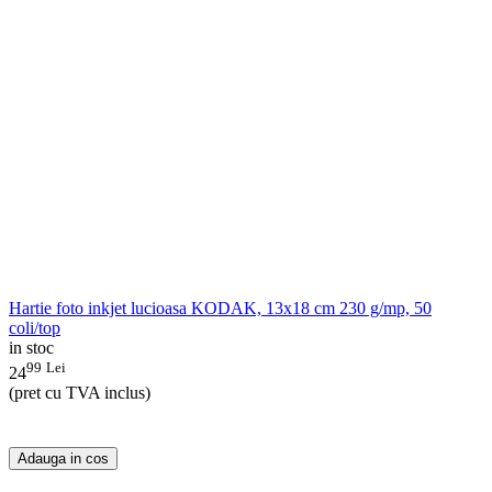
Hartie foto inkjet lucioasa KODAK, 13x18 cm 230 g/mp, 50
coli/top
in stoc
99
Lei
24
(pret cu TVA inclus)
Adauga in cos