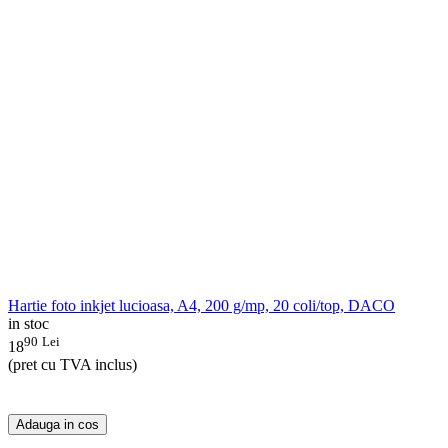
Hartie foto inkjet lucioasa, A4, 200 g/mp, 20 coli/top, DACO
in stoc
90
Lei
18
(pret cu TVA inclus)
Adauga in cos