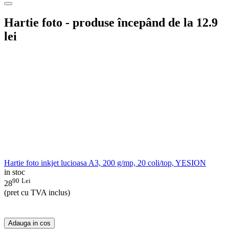
Hartie foto - produse începând de la 12.9
lei
Hartie foto inkjet lucioasa A3, 200 g/mp, 20 coli/top, YESION
in stoc
90
Lei
28
(pret cu TVA inclus)
Adauga in cos