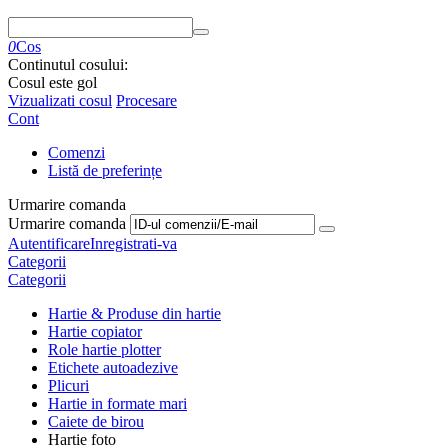
0
Cos
Continutul cosului:
Cosul este gol
Vizualizati cosul
Procesare
Cont
Comenzi
Listă de preferințe
Urmarire comanda
Urmarire comanda
Autentificare
Inregistrati-va
Categorii
Categorii
Hartie & Produse din hartie
Hartie copiator
Role hartie plotter
Etichete autoadezive
Plicuri
Hartie in formate mari
Caiete de birou
Hartie foto