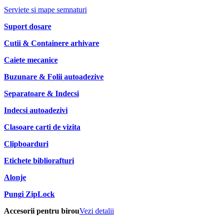
Serviete si mape semnaturi
Suport dosare
Cutii & Containere arhivare
Caiete mecanice
Buzunare & Folii autoadezive
Separatoare & Indecsi
Indecsi autoadezivi
Clasoare carti de vizita
Clipboarduri
Etichete bibliorafturi
Alonje
Pungi ZipLock
Accesorii pentru birou
Vezi detalii