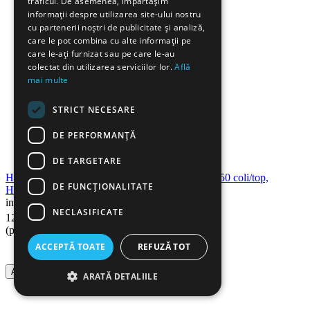
traficul. De asemenea, împărtășim
informații despre utilizarea site-ului nostru
cu partenerii noștri de publicitate și analiză,
care le pot combina cu alte informații pe
care le-ați furnizat sau pe care le-au
colectat din utilizarea serviciilor lor.
Află
mai multe
STRICT NECESARE
DE PERFORMANȚĂ
DE TARGETARE
Hartie foto inkjet lucioasa, 10x15 cm, 180 g/mp, 50 coli/top,
DE FUNCŢIONALITATE
HF1018 DACO
in stoc
NECLASIFICATE
90
Lei
12
(pret cu TVA inclus)
ACCEPTĂ TOATE
REFUZĂ TOT
Adauga in cos
ARATĂ DETALIILE