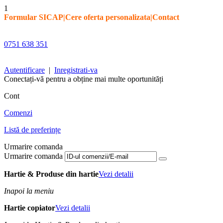
1
Formular SICAP
|
Cere oferta personalizata
|
Contact
0751 638 351
Autentificare
|
Inregistrati-va
Conectați-vă pentru a obține mai multe oportunități
Cont
Comenzi
Listă de preferințe
Urmarire comanda
Urmarire comanda
Hartie & Produse din hartie
Vezi detalii
Inapoi la meniu
Hartie copiator
Vezi detalii