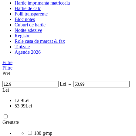
Hartie imprimanta matriceala
Hartie de calc
Folii transparente
Bloc notes
Cuburi de hartie
Notite adezive
Registre
Role casa de marcat & fax
Tipizate
Agende 2026
Filtre
Filtre
Pret
Lei
–
Lei
12.9
Lei
53.99
Lei
Greutate
180 g/mp