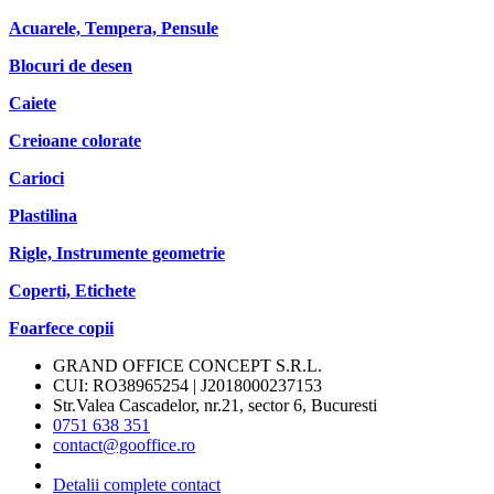
Acuarele, Tempera, Pensule
Blocuri de desen
Caiete
Creioane colorate
Carioci
Plastilina
Rigle, Instrumente geometrie
Coperti, Etichete
Foarfece copii
GRAND OFFICE CONCEPT S.R.L.
CUI: RO38965254 | J2018000237153
Str.Valea Cascadelor, nr.21, sector 6, Bucuresti
0751 638 351
contact@gooffice.ro
Detalii complete contact