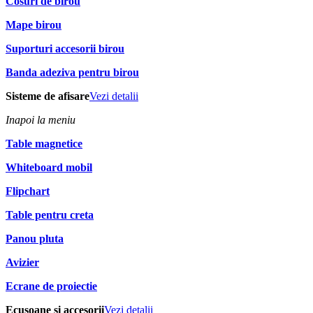
Cosuri de birou
Mape birou
Suporturi accesorii birou
Banda adeziva pentru birou
Sisteme de afisare
Vezi detalii
Inapoi la meniu
Table magnetice
Whiteboard mobil
Flipchart
Table pentru creta
Panou pluta
Avizier
Ecrane de proiectie
Ecusoane si accesorii
Vezi detalii