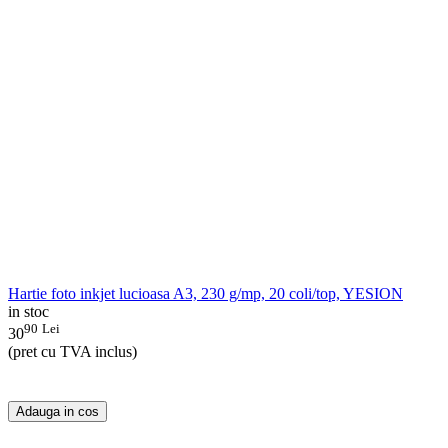
Hartie foto inkjet lucioasa A3, 230 g/mp, 20 coli/top, YESION
in stoc
90
Lei
30
(pret cu TVA inclus)
Adauga in cos