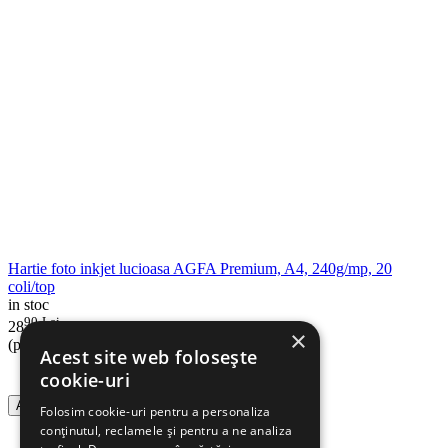
Hartie foto inkjet lucioasa AGFA Premium, A4, 240g/mp, 20
coli/top
in stoc
90
Lei
28
×
(pret cu TVA inclus)
Acest site web folosește
cookie-uri
Adauga in cos
Folosim cookie-uri pentru a personaliza
conținutul, reclamele și pentru a ne analiza