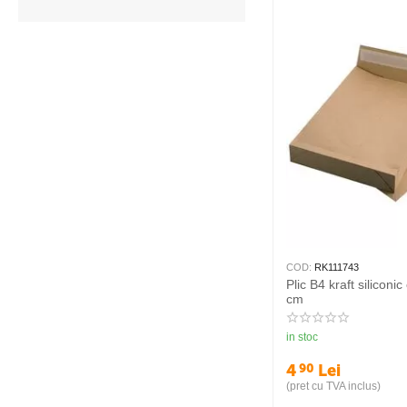
COD:
RK111743
Plic B4 kraft siliconi
cm
in stoc
4
Lei
90
(pret cu TVA inclus)