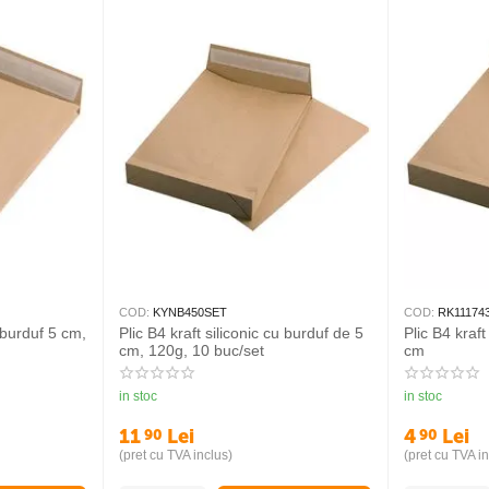
COD:
KYNB450SET
COD:
RK11174
u burduf 5 cm,
Plic B4 kraft siliconic cu burduf de 5
Plic B4 kraft
cm, 120g, 10 buc/set
cm
in stoc
in stoc
11
Lei
4
Lei
90
90
(pret cu TVA inclus)
(pret cu TVA in