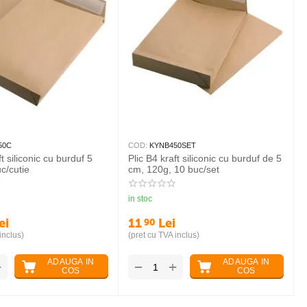
50C
COD:
KYNB450SET
ft siliconic cu burduf 5
Plic B4 kraft siliconic cu burduf de 5
c/cutie
cm, 120g, 10 buc/set
in stoc
ei
11
Lei
90
inclus)
(pret cu TVA inclus)
ADAUGA IN
ADAUGA IN
+
+
−
COS
COS