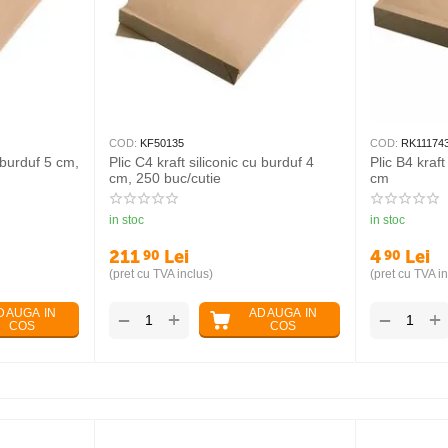
450C
COD:
KF50135
aft siliconic cu burduf 5 cm,
Plic C4 kraft siliconic cu burduf 4
utie
cm, 250 buc/cutie
in stoc
Lei
211
Lei
90
 inclus)
(pret cu TVA inclus)
ADAUGA IN
ADAUGA IN
+
+
−
COS
COS