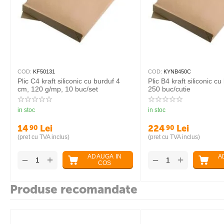
COD:
KF50131
COD:
KYNB
 cu burduf de 5
Plic C4 kraft siliconic cu burduf 4
Plic B4 kr
cm, 120 g/mp, 10 buc/set
250 buc/c
in stoc
in stoc
14
Lei
224
90
90
(pret cu TVA inclus)
(pret cu TVA
ADAUGA IN
ADAUGA IN
+
−
−
COS
COS
Produse recomandate