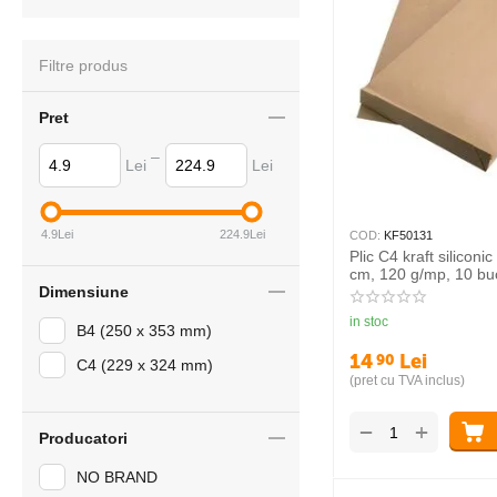
Filtre produs
Pret
–
Lei
Lei
4.9
Lei
224.9
Lei
COD:
KF50131
Plic C4 kraft siliconi
cm, 120 g/mp, 10 bu
Dimensiune
in stoc
B4 (250 x 353 mm)
14
Lei
90
C4 (229 x 324 mm)
(pret cu TVA inclus)
+
−
Producatori
NO BRAND