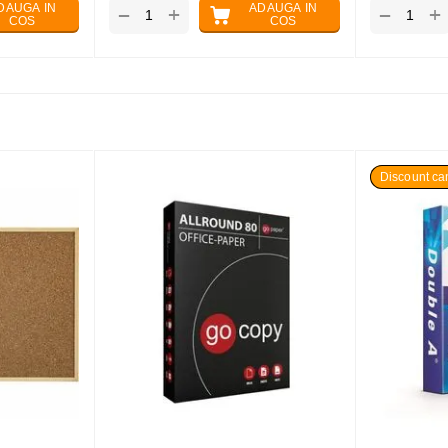
DAUGA IN
ADAUGA IN
+
+
−
−
COS
COS
Discount can