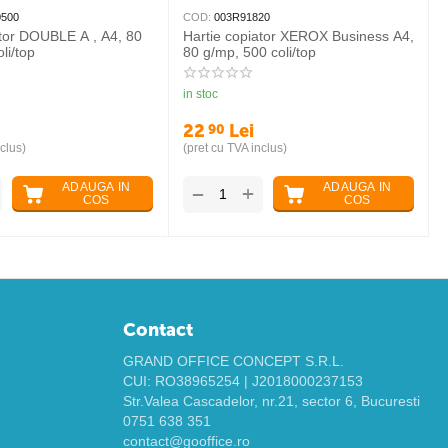
0500
COD:
003R91820
ator DOUBLE A , A4, 80
Hartie copiator XEROX Business A4,
li/top
80 g/mp, 500 coli/top
in stoc
22
Lei
90
clus)
(pret cu TVA inclus)
ADAUGA IN
ADAUGA IN
+
−
COS
COS
Contact
GRAND OFFICE CONCEPT S.R.L.
CUI: RO38965254 | J2018000237153
Str.Valea Cascadelor, nr.21, sector 6, Bucuresti
0751 638 351
contact@gooffice.ro