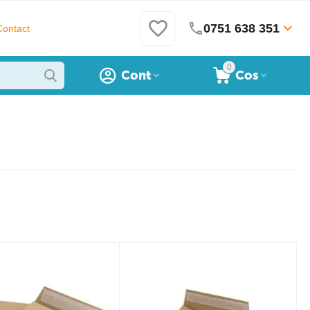
0751 638 351
Contact
0
Cont
Cos