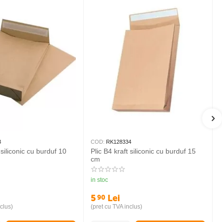
3
COD:
RK128334
 siliconic cu burduf 10
Plic B4 kraft siliconic cu burduf 15
cm
in stoc
5
Lei
90
clus)
(pret cu TVA inclus)