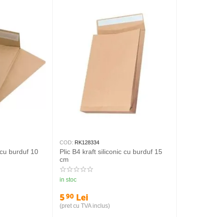
COD:
RK128334
c cu burduf 10
Plic B4 kraft siliconic cu burduf 15
cm
in stoc
5
Lei
90
(pret cu TVA inclus)