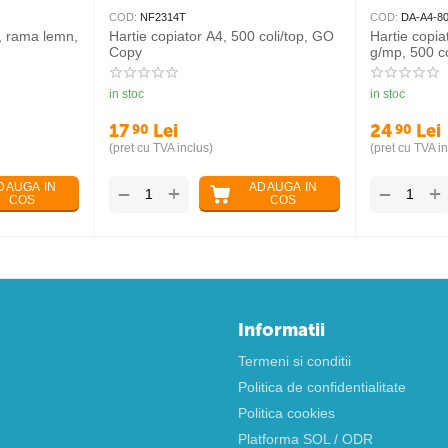
COD:
NF2314T
COD:
DA-A4-8
, rama lemn,
Hartie copiator A4, 500 coli/top, GO
Hartie copi
Copy
g/mp, 500 co
in stoc
in stoc
17
Lei
24
Lei
90
90
(pret cu TVA inclus)
(pret cu TVA in
DAUGA IN
ADAUGA IN
+
+
−
−
COS
COS
Informatii
Termeni si conditii
Politica de confidentialitate
Politica cookies
Platforma SOL / ODR