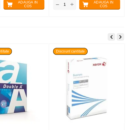
ADAUGA IN
ADAUGA IN
+
−
COS
COS
titate
Discount cantitate