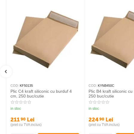
COD:
KF50135
COD:
KYNB450C
Plic C4 kraft siliconic cu burduf 4
Plic B4 kraft siliconic c
cm, 250 buc/cutie
250 buc/cutie
in stoc
in stoc
211
Lei
224
Lei
90
90
(pret cu TVA inclus)
(pret cu TVA inclus)