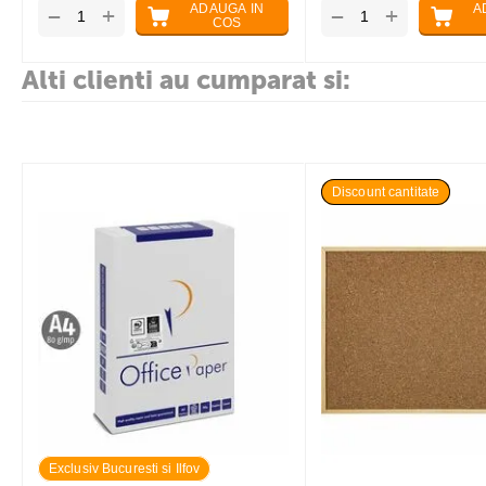
ADAUGA IN
A
+
+
−
−
COS
Alti clienti au cumparat si:
Discount cantitate
Exclusiv Bucuresti si Ilfov