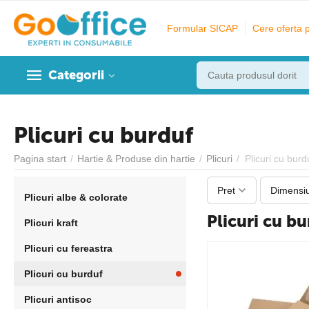
Formular SICAP
Cere oferta 
Categorii
Plicuri cu burduf
Pagina start
/
Hartie & Produse din hartie
/
Plicuri
/
Plicuri cu burd
Pret
Dimensi
Plicuri albe & colorate
Plicuri cu bu
Plicuri kraft
Plicuri cu fereastra
Plicuri cu burduf
Plicuri antisoc