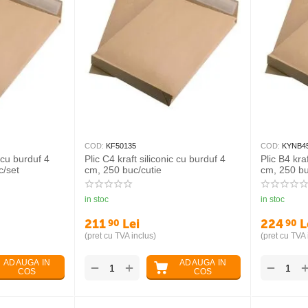
COD:
KF50135
COD:
KYNB4
c cu burduf 4
Plic C4 kraft siliconic cu burduf 4
Plic B4 kra
c/set
cm, 250 buc/cutie
cm, 250 bu
in stoc
in stoc
211
Lei
224
L
90
90
(pret cu TVA inclus)
(pret cu TVA 
ADAUGA IN
ADAUGA IN
+
−
−
COS
COS