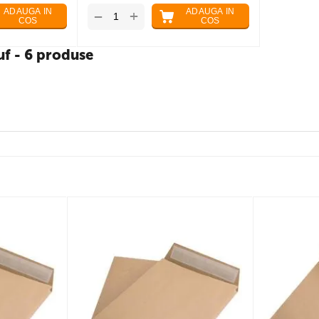
ADAUGA IN
ADAUGA IN
+
−
COS
COS
uf - 6 produse