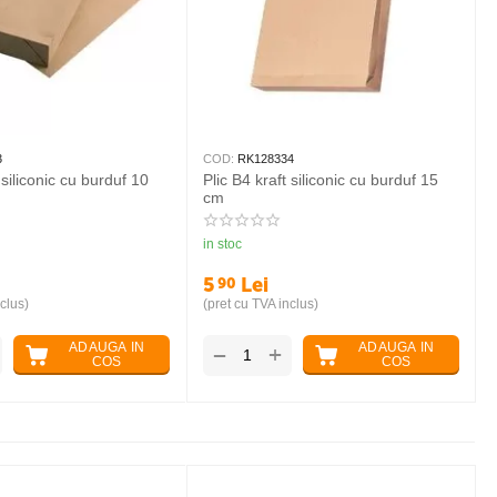
COD:
RK111743
COD:
RK128334
Plic B4 kraft siliconic cu burduf 10
Plic B4 kraft siliconic cu bur
cm
cm
in stoc
in stoc
4
Lei
5
Lei
90
90
(pret cu TVA inclus)
(pret cu TVA inclus)
ADAUGA IN
ADAUG
+
+
−
−
COS
C