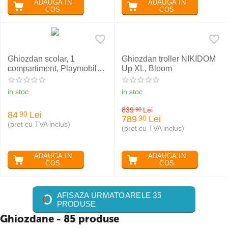
ADAUGA IN
ADAUGA IN
COS
COS
Ghiozdan scolar, 1
Ghiozdan troller NIKIDOM
compartiment, Playmobil
Up XL, Bloom
Politie, ASTRA
in stoc
in stoc
839
Lei
90
84
Lei
90
789
Lei
90
(pret cu TVA inclus)
(pret cu TVA inclus)
ADAUGA IN
ADAUGA IN
COS
COS
AFISAZA URMATOARELE 35
PRODUSE
Ghiozdane - 85 produse