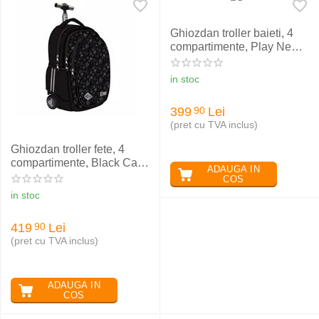
Ghiozdan troller baieti, 4
compartimente, Play New
Level, ST.RIGHT TB01
in stoc
399
Lei
90
(pret cu TVA inclus)
Ghiozdan troller fete, 4
compartimente, Black Cats,
ADAUGA IN
ST.RIGHT TB01
COS
in stoc
419
Lei
90
(pret cu TVA inclus)
ADAUGA IN
COS