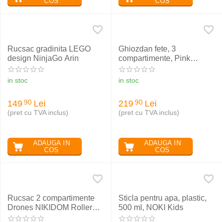
COS
COS
Rucsac gradinita LEGO
Ghiozdan fete, 3
design NinjaGo Arin
compartimente, Pink
Butterflies, ST.RIGHT
BP26
in stoc
in stoc
149
Lei
219
Lei
90
90
(pret cu TVA inclus)
(pret cu TVA inclus)
ADAUGA IN
ADAUGA IN
COS
COS
Rucsac 2 compartimente
Sticla pentru apa, plastic,
Drones NIKIDOM Roller
500 ml, NOKI Kids
Go