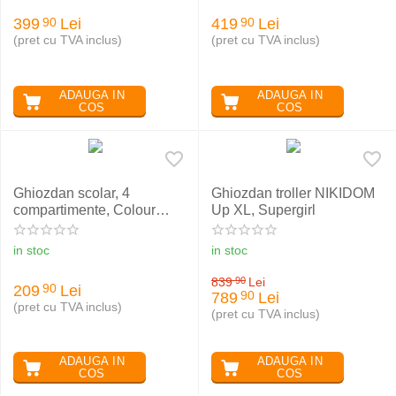
399
Lei
419
Lei
90
90
(pret cu TVA inclus)
(pret cu TVA inclus)
ADAUGA IN
ADAUGA IN
COS
COS
Ghiozdan scolar, 4
Ghiozdan troller NIKIDOM
compartimente, Colour
Up XL, Supergirl
Anime, ST Right BP01
in stoc
in stoc
839
Lei
90
209
Lei
90
789
Lei
90
(pret cu TVA inclus)
(pret cu TVA inclus)
ADAUGA IN
ADAUGA IN
COS
COS