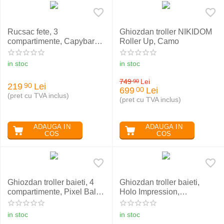
Rucsac fete, 3
Ghiozdan troller NIKIDOM
compartimente, Capybara,
Roller Up, Camo
ST.RIGHT BP26
in stoc
in stoc
749
Lei
90
219
Lei
90
699
Lei
00
(pret cu TVA inclus)
(pret cu TVA inclus)
ADAUGA IN
ADAUGA IN
COS
COS
Ghiozdan troller baieti, 4
Ghiozdan troller baieti,
compartimente, Pixel Balls,
Holo Impression,
ST.RIGHT TB01
ST.RIGHT TB01
in stoc
in stoc