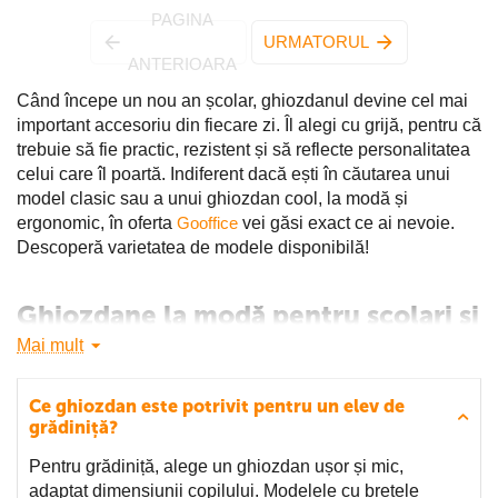
PAGINA
URMATORUL
ANTERIOARA
Când începe un nou an școlar, ghiozdanul devine cel mai
important accesoriu din fiecare zi. Îl alegi cu grijă, pentru că
trebuie să fie practic, rezistent și să reflecte personalitatea
celui care îl poartă. Indiferent dacă ești în căutarea unui
model clasic sau a unui ghiozdan cool, la modă și
ergonomic, în oferta
Gooffice
vei găsi exact ce ai nevoie.
Descoperă varietatea de modele disponibilă!
Ghiozdane la modă pentru școlari și
școlărițe
Mai mult
Ghiozdanele din colecția actuală sunt concepute pentru a
Ce ghiozdan este potrivit pentru un elev de
face față oricărui ritm de zi cu zi - de la orele de curs până
grădiniță?
la activitățile extracurriculare. Cu imprimeuri atractive,
culori vii și materiale de calitate, fiecare model reușește să
Pentru grădiniță, alege un ghiozdan ușor și mic,
combine stilul cu funcționalitatea. Copiii și adolescenții se
adaptat dimensiunii copilului. Modelele cu bretele