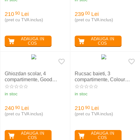
210
Lei
239
Lei
90
00
(pret cu TVA inclus)
(pret cu TVA inclus)
ADAUGA IN
ADAUGA IN
COS
COS
Ghiozdan scolar, 4
Rucsac baieti, 3
compartimente, Good
compartimente, Colour
Vibes, ST Right BP01
Anime, ST.RIGHT BP26
in stoc
in stoc
240
Lei
210
Lei
90
90
(pret cu TVA inclus)
(pret cu TVA inclus)
ADAUGA IN
ADAUGA IN
COS
COS