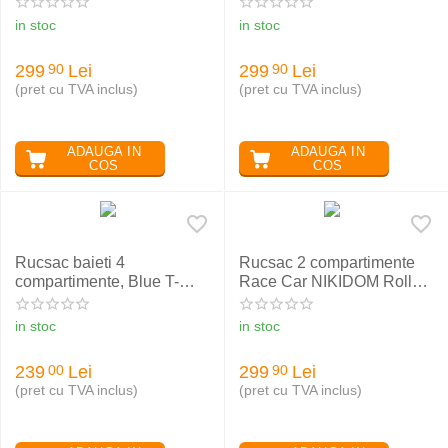
in stoc
in stoc
299
Lei
299
Lei
90
90
(pret cu TVA inclus)
(pret cu TVA inclus)
ADAUGA IN
ADAUGA IN
COS
COS
Rucsac baieti 4
Rucsac 2 compartimente
compartimente, Blue T-
Race Car NIKIDOM Roller
Rex, ST. RIGHT BP04
Go
in stoc
in stoc
239
Lei
299
Lei
00
90
(pret cu TVA inclus)
(pret cu TVA inclus)