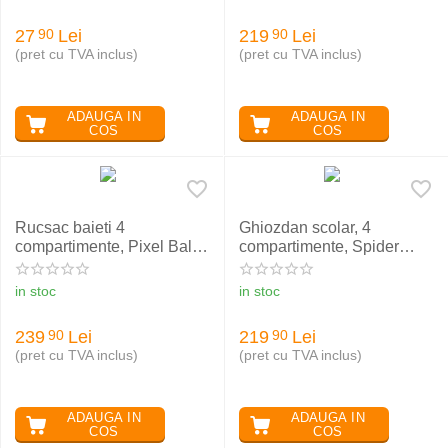
27
Lei
219
Lei
90
90
(pret cu TVA inclus)
(pret cu TVA inclus)
ADAUGA IN
ADAUGA IN
COS
COS
Rucsac baieti 4
Ghiozdan scolar, 4
compartimente, Pixel Balls,
compartimente, Spider
ST. RIGHT BP04
Web, ST Right BP01
in stoc
in stoc
239
Lei
219
Lei
90
90
(pret cu TVA inclus)
(pret cu TVA inclus)
ADAUGA IN
ADAUGA IN
COS
COS