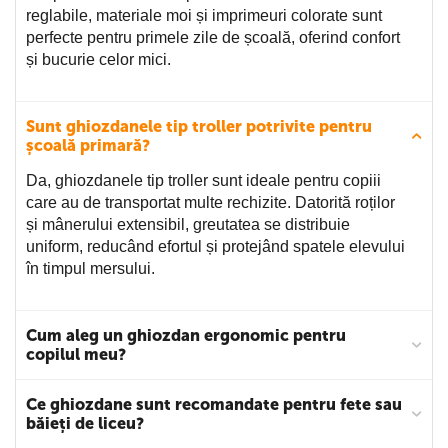
pot bucura de ghiozdane rezistente, ușor de întreținut, care
reglabile, materiale moi și imprimeuri colorate sunt
le oferă confort și libertate de mișcare.
perfecte pentru primele zile de școală, oferind confort
și bucurie celor mici.
Gamă variată de ghiozdane pentru
școală în oferta Gooffice
Sunt ghiozdanele tip troller potrivite pentru
școală primară?
La
Gooffice
te așteaptă o selecție diversificată de
ghiozdane pentru copii, ghiozdane pentru adolescenți, dar
Da, ghiozdanele tip troller sunt ideale pentru copiii
și modele speciale pentru grădiniță. Indiferent de vârstă,
care au de transportat multe rechizite. Datorită roților
gusturi sau preferințe, vei găsi mereu varianta perfectă
și mânerului extensibil, greutatea se distribuie
pentru un început de an plin de energie și entuziasm.
uniform, reducând efortul și protejând spatele elevului
în timpul mersului.
Ghiozdane tip rucsac - confort și stil
pentru elevi
Cum aleg un ghiozdan ergonomic pentru
copilul meu?
Dacă preferi un model clasic, un ghiozdan tip rucsac este
alegerea ideală. Este ușor, încăpător și are bretele
reglabile pentru a se adapta perfect spatelui. Modelele
Ce ghiozdane sunt recomandate pentru fete sau
băieți de liceu?
ASTRA
sunt un exemplu excelent de combinație între
funcționalitate și design atractiv, având imprimeuri