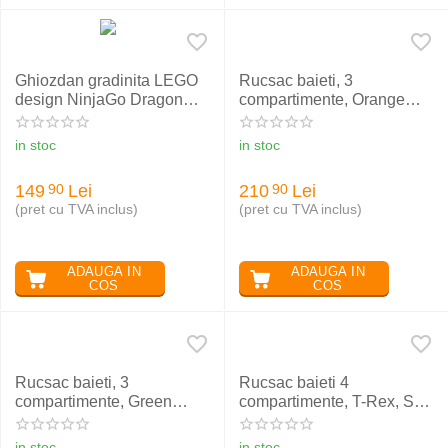
Ghiozdan gradinita LEGO
Rucsac baieti, 3
design NinjaGo Dragon
compartimente, Orange
power
Pad, ST.RIGHT BP26
in stoc
in stoc
149
Lei
210
Lei
90
90
(pret cu TVA inclus)
(pret cu TVA inclus)
ADAUGA IN
ADAUGA IN
COS
COS
Rucsac baieti, 3
Rucsac baieti 4
compartimente, Green
compartimente, T-Rex, ST.
Power, ST.RIGHT BP26
RIGHT BP04
in stoc
in stoc