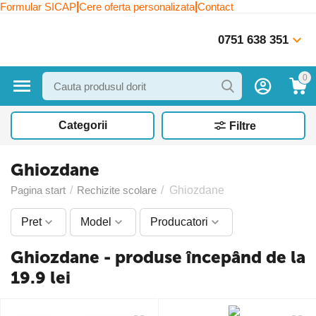
|
|
Formular SICAP
Cere oferta personalizata
Contact
0751 638 351
0
Categorii
Filtre
Ghiozdane
Pagina start
/
Rechizite scolare
/
Ghiozdane
Pret
Model
Producatori
Ghiozdane - produse începând de la
19.9 lei