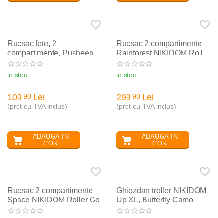
Rucsac fete, 2
Rucsac 2 compartimente
compartimente, Pusheen
Rainforest NIKIDOM Roller
mint Majewski
Go
in stoc
in stoc
109
Lei
299
Lei
90
90
(pret cu TVA inclus)
(pret cu TVA inclus)
ADAUGA IN
ADAUGA IN
COS
COS
Rucsac 2 compartimente
Ghiozdan troller NIKIDOM
Space NIKIDOM Roller Go
Up XL, Butterfly Camo