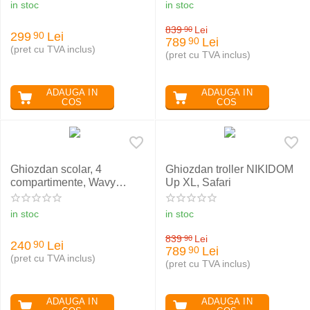
in stoc
in stoc
839
Lei
90
299
Lei
90
789
Lei
90
(pret cu TVA inclus)
(pret cu TVA inclus)
ADAUGA IN
ADAUGA IN
COS
COS
Ghiozdan scolar, 4
Ghiozdan troller NIKIDOM
compartimente, Wavy
Up XL, Safari
Chessboard, ST Right
BP01
in stoc
in stoc
839
Lei
90
240
Lei
90
789
Lei
90
(pret cu TVA inclus)
(pret cu TVA inclus)
ADAUGA IN
ADAUGA IN