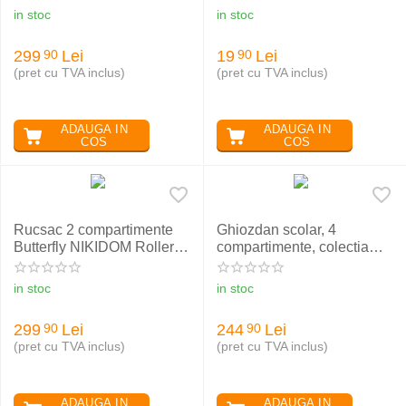
in stoc
in stoc
299
Lei
19
Lei
90
90
(pret cu TVA inclus)
(pret cu TVA inclus)
ADAUGA IN
ADAUGA IN
COS
COS
Rucsac 2 compartimente
Ghiozdan scolar, 4
Butterfly NIKIDOM Roller
compartimente, colectia
Go
Holo Unicorn, Majewski
BP01
in stoc
in stoc
299
Lei
244
Lei
90
90
(pret cu TVA inclus)
(pret cu TVA inclus)
ADAUGA IN
ADAUGA IN