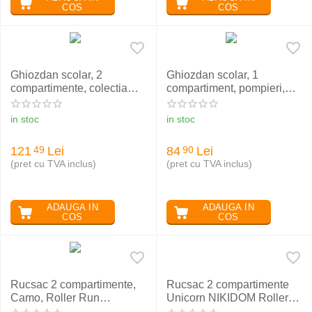
COS
COS
Ghiozdan scolar, 2
Ghiozdan scolar, 1
compartimente, colectia
compartiment, pompieri,
Silver Cats, BP70 ST Right
ASTRA
in stoc
in stoc
121
Lei
84
Lei
49
90
(pret cu TVA inclus)
(pret cu TVA inclus)
ADAUGA IN
ADAUGA IN
COS
COS
Rucsac 2 compartimente,
Rucsac 2 compartimente
Camo, Roller Run
Unicorn NIKIDOM Roller
NIKIDOM
Go