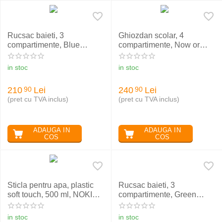
Rucsac baieti, 3
Ghiozdan scolar, 4
compartimente, Blue
compartimente, Now or
Gamer, ST.RIGHT BP26
Never, ST Right BP01
in stoc
in stoc
210
Lei
240
Lei
90
90
(pret cu TVA inclus)
(pret cu TVA inclus)
ADAUGA IN
ADAUGA IN
COS
COS
Sticla pentru apa, plastic
Rucsac baieti, 3
soft touch, 500 ml, NOKI
compartimente, Green
Kids
Game, ST.RIGHT BP26
in stoc
in stoc