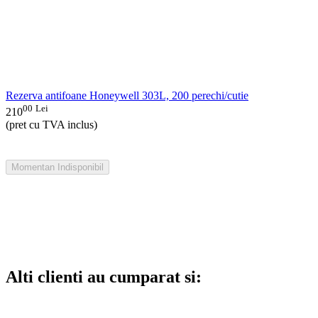
Rezerva antifoane Honeywell 303L, 200 perechi/cutie
00
Lei
210
(pret cu TVA inclus)
Momentan Indisponibil
Alti clienti au cumparat si: