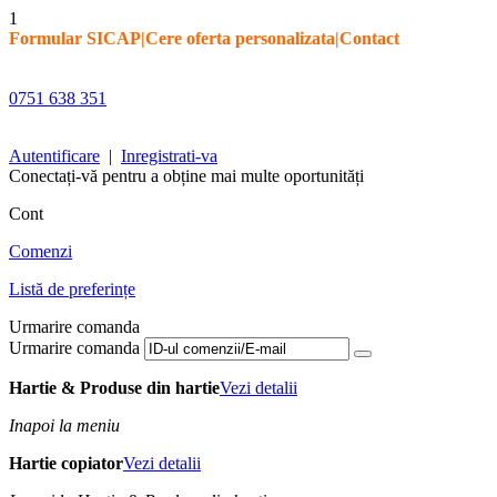
1
Formular SICAP
|
Cere oferta personalizata
|
Contact
0751 638 351
Autentificare
|
Inregistrati-va
Conectați-vă pentru a obține mai multe oportunități
Cont
Comenzi
Listă de preferințe
Urmarire comanda
Urmarire comanda
Hartie & Produse din hartie
Vezi detalii
Inapoi la meniu
Hartie copiator
Vezi detalii