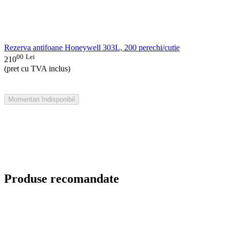
Rezerva antifoane Honeywell 303L, 200 perechi/cutie
00
Lei
210
(pret cu TVA inclus)
Momentan Indisponibil
Produse recomandate