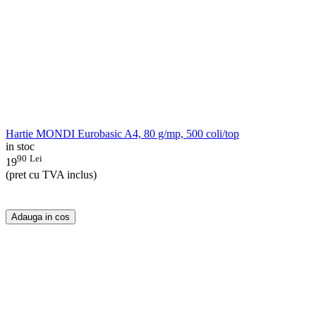
Hartie MONDI Eurobasic A4, 80 g/mp, 500 coli/top
in stoc
90
Lei
19
(pret cu TVA inclus)
Adauga in cos