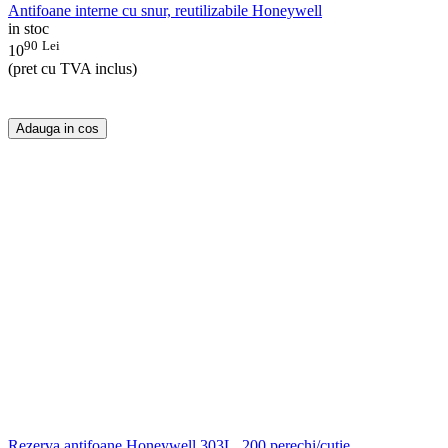
Antifoane interne cu snur, reutilizabile Honeywell
in stoc
90
Lei
10
(pret cu TVA inclus)
Adauga in cos
Rezerva antifoane Honeywell 303L, 200 perechi/cutie