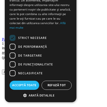
traficul. De asemenea, împărtășim
informații despre utilizarea site-ului nostru
cu partenerii noștri de publicitate și analiză,
care le pot combina cu alte informații pe
care le-ați furnizat sau pe care le-au
colectat din utilizarea serviciilor lor.
Află
mai multe
STRICT NECESARE
Panou pluta 90x120 cm, rama lemn, NOKI
1
DE PERFORMANȚĂ
in stoc
90
Lei
89
DE TARGETARE
(pret cu TVA inclus)
DE FUNCŢIONALITATE
Adauga in cos
NECLASIFICATE
ACCEPTĂ TOATE
REFUZĂ TOT
ARATĂ DETALIILE