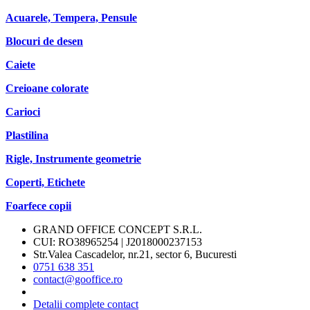
Acuarele, Tempera, Pensule
Blocuri de desen
Caiete
Creioane colorate
Carioci
Plastilina
Rigle, Instrumente geometrie
Coperti, Etichete
Foarfece copii
GRAND OFFICE CONCEPT S.R.L.
CUI: RO38965254 | J2018000237153
Str.Valea Cascadelor, nr.21, sector 6, Bucuresti
0751 638 351
contact@gooffice.ro
Detalii complete contact