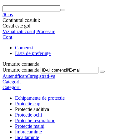
0
Cos
Continutul cosului:
Cosul este gol
Vizualizati cosul
Procesare
Cont
Comenzi
Listă de preferințe
Urmarire comanda
Urmarire comanda
Autentificare
Inregistrati-va
Categorii
Categorii
Echipamente de protectie
Protectie cap
Protectie auditiva
Protectie ochi
Protectie respiratorie
Protectie maini
Imbracaminte
Incaltaminte