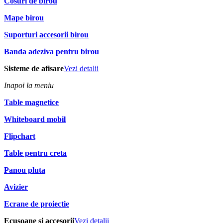
Cosuri de birou
Mape birou
Suporturi accesorii birou
Banda adeziva pentru birou
Sisteme de afisare
Vezi detalii
Inapoi la meniu
Table magnetice
Whiteboard mobil
Flipchart
Table pentru creta
Panou pluta
Avizier
Ecrane de proiectie
Ecusoane si accesorii
Vezi detalii