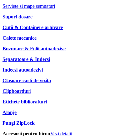
Serviete si mape semnaturi
Suport dosare
Cutii & Containere arhivare
Caiete mecanice
Buzunare & Folii autoadezive
Separatoare & Indecsi
Indecsi autoadezivi
Clasoare carti de vizita
Clipboarduri
Etichete bibliorafturi
Alonje
Pungi ZipLock
Accesorii pentru birou
Vezi detalii