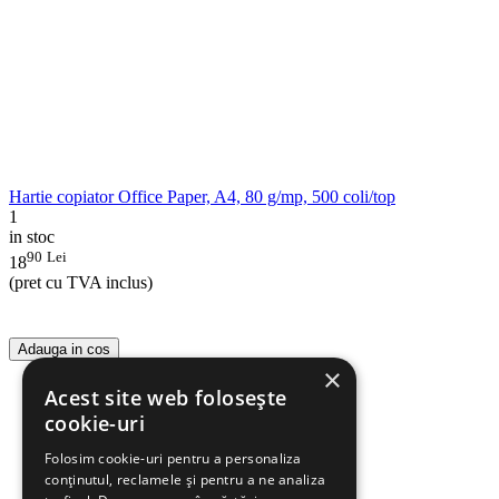
Hartie copiator Office Paper, A4, 80 g/mp, 500 coli/top
1
in stoc
90
Lei
18
(pret cu TVA inclus)
Adauga in cos
×
Acest site web folosește
cookie-uri
Folosim cookie-uri pentru a personaliza
conținutul, reclamele și pentru a ne analiza