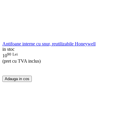
Antifoane interne cu snur, reutilizabile Honeywell
in stoc
90
Lei
10
(pret cu TVA inclus)
Adauga in cos