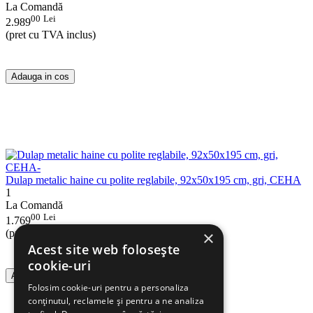
La Comandă
00
Lei
2.989
(pret cu TVA inclus)
Adauga in cos
Dulap metalic haine cu polite reglabile, 92x50x195 cm, gri, CEHA
1
La Comandă
00
Lei
1.769
×
(pret cu TVA inclus)
Acest site web folosește
cookie-uri
Adauga in cos
Folosim cookie-uri pentru a personaliza
conținutul, reclamele și pentru a ne analiza