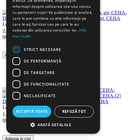
traficul. De asemenea, împărtășim
informații despre utilizarea site-ului nostru
cu partenerii noștri de publicitate și analiză,
Dulap metalic cu usi culisante, 120x42x120 cm, gri, CEHA
care le pot combina cu alte informații pe
La Comandă
care le-ați furnizat sau pe care le-au
00
Lei
colectat din utilizarea serviciilor lor.
Află
2.290
mai multe
(pret cu TVA inclus)
STRICT NECESARE
Adauga in cos
DE PERFORMANȚĂ
DE TARGETARE
DE FUNCŢIONALITATE
NECLASIFICATE
Dulap metalic cu usi pliabile, 120x42x100 cm CEHA
La Comandă
ACCEPTĂ TOATE
REFUZĂ TOT
00
Lei
1.699
(pret cu TVA inclus)
ARATĂ DETALIILE
Adauga in cos