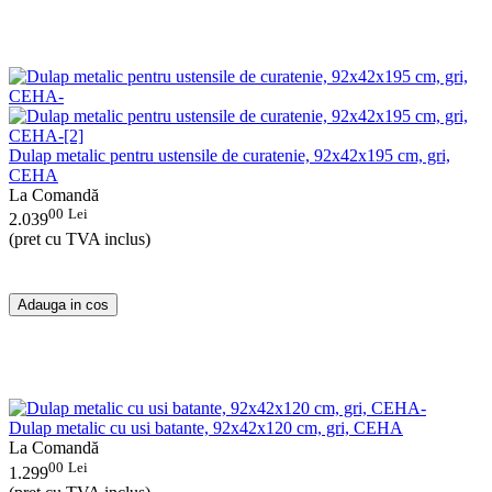
Dulap metalic pentru ustensile de curatenie, 92x42x195 cm, gri,
CEHA
La Comandă
00
Lei
2.039
(pret cu TVA inclus)
Adauga in cos
Dulap metalic cu usi batante, 92x42x120 cm, gri, CEHA
La Comandă
00
Lei
1.299