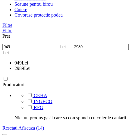
Scaune pentru birou
Cuiere
Covorase protectie podea
Filtre
Filtre
Pret
Lei
–
Lei
949
Lei
2989
Lei
Producatori
CEHA
INGECO
RFG
Nici un produs gasit care sa corespunda cu criterile cautarii
Resetati
Afiseaza (14)