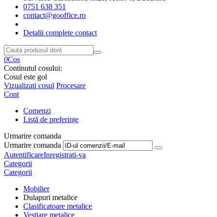
0751 638 351
contact@gooffice.ro
Detalii complete contact
0
Cos
Continutul cosului:
Cosul este gol
Vizualizati cosul
Procesare
Cont
Comenzi
Listă de preferințe
Urmarire comanda
Urmarire comanda
Autentificare
Inregistrati-va
Categorii
Categorii
Mobilier
Dulapuri metalice
Clasificatoare metalice
Vestiare metalice