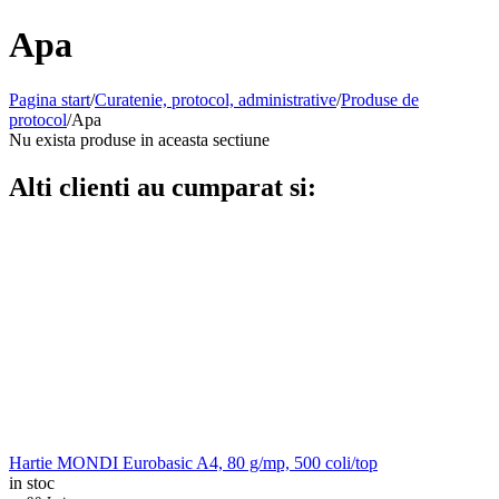
Apa
Pagina start
/
Curatenie, protocol, administrative
/
Produse de
protocol
/
Apa
Nu exista produse in aceasta sectiune
Alti clienti au cumparat si:
Hartie MONDI Eurobasic A4, 80 g/mp, 500 coli/top
in stoc