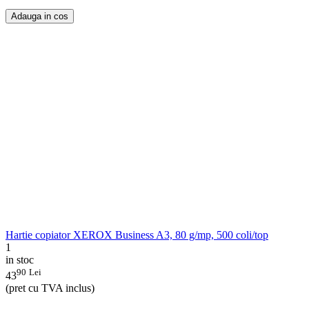
Adauga in cos
Hartie copiator XEROX Business A3, 80 g/mp, 500 coli/top
1
in stoc
90
Lei
43
(pret cu TVA inclus)