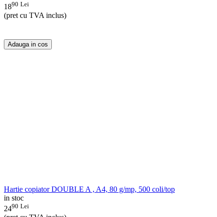
90
Lei
18
(pret cu TVA inclus)
Adauga in cos
Hartie copiator DOUBLE A , A4, 80 g/mp, 500 coli/top
in stoc
90
Lei
24