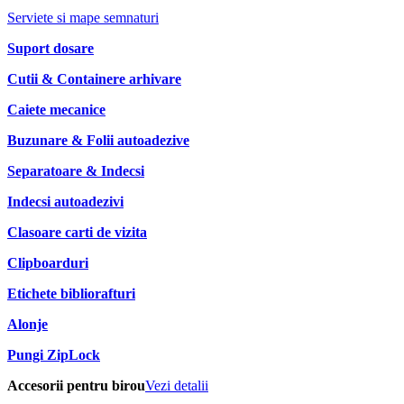
Serviete si mape semnaturi
Suport dosare
Cutii & Containere arhivare
Caiete mecanice
Buzunare & Folii autoadezive
Separatoare & Indecsi
Indecsi autoadezivi
Clasoare carti de vizita
Clipboarduri
Etichete bibliorafturi
Alonje
Pungi ZipLock
Accesorii pentru birou
Vezi detalii