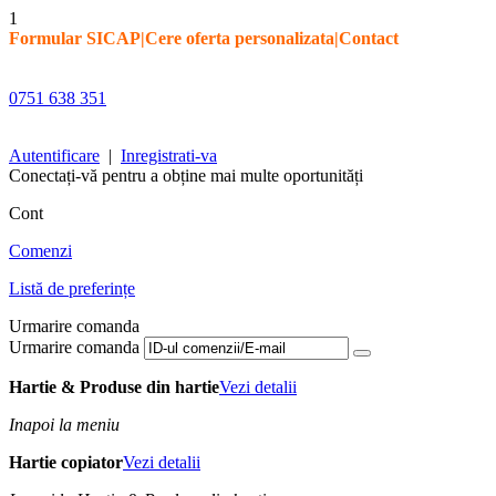
1
Formular SICAP
|
Cere oferta personalizata
|
Contact
0751 638 351
Autentificare
|
Inregistrati-va
Conectați-vă pentru a obține mai multe oportunități
Cont
Comenzi
Listă de preferințe
Urmarire comanda
Urmarire comanda
Hartie & Produse din hartie
Vezi detalii
Inapoi la meniu
Hartie copiator
Vezi detalii