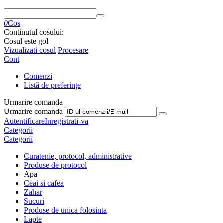
0
Cos
Continutul cosului:
Cosul este gol
Vizualizati cosul
Procesare
Cont
Comenzi
Listă de preferințe
Urmarire comanda
Urmarire comanda
Autentificare
Inregistrati-va
Categorii
Categorii
Curatenie, protocol, administrative
Produse de protocol
Apa
Ceai si cafea
Zahar
Sucuri
Produse de unica folosinta
Lapte