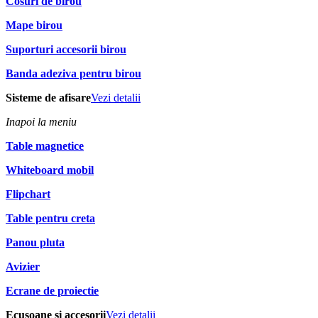
Cosuri de birou
Mape birou
Suporturi accesorii birou
Banda adeziva pentru birou
Sisteme de afisare
Vezi detalii
Inapoi la meniu
Table magnetice
Whiteboard mobil
Flipchart
Table pentru creta
Panou pluta
Avizier
Ecrane de proiectie
Ecusoane si accesorii
Vezi detalii