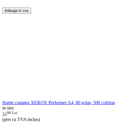
Adauga in cos
Hartie copiator XEROX Performer A4, 80 g/mp, 500 coli/top
in stoc
90
Lei
21
(pret cu TVA inclus)