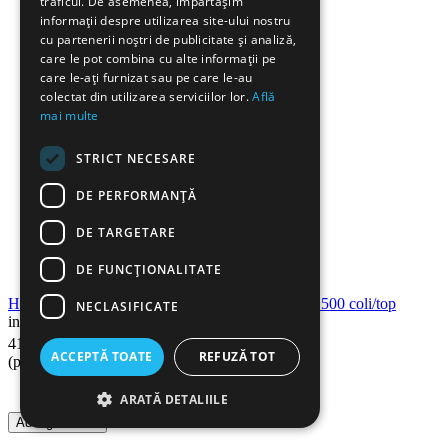
traficul. De asemenea, împărtășim
informații despre utilizarea site-ului nostru
cu partenerii noștri de publicitate și analiză,
care le pot combina cu alte informații pe
care le-ați furnizat sau pe care le-au
colectat din utilizarea serviciilor lor.
Află
mai multe
STRICT NECESARE
DE PERFORMANȚĂ
DE TARGETARE
DE FUNCŢIONALITATE
Hartie copiator XEROX Performer A3, 80 g/mp, 500 coli/top
NECLASIFICATE
in stoc
90
Lei
41
ACCEPTĂ TOATE
REFUZĂ TOT
(pret cu TVA inclus)
ARATĂ DETALIILE
Adauga in cos