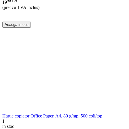
90
Lei
19
(pret cu TVA inclus)
Adauga in cos
Hartie copiator Office Paper, A4, 80 g/mp, 500 coli/top
1
in stoc