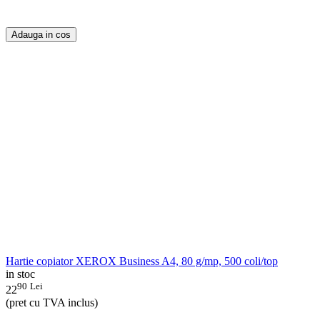
Adauga in cos
Hartie copiator XEROX Business A4, 80 g/mp, 500 coli/top
in stoc
90
Lei
22
(pret cu TVA inclus)