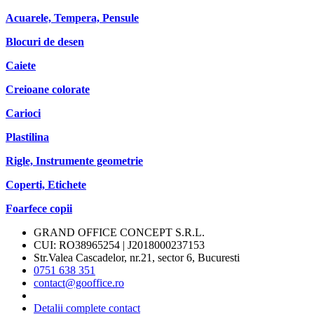
Acuarele, Tempera, Pensule
Blocuri de desen
Caiete
Creioane colorate
Carioci
Plastilina
Rigle, Instrumente geometrie
Coperti, Etichete
Foarfece copii
GRAND OFFICE CONCEPT S.R.L.
CUI: RO38965254 | J2018000237153
Str.Valea Cascadelor, nr.21, sector 6, Bucuresti
0751 638 351
contact@gooffice.ro
Detalii complete contact