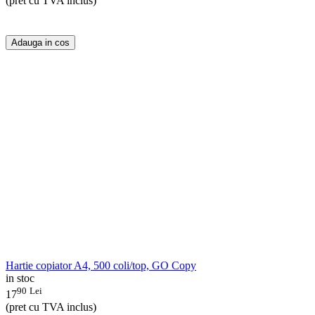
(pret cu TVA inclus)
Adauga in cos
Hartie copiator A4, 500 coli/top, GO Copy
in stoc
90
Lei
17
(pret cu TVA inclus)