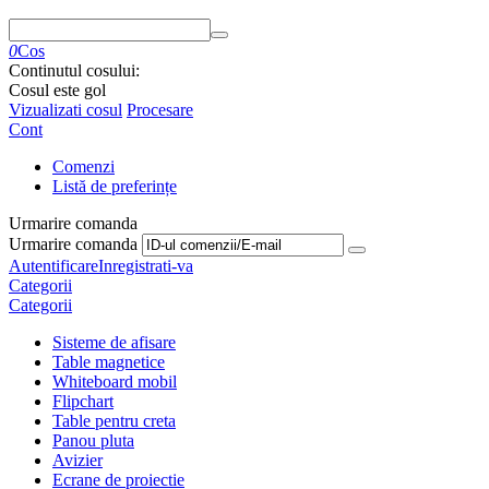
0
Cos
Continutul cosului:
Cosul este gol
Vizualizati cosul
Procesare
Cont
Comenzi
Listă de preferințe
Urmarire comanda
Urmarire comanda
Autentificare
Inregistrati-va
Categorii
Categorii
Sisteme de afisare
Table magnetice
Whiteboard mobil
Flipchart
Table pentru creta
Panou pluta
Avizier
Ecrane de proiectie