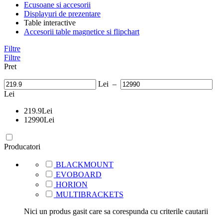
Ecusoane si accesorii
Displayuri de prezentare
Table interactive
Accesorii table magnetice si flipchart
Filtre
Filtre
Pret
Lei
–
Lei
219.9
Lei
12990
Lei
Producatori
BLACKMOUNT
EVOBOARD
HORION
MULTIBRACKETS
Nici un produs gasit care sa corespunda cu criterile cautarii