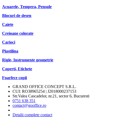
Acuarele, Tempera, Pensule
Blocuri de desen
Caiete
Creioane colorate
Carioci
Plastilina
Rigle, Instrumente geometrie
Coperti, Etichete
Foarfece copii
GRAND OFFICE CONCEPT S.R.L.
CUI: RO38965254 | J2018000237153
Str.Valea Cascadelor, nr.21, sector 6, Bucuresti
0751 638 351
contact@gooffice.ro
Detalii complete contact