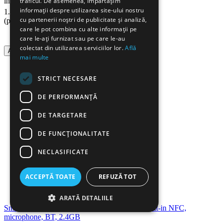
traficul. De asemenea, împărtășim
in stoc
00
Lei
informații despre utilizarea site-ului nostru
1.339
cu partenerii noștri de publicitate și analiză,
(pret cu TVA inclus)
care le pot combina cu alte informații pe
care le-ați furnizat sau pe care le-au
colectat din utilizarea serviciilor lor.
Află
Adauga in cos
mai multe
STRICT NECESARE
DE PERFORMANȚĂ
DE TARGETARE
DE FUNCŢIONALITATE
NECLASIFICATE
ACCEPTĂ TOATE
REFUZĂ TOT
ARATĂ DETALIILE
Smart pen pentru ecran interactiv HORION, Buit-in NFC,
microphone, BT, 2.4GB