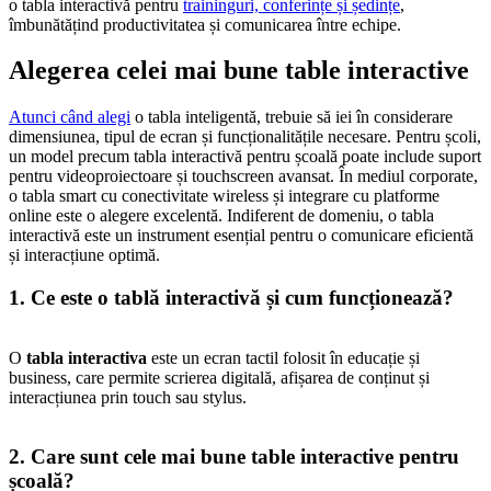
o tabla interactivă pentru
traininguri, conferințe și ședințe
,
îmbunătățind productivitatea și comunicarea între echipe.
Alegerea celei mai bune table interactive
Atunci când alegi
o tabla inteligentă, trebuie să iei în considerare
dimensiunea, tipul de ecran și funcționalitățile necesare. Pentru școli,
un model precum tabla interactivă pentru școală poate include suport
pentru videoproiectoare și touchscreen avansat. În mediul corporate,
o tabla smart cu conectivitate wireless și integrare cu platforme
online este o alegere excelentă. Indiferent de domeniu, o tabla
interactivă este un instrument esențial pentru o comunicare eficientă
și interacțiune optimă.
1. Ce este o tablă interactivă și cum funcționează?
O
tabla interactiva
este un ecran tactil folosit în educație și
business, care permite scrierea digitală, afișarea de conținut și
interacțiunea prin touch sau stylus.
2. Care sunt cele mai bune table interactive pentru
școală?