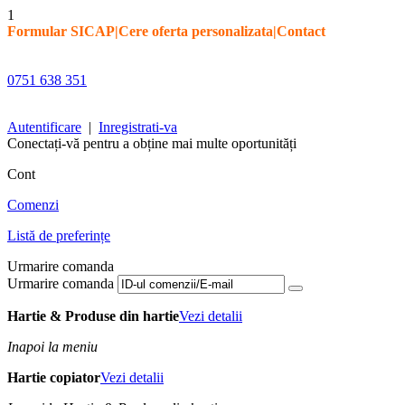
1
Formular SICAP
|
Cere oferta personalizata
|
Contact
0751 638 351
Autentificare
|
Inregistrati-va
Conectați-vă pentru a obține mai multe oportunități
Cont
Comenzi
Listă de preferințe
Urmarire comanda
Urmarire comanda
Hartie & Produse din hartie
Vezi detalii
Inapoi la meniu
Hartie copiator
Vezi detalii