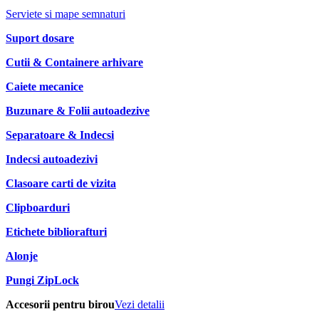
Serviete si mape semnaturi
Suport dosare
Cutii & Containere arhivare
Caiete mecanice
Buzunare & Folii autoadezive
Separatoare & Indecsi
Indecsi autoadezivi
Clasoare carti de vizita
Clipboarduri
Etichete bibliorafturi
Alonje
Pungi ZipLock
Accesorii pentru birou
Vezi detalii