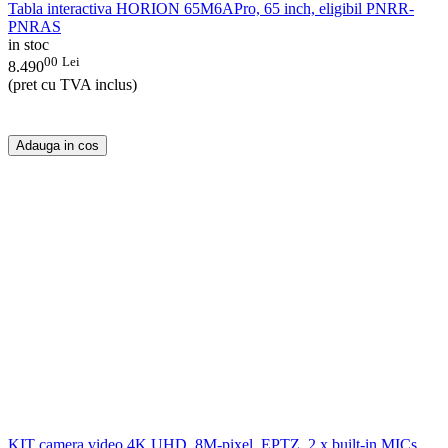
Tabla interactiva HORION 65M6APro, 65 inch, eligibil PNRR-
PNRAS
in stoc
00
Lei
8.490
(pret cu TVA inclus)
Adauga in cos
KIT camera video 4K UHD, 8M-pixel, EPTZ, 2 x built-in MICs,