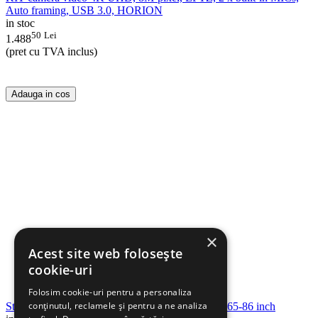
Auto framing, USB 3.0, HORION
in stoc
50
Lei
1.488
(pret cu TVA inclus)
Adauga in cos
×
Acest site web folosește
cookie-uri
Folosim cookie-uri pentru a personaliza
conținutul, reclamele și pentru a ne analiza
Stand pentru ecran interactiv HORION M5APro 65-86 inch