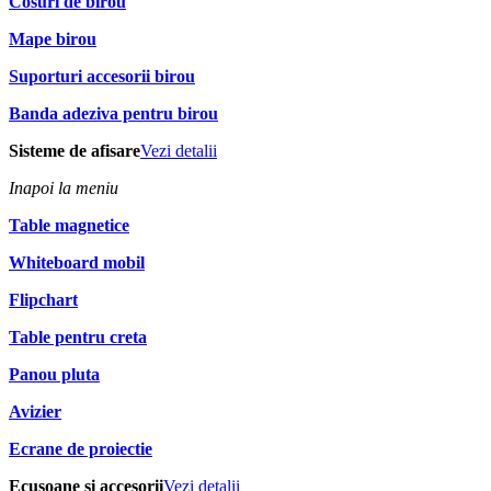
Cosuri de birou
Mape birou
Suporturi accesorii birou
Banda adeziva pentru birou
Sisteme de afisare
Vezi detalii
Inapoi la meniu
Table magnetice
Whiteboard mobil
Flipchart
Table pentru creta
Panou pluta
Avizier
Ecrane de proiectie
Ecusoane si accesorii
Vezi detalii