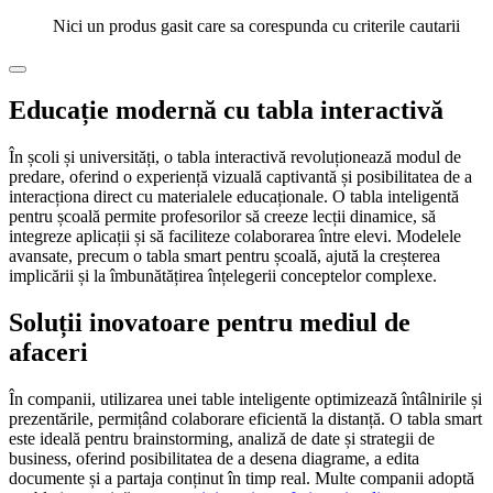
Nici un produs gasit care sa corespunda cu criterile cautarii
Educație modernă cu tabla interactivă
În școli și universități, o tabla interactivă revoluționează modul de
predare, oferind o experiență vizuală captivantă și posibilitatea de a
interacționa direct cu materialele educaționale. O tabla inteligentă
pentru școală permite profesorilor să creeze lecții dinamice, să
integreze aplicații și să faciliteze colaborarea între elevi. Modelele
avansate, precum o tabla smart pentru școală, ajută la creșterea
implicării și la îmbunătățirea înțelegerii conceptelor complexe.
Soluții inovatoare pentru mediul de
afaceri
În companii, utilizarea unei table inteligente optimizează întâlnirile și
prezentările, permițând colaborare eficientă la distanță. O tabla smart
este ideală pentru brainstorming, analiză de date și strategii de
business, oferind posibilitatea de a desena diagrame, a edita
documente și a partaja conținut în timp real. Multe companii adoptă