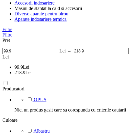
Accesorii indosariere
Masini de stantat la cald si accesorii
Diverse aparate pentru birou
Aparate indosariere termica
Filtre
Filtre
Pret
Lei
–
Lei
99.9
Lei
218.9
Lei
Producatori
OPUS
Nici un produs gasit care sa corespunda cu criterile cautarii
Culoare
Albastru