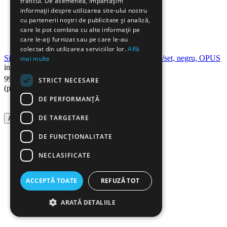
traficul. De asemenea, împărtășim
informații despre utilizarea site-ului nostru
cu partenerii noștri de publicitate și analiză,
care le pot combina cu alte informații pe
care le-ați furnizat sau pe care le-au
colectat din utilizarea serviciilor lor.
Află
Sina metalica structura panzata, A4, 5mm, 10 buc/set, negru, OPUS
mai multe
in stoc
90
Lei
99
STRICT NECESARE
(pret cu TVA inclus)
DE PERFORMANȚĂ
DE TARGETARE
Adauga in cos
DE FUNCŢIONALITATE
NECLASIFICATE
ACCEPTĂ TOATE
REFUZĂ TOT
ARATĂ DETALIILE