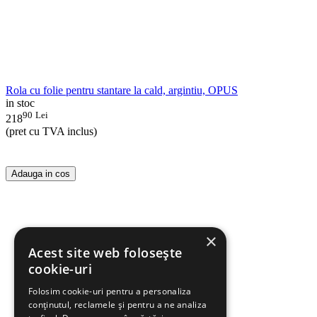
Rola cu folie pentru stantare la cald, argintiu, OPUS
in stoc
90
Lei
218
(pret cu TVA inclus)
Adauga in cos
×
Acest site web folosește
cookie-uri
Folosim cookie-uri pentru a personaliza
conținutul, reclamele și pentru a ne analiza