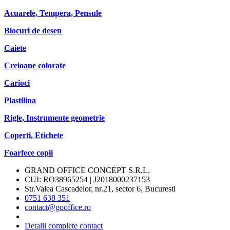
Acuarele, Tempera, Pensule
Blocuri de desen
Caiete
Creioane colorate
Carioci
Plastilina
Rigle, Instrumente geometrie
Coperti, Etichete
Foarfece copii
GRAND OFFICE CONCEPT S.R.L.
CUI: RO38965254 | J2018000237153
Str.Valea Cascadelor, nr.21, sector 6, Bucuresti
0751 638 351
contact@gooffice.ro
Detalii complete contact