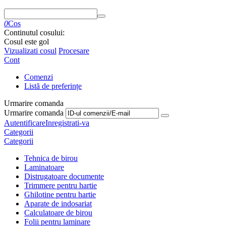
0
Cos
Continutul cosului:
Cosul este gol
Vizualizati cosul
Procesare
Cont
Comenzi
Listă de preferințe
Urmarire comanda
Urmarire comanda
Autentificare
Inregistrati-va
Categorii
Categorii
Tehnica de birou
Laminatoare
Distrugatoare documente
Trimmere pentru hartie
Ghilotine pentru hartie
Aparate de indosariat
Calculatoare de birou
Folii pentru laminare