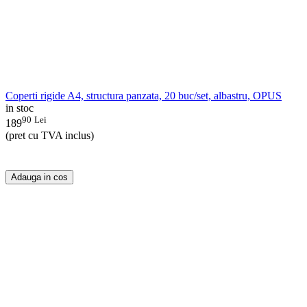
Coperti rigide A4, structura panzata, 20 buc/set, albastru, OPUS
in stoc
90
Lei
189
(pret cu TVA inclus)
Adauga in cos