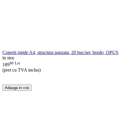
Coperti rigide A4, structura panzata, 20 buc/set, bordo, OPUS
in stoc
90
Lei
189
(pret cu TVA inclus)
Adauga in cos