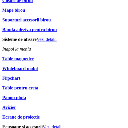
Cosuri de birou
Mape birou
Suporturi accesorii birou
Banda adeziva pentru birou
Sisteme de afisare
Vezi detalii
Inapoi la meniu
Table magnetice
Whiteboard mobil
Flipchart
Table pentru creta
Panou pluta
Avizier
Ecrane de proiectie
Ecusoane si accesorii
Vezi detalii