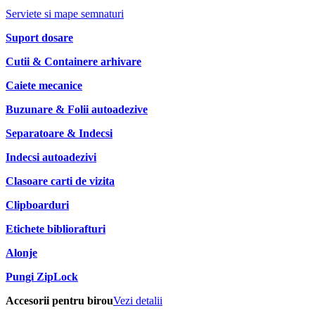
Serviete si mape semnaturi
Suport dosare
Cutii & Containere arhivare
Caiete mecanice
Buzunare & Folii autoadezive
Separatoare & Indecsi
Indecsi autoadezivi
Clasoare carti de vizita
Clipboarduri
Etichete bibliorafturi
Alonje
Pungi ZipLock
Accesorii pentru birou
Vezi detalii