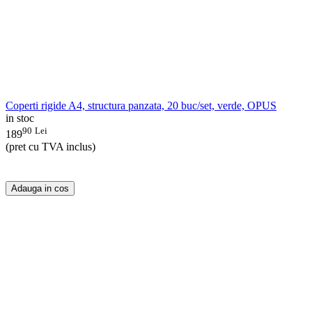
Coperti rigide A4, structura panzata, 20 buc/set, verde, OPUS
in stoc
90
Lei
189
(pret cu TVA inclus)
Adauga in cos