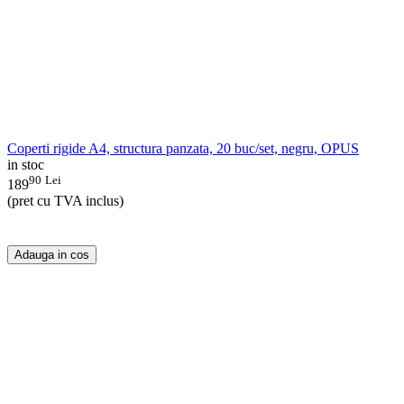
Coperti rigide A4, structura panzata, 20 buc/set, negru, OPUS
in stoc
90
Lei
189
(pret cu TVA inclus)
Adauga in cos