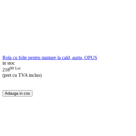
Rola cu folie pentru stantare la cald, auriu, OPUS
in stoc
90
Lei
218
(pret cu TVA inclus)
Adauga in cos