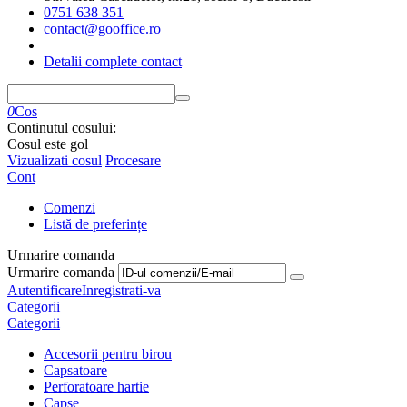
0751 638 351
contact@gooffice.ro
Detalii complete contact
0
Cos
Continutul cosului:
Cosul este gol
Vizualizati cosul
Procesare
Cont
Comenzi
Listă de preferințe
Urmarire comanda
Urmarire comanda
Autentificare
Inregistrati-va
Categorii
Categorii
Accesorii pentru birou
Capsatoare
Perforatoare hartie
Capse