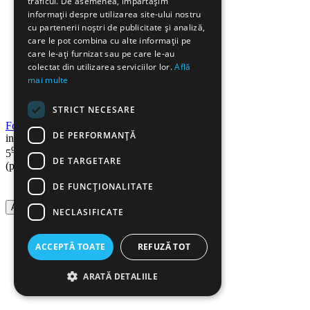
traficul. De asemenea, împărtășim
informații despre utilizarea site-ului nostru
cu partenerii noștri de publicitate și analiză,
care le pot combina cu alte informații pe
care le-ați furnizat sau pe care le-au
colectat din utilizarea serviciilor lor.
Află
mai multe
STRICT NECESARE
Foarfeca ergonomica, 21 cm, Soft Grip
DE PERFORMANȚĂ
in stoc
90
Lei
5
DE TARGETARE
(pret cu TVA inclus)
DE FUNCŢIONALITATE
Adauga in cos
NECLASIFICATE
ACCEPTĂ TOATE
REFUZĂ TOT
ARATĂ DETALIILE