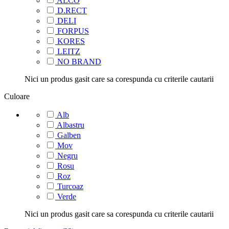
ALCO
D.RECT
DELI
FORPUS
KORES
LEITZ
NO BRAND
Nici un produs gasit care sa corespunda cu criterile cautarii
Culoare
Alb
Albastru
Galben
Mov
Negru
Rosu
Roz
Turcoaz
Verde
Nici un produs gasit care sa corespunda cu criterile cautarii