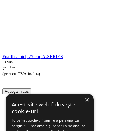
Foarfeca otel, 25 cm, A-SERIES
in stoc
90
Lei
7
(pret cu TVA inclus)
Adauga in cos
×
Acest site web folosește
cookie-uri
Folosim cookie-uri pentru a personaliza
conținutul, reclamele și pentru a ne analiza