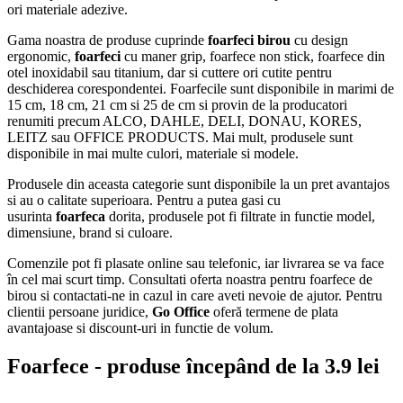
ori materiale adezive.
Gama noastra de produse cuprinde
foarfeci birou
cu design
ergonomic,
foarfeci
cu maner grip, foarfece non stick, foarfece din
otel inoxidabil sau titanium, dar si cuttere ori cutite pentru
deschiderea corespondentei. Foarfecile sunt disponibile in marimi de
15 cm, 18 cm, 21 cm si 25 de cm si provin de la producatori
renumiti precum ALCO, DAHLE, DELI, DONAU, KORES,
LEITZ sau OFFICE PRODUCTS. Mai mult, produsele sunt
disponibile in mai multe culori, materiale si modele.
Produsele din aceasta categorie sunt disponibile la un pret avantajos
si au o calitate superioara. Pentru a putea gasi cu
usurinta
foarfeca
dorita, produsele pot fi filtrate in functie model,
dimensiune, brand si culoare.
Comenzile pot fi plasate online sau telefonic, iar livrarea se va face
în cel mai scurt timp. Consultati oferta noastra pentru foarfece de
birou si contactati-ne in cazul in care aveti nevoie de ajutor. Pentru
clientii persoane juridice,
Go Office
oferă termene de plata
avantajoase si discount-uri in functie de volum.
Foarfece - produse începând de la 3.9 lei