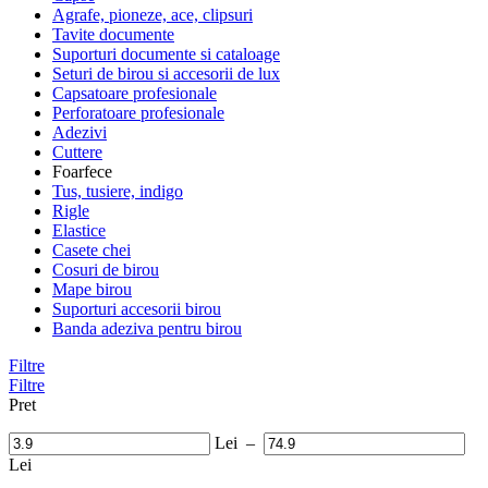
Agrafe, pioneze, ace, clipsuri
Tavite documente
Suporturi documente si cataloage
Seturi de birou si accesorii de lux
Capsatoare profesionale
Perforatoare profesionale
Adezivi
Cuttere
Foarfece
Tus, tusiere, indigo
Rigle
Elastice
Casete chei
Cosuri de birou
Mape birou
Suporturi accesorii birou
Banda adeziva pentru birou
Filtre
Filtre
Pret
Lei
–
Lei