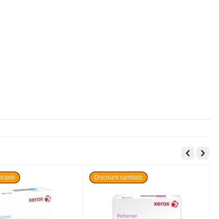
titate
Discount cantitate