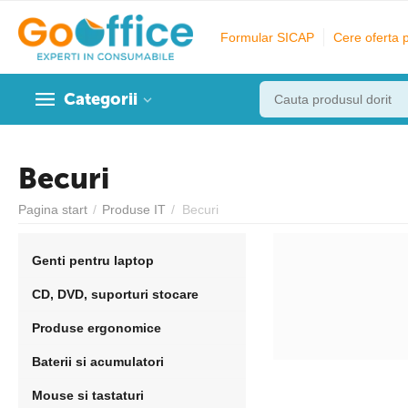
Formular SICAP
Cere oferta 
Categorii
Becuri
Pagina start
/
Produse IT
/
Becuri
Genti pentru laptop
CD, DVD, suporturi stocare
Produse ergonomice
Baterii si acumulatori
Mouse si tastaturi