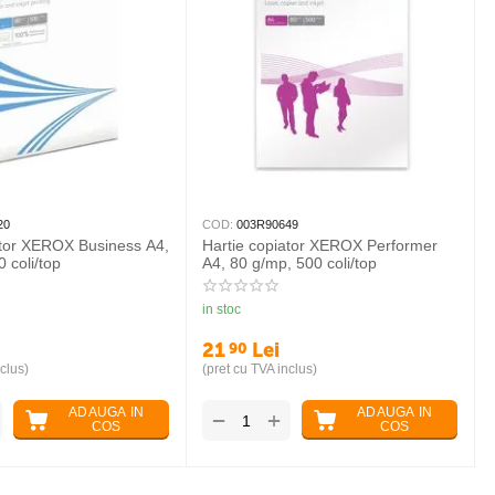
20
COD:
003R90649
ator XEROX Business A4,
Hartie copiator XEROX Performer
 coli/top
A4, 80 g/mp, 500 coli/top
in stoc
21
Lei
90
clus)
(pret cu TVA inclus)
ADAUGA IN
ADAUGA IN
+
−
COS
COS