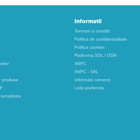
Informatii
Termeni si conditii
Politica de confidentialitate
Politica cookies
Platforma SOL / ODR
selor
ANPC
ANPC - SAL
r produse
Informatii comenzi
AP
Lista preferinte
rsonalizata