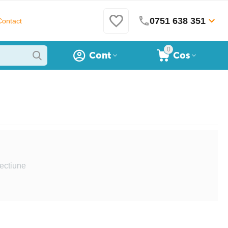
0751 638 351
Contact
0
Cont
Cos
ectiune