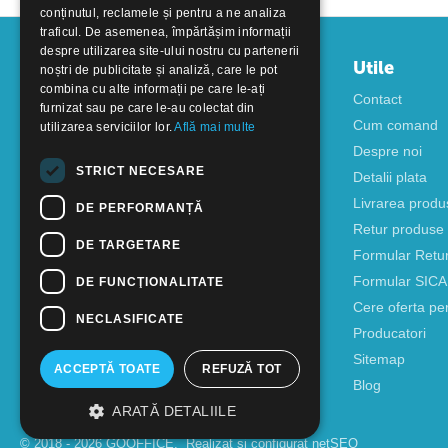
conținutul, reclamele și pentru a ne analiza
traficul. De asemenea, împărtășim informații
despre utilizarea site-ului nostru cu partenerii
Contul meu
Utile
noștri de publicitate și analiză, care le pot
combina cu alte informații pe care le-ați
Autentificare
Contact
furnizat sau pe care le-au colectat din
Creati cont
Cum comand
utilizarea serviciilor lor.
Află mai multe
Despre noi
STRICT NECESARE
Detalii plata
Livrarea produ
DE PERFORMANȚĂ
Retur produse
DE TARGETARE
Formular Retu
Formular SIC
DE FUNCŢIONALITATE
Cere oferta pe
NECLASIFICATE
Producatori
Sitemap
ACCEPTĂ TOATE
REFUZĂ TOT
Blog
ARATĂ DETALIILE
© 2018 - 2026 GOOFFICE. Realizat si configurat
netSEO