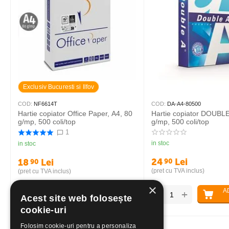
Exclusiv Bucuresti si Ilfov
COD:
NF6614T
COD:
DA-A4-80500
Hartie copiator Office Paper, A4, 80
Hartie copiator DOUBLE
g/mp, 500 coli/top
g/mp, 500 coli/top
1
in stoc
in stoc
24
Lei
90
18
Lei
90
(pret cu TVA inclus)
(pret cu TVA inclus)
×
ADAUGA IN
A
+
+
−
−
Acest site web folosește
COS
cookie-uri
Folosim cookie-uri pentru a personaliza