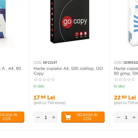
COD:
NF2314T
COD:
003R918
 A , A4, 80
Hartie copiator A4, 500 coli/top, GO
Hartie copi
Copy
80 g/mp, 500
in stoc
in stoc
17
Lei
22
Lei
90
90
(pret cu TVA inclus)
(pret cu TVA in
DAUGA IN
ADAUGA IN
+
+
−
−
COS
COS