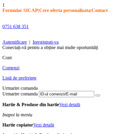
1
Formular SICAP
|
Cere oferta personalizata
|
Contact
0751 638 351
Autentificare
|
Inregistrati-va
Conectați-vă pentru a obține mai multe oportunități
Cont
Comenzi
Listă de preferințe
Urmarire comanda
Urmarire comanda
Hartie & Produse din hartie
Vezi detalii
Inapoi la meniu
Hartie copiator
Vezi detalii