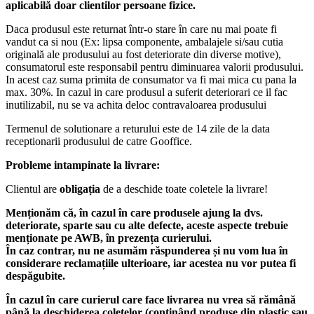
aplicabilă doar clientilor persoane fizice.
Daca produsul este returnat într-o stare în care nu mai poate fi
vandut ca si nou (Ex: lipsa componente, ambalajele si/sau cutia
originală ale produsului au fost deteriorate din diverse motive),
consumatorul este responsabil pentru diminuarea valorii produsului.
In acest caz suma primita de consumator va fi mai mica cu pana la
max. 30%. In cazul in care produsul a suferit deteriorari ce il fac
inutilizabil, nu se va achita deloc contravaloarea produsului
Termenul de solutionare a returului este de 14 zile de la data
receptionarii produsului de catre Gooffice.
Probleme intampinate la livrare:
Clientul are
obligația
de a deschide toate coletele la livrare!
Menționăm că, în cazul în care produsele ajung la dvs.
deteriorate, sparte sau cu alte defecte, aceste aspecte trebuie
menționate pe AWB, în prezența curierului.
În caz contrar, nu ne asumăm răspunderea și nu vom lua în
considerare reclamațiile ulterioare, iar acestea nu vor putea fi
despăgubite.
În cazul în care curierul care face livrarea nu vrea să rămână
până la deschiderea coletelor (conținând produse din plastic sau