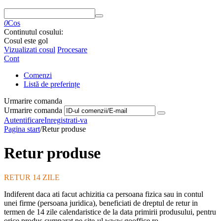
0
Cos
Continutul cosului:
Cosul este gol
Vizualizati cosul
Procesare
Cont
Comenzi
Listă de preferințe
Urmarire comanda
Urmarire comanda
Autentificare
Inregistrati-va
Pagina start
/
Retur produse
Retur produse
RETUR 14 ZILE
Indiferent daca ati facut achizitia ca persoana fizica sau in contul
unei firme (persoana juridica), beneficiati de dreptul de retur in
termen de 14 zile calendaristice de la data primirii produsului, pentru
orice produs cumparat pe site-ul www.gooffice.ro.