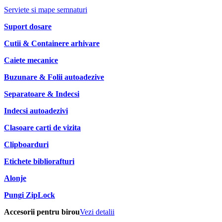
Serviete si mape semnaturi
Suport dosare
Cutii & Containere arhivare
Caiete mecanice
Buzunare & Folii autoadezive
Separatoare & Indecsi
Indecsi autoadezivi
Clasoare carti de vizita
Clipboarduri
Etichete bibliorafturi
Alonje
Pungi ZipLock
Accesorii pentru birou
Vezi detalii