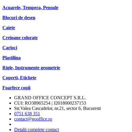
Acuarele, Tempera, Pensule
Blocuri de desen
Caiete
Creioane colorate
Carioci
Plastilina
Rigle, Instrumente geometrie
Coperti, Etichete
Foarfece copii
GRAND OFFICE CONCEPT S.R.L.
CUI: RO38965254 | J2018000237153
Str.Valea Cascadelor, nr.21, sector 6, Bucuresti
0751 638 351
contact@gooffice.ro
Detalii complete contact