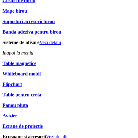
Cosuri de birou
Mape birou
Suporturi accesorii birou
Banda adeziva pentru birou
Sisteme de afisare
Vezi detalii
Inapoi la meniu
Table magnetice
Whiteboard mobil
Flipchart
Table pentru creta
Panou pluta
Avizier
Ecrane de proiectie
Ecusoane si accesorii
Vezi detalii