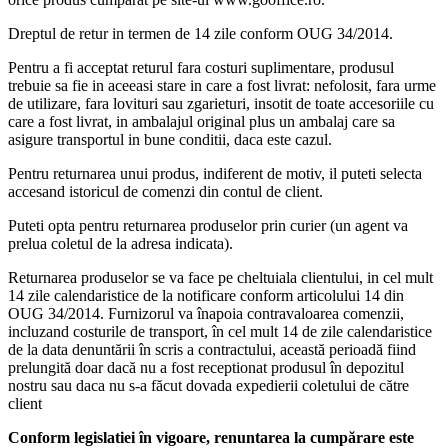
Dreptul de retur in termen de 14 zile conform OUG 34/2014.
Pentru a fi acceptat returul fara costuri suplimentare, produsul
trebuie sa fie in aceeasi stare in care a fost livrat: nefolosit, fara urme
de utilizare, fara lovituri sau zgarieturi, insotit de toate accesoriile cu
care a fost livrat, in ambalajul original plus un ambalaj care sa
asigure transportul in bune conditii, daca este cazul.
Pentru returnarea unui produs, indiferent de motiv, il puteti selecta
accesand istoricul de comenzi din contul de client.
Puteti opta pentru returnarea produselor prin curier (un agent va
prelua coletul de la adresa indicata).
Returnarea produselor se va face pe cheltuiala clientului, in cel mult
14 zile calendaristice de la notificare conform articolului 14 din
OUG 34/2014. Furnizorul va înapoia contravaloarea comenzii,
incluzand costurile de transport, în cel mult 14 de zile calendaristice
de la data denuntării în scris a contractului, această perioadă fiind
prelungită doar dacă nu a fost receptionat produsul în depozitul
nostru sau daca nu s-a făcut dovada expedierii coletului de către
client
Conform legislatiei în vigoare, renuntarea la cumpărare este