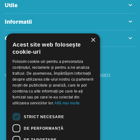
Utile
Informatii
×
Contact
Acest site web folosește
cookie-uri
Folosim cookie-uri pentru a personaliza
conținutul, reclamele și pentru a ne analiza
traficul. De asemenea, împărtășim informații
© 2018 - 2026 GOOFFICE. Realizat si configurat
netSEO
despre utilizarea site-ului nostru cu partenerii
noștri de publicitate și analiză, care le pot
combina cu alte informații pe care le-ați
furnizat sau pe care le-au colectat din
utilizarea serviciilor lor.
Află mai multe
STRICT NECESARE
DE PERFORMANȚĂ
DE TARGETARE