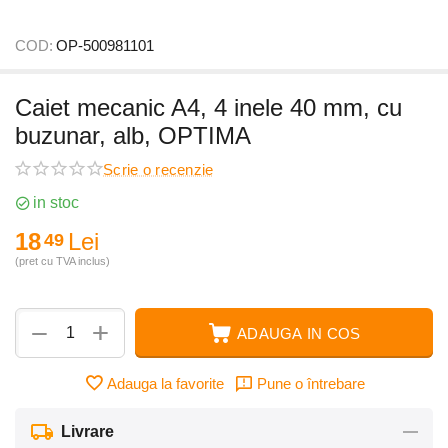
COD:
OP-500981101
Caiet mecanic A4, 4 inele 40 mm, cu
buzunar, alb, OPTIMA
Scrie o recenzie
in stoc
18
Lei
49
(pret cu TVA inclus)
+
−
ADAUGA IN COS
Adauga la favorite
Pune o întrebare
Livrare