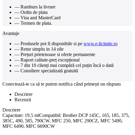
— Ramburs la livrare
— Ordin de plata
— Visa and MasterCard
— Termen de plata.
Avantaje
— Produsele pot fi disponibile si pe
www.e-licitatie.ro
— Retur simplu in 14 zile
— Prețuri prietenoase si oferte permanente
— Raport calitate-preț excepțional
— 7 din 10 clienți mai cumpără cel puțin încă o dată
— Consiliere specializată gratuită
Conectează-te ca să te putem notifica când primești un răspuns
Descriere
Recenzii
Descriere
Capacitate: 19.5 mlCompatibil: Brother DCP 145C, 165, 185, 375,
385C, 490, 585, 790CW, MFC 250, MFC 290CZ, MFC 5490,
MFC 6490, MFC 6690CW