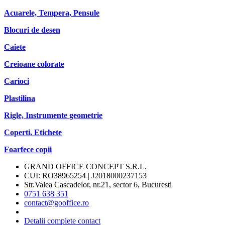
Acuarele, Tempera, Pensule
Blocuri de desen
Caiete
Creioane colorate
Carioci
Plastilina
Rigle, Instrumente geometrie
Coperti, Etichete
Foarfece copii
GRAND OFFICE CONCEPT S.R.L.
CUI: RO38965254 | J2018000237153
Str.Valea Cascadelor, nr.21, sector 6, Bucuresti
0751 638 351
contact@gooffice.ro
Detalii complete contact