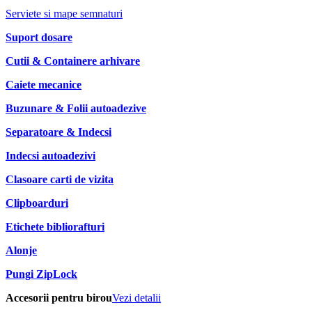
Serviete si mape semnaturi
Suport dosare
Cutii & Containere arhivare
Caiete mecanice
Buzunare & Folii autoadezive
Separatoare & Indecsi
Indecsi autoadezivi
Clasoare carti de vizita
Clipboarduri
Etichete bibliorafturi
Alonje
Pungi ZipLock
Accesorii pentru birou
Vezi detalii