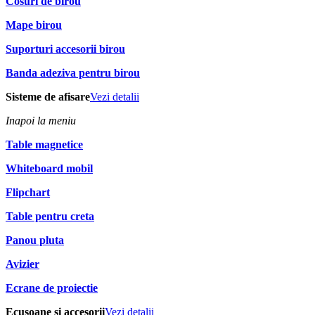
Cosuri de birou
Mape birou
Suporturi accesorii birou
Banda adeziva pentru birou
Sisteme de afisare
Vezi detalii
Inapoi la meniu
Table magnetice
Whiteboard mobil
Flipchart
Table pentru creta
Panou pluta
Avizier
Ecrane de proiectie
Ecusoane si accesorii
Vezi detalii