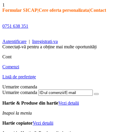
1
Formular SICAP
|
Cere oferta personalizata
|
Contact
0751 638 351
Autentificare
|
Inregistrati-va
Conectați-vă pentru a obține mai multe oportunități
Cont
Comenzi
Listă de preferințe
Urmarire comanda
Urmarire comanda
Hartie & Produse din hartie
Vezi detalii
Inapoi la meniu
Hartie copiator
Vezi detalii