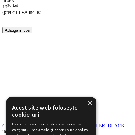
in stoc
90
Lei
19
(pret cu TVA inclus)
Adauga in cos
×
Acest site web folosește
cookie-uri
Folosim cookie-uri pentru a personaliza
Cartus cerneala compatibil BROTHER LC529XLBK, BLACK
conținutul, reclamele și pentru a ne analiza
in stoc