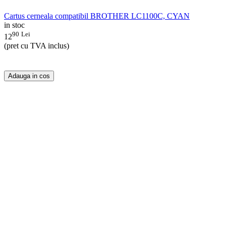
Cartus cerneala compatibil BROTHER LC1100C, CYAN
in stoc
90
Lei
12
(pret cu TVA inclus)
Adauga in cos