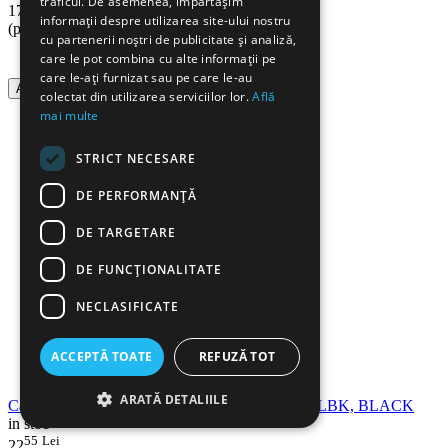
traficul. De asemenea, împărtășim
13
Lei
17
informații despre utilizarea site-ului nostru
(pret cu TVA inclus)
cu partenerii noștri de publicitate și analiză,
care le pot combina cu alte informații pe
care le-ați furnizat sau pe care le-au
Adauga in cos
colectat din utilizarea serviciilor lor.
Află
mai multe
STRICT NECESARE
DE PERFORMANȚĂ
DE TARGETARE
DE FUNCŢIONALITATE
NECLASIFICATE
ACCEPTĂ TOATE
REFUZĂ TOT
ARATĂ DETALIILE
Cartus cerneala compatibil BROTHER LC227XLBK, BLACK
in stoc
55
Lei
22