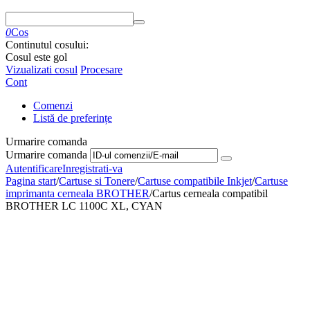
0
Cos
Continutul cosului:
Cosul este gol
Vizualizati cosul
Procesare
Cont
Comenzi
Listă de preferințe
Urmarire comanda
Urmarire comanda
Autentificare
Inregistrati-va
Pagina start
/
Cartuse si Tonere
/
Cartuse compatibile Inkjet
/
Cartuse
imprimanta cerneala BROTHER
/
Cartus cerneala compatibil
BROTHER LC 1100C XL, CYAN