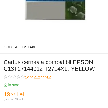
COD:
SPE T2714XL
Cartus cerneala compatibil EPSON
C13T27144012 T2714XL, YELLOW
Scrie o recenzie
in stoc
13
Lei
53
(pret cu TVA inclus)