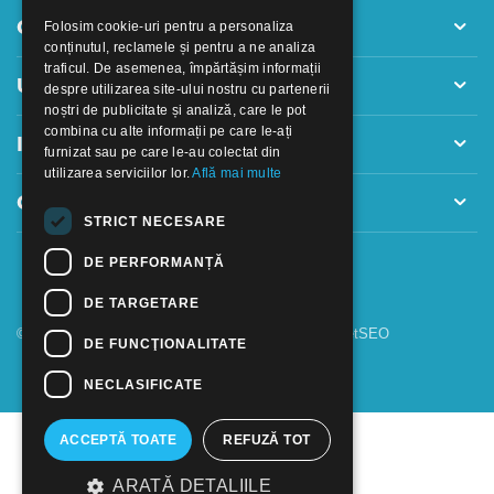
Contul meu
Folosim cookie-uri pentru a personaliza
conținutul, reclamele și pentru a ne analiza
traficul. De asemenea, împărtășim informații
Utile
despre utilizarea site-ului nostru cu partenerii
noștri de publicitate și analiză, care le pot
combina cu alte informații pe care le-ați
Informatii
furnizat sau pe care le-au colectat din
utilizarea serviciilor lor.
Află mai multe
Contact
STRICT NECESARE
DE PERFORMANȚĂ
DE TARGETARE
© 2018 - 2026 GOOFFICE. Realizat si configurat
netSEO
DE FUNCŢIONALITATE
NECLASIFICATE
ACCEPTĂ TOATE
REFUZĂ TOT
ARATĂ DETALIILE