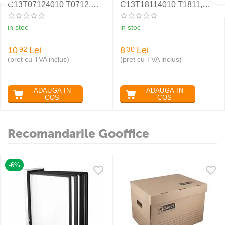
C13T07124010 T0712,
C13T18114010 T1811,
CYAN
BLACK
in stoc
in stoc
10
Lei
8
Lei
92
30
(pret cu TVA inclus)
(pret cu TVA inclus)
ADAUGA IN
ADAUGA IN
COS
COS
Recomandarile Gooffice
-6%