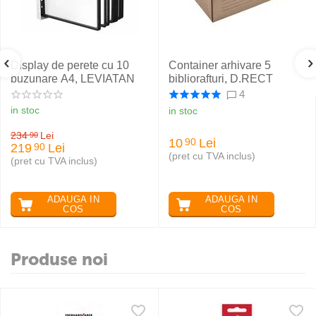
Display de perete cu 10
Container arhivare 5
buzunare A4, LEVIATAN
bibliorafturi, D.RECT
4
in stoc
in stoc
234
Lei
90
10
Lei
90
219
Lei
90
(pret cu TVA inclus)
(pret cu TVA inclus)
ADAUGA IN
ADAUGA IN
COS
COS
Produse noi