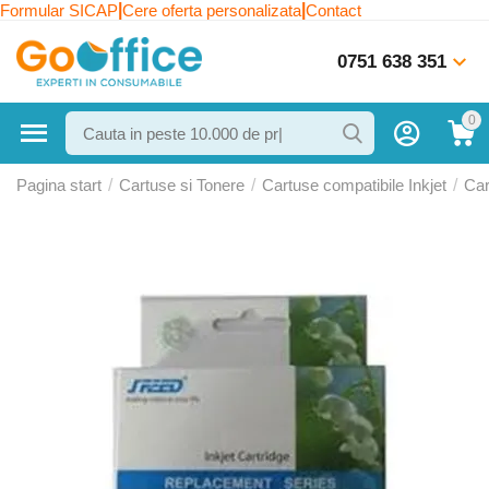
|
|
Formular SICAP
Cere oferta personalizata
Contact
0751 638 351
0
Pagina start
/
Cartuse si Tonere
/
Cartuse compatibile Inkjet
/
Car