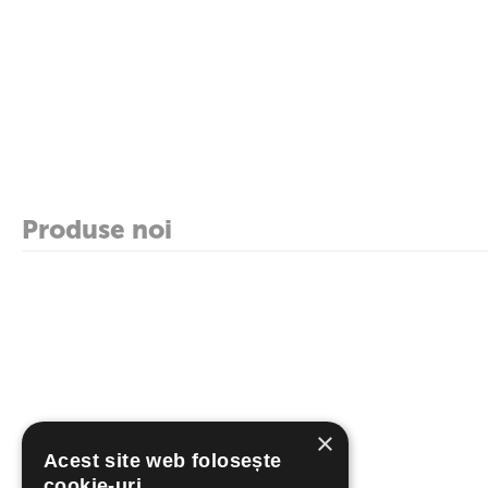
Produse noi
×
Acest site web folosește
cookie-uri