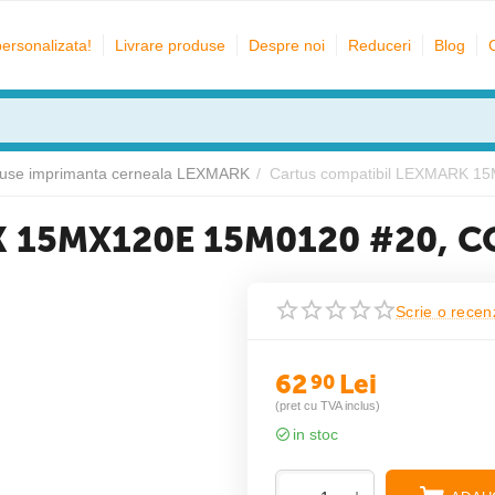
personalizata!
Livrare produse
Despre noi
Reduceri
Blog
tuse imprimanta cerneala LEXMARK
/
Cartus compatibil LEXMARK 
RK 15MX120E 15M0120 #20, 
Scrie o recen
62
Lei
90
(pret cu TVA inclus)
in stoc