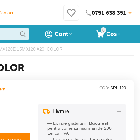
0751 638 351
Contact
0
Cont
Cos
15MX120E 15M0120 #20, COLOR
COLOR
zie
COD:
SPL 120
Livrare
— Livrare gratuita in
Bucuresti
pentru comenzi mai mari de 200
Lei cu TVA
— Livrare gratuita in
Tara
pentru