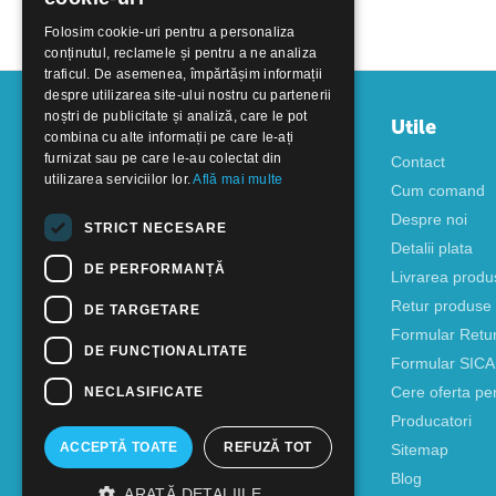
Folosim cookie-uri pentru a personaliza
conținutul, reclamele și pentru a ne analiza
traficul. De asemenea, împărtășim informații
despre utilizarea site-ului nostru cu partenerii
noștri de publicitate și analiză, care le pot
Contul meu
Utile
combina cu alte informații pe care le-ați
furnizat sau pe care le-au colectat din
Autentificare
Contact
utilizarea serviciilor lor.
Află mai multe
Creati cont
Cum comand
Despre noi
STRICT NECESARE
Detalii plata
DE PERFORMANȚĂ
Livrarea produ
Retur produse
DE TARGETARE
Formular Retu
DE FUNCŢIONALITATE
Formular SIC
Cere oferta pe
NECLASIFICATE
Producatori
ACCEPTĂ TOATE
REFUZĂ TOT
Sitemap
Blog
ARATĂ DETALIILE