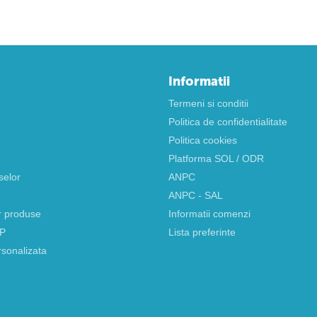
Informatii
Termeni si conditii
Politica de confidentialitate
Politica cookies
Platforma SOL / ODR
selor
ANPC
ANPC - SAL
r produse
Informatii comenzi
AP
Lista preferinte
rsonalizata