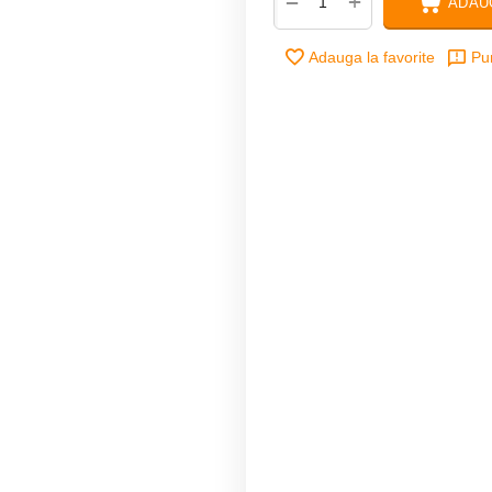
+
−
ADAU
Adauga la favorite
Pu