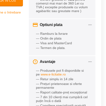
GA IN COS
comenzi mai mari de 360 Lei cu
TVA ( exceptie produsele cu volum
agabaritic sau greutate mare )
ne o întrebare
Optiuni plata
— Ramburs la livrare
— Ordin de plata
— Visa and MasterCard
— Termen de plata.
Avantaje
— Produsele pot fi disponibile si
pe
www.e-licitatie.ro
— Retur simplu in 14 zile
— Prețuri prietenoase si oferte
permanente
— Raport calitate-preț excepțional
— 7 din 10 clienți mai cumpără cel
puțin încă o dată
— Consiliere specializată gratuită