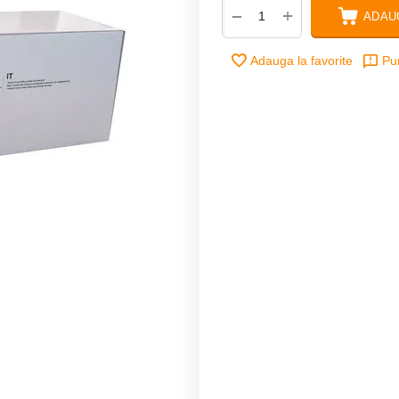
+
−
ADAU
Adauga la favorite
Pu