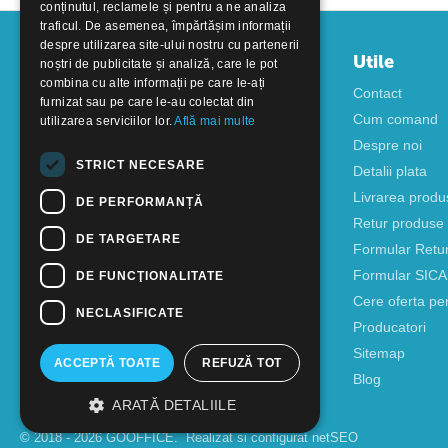
conținutul, reclamele și pentru a ne analiza
traficul. De asemenea, împărtășim informații
despre utilizarea site-ului nostru cu partenerii
Contul meu
Utile
noștri de publicitate și analiză, care le pot
combina cu alte informații pe care le-ați
Autentificare
Contact
furnizat sau pe care le-au colectat din
Creati cont
Cum comand
utilizarea serviciilor lor.
Află mai multe
Despre noi
STRICT NECESARE
Detalii plata
Livrarea produ
DE PERFORMANȚĂ
Retur produse
DE TARGETARE
Formular Retu
Formular SIC
DE FUNCŢIONALITATE
Cere oferta pe
NECLASIFICATE
Producatori
Sitemap
ACCEPTĂ TOATE
REFUZĂ TOT
Blog
ARATĂ DETALIILE
© 2018 - 2026 GOOFFICE. Realizat si configurat
netSEO