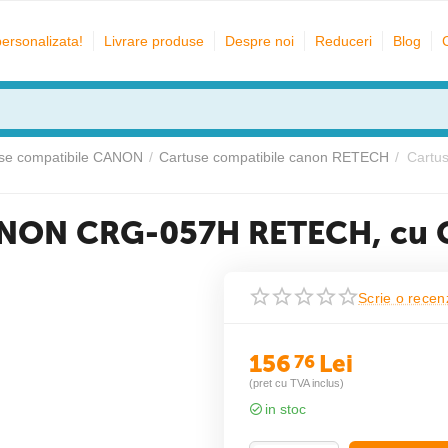
personalizata!
Livrare produse
Despre noi
Reduceri
Blog
se compatibile CANON
/
Cartuse compatibile canon RETECH
/
Cartu
CANON CRG-057H RETECH, cu 
Scrie o recen
156
Lei
76
(pret cu TVA inclus)
in stoc