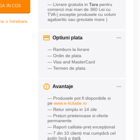
— Livrare gratuita in
Tara
pentru
GA IN COS
comenzi mai mari de 360 Lei cu
TVA ( exceptie produsele cu volum
agabaritic sau greutate mare )
ne o întrebare
Optiuni plata
— Ramburs la livrare
— Ordin de plata
— Visa and MasterCard
— Termen de plata.
Avantaje
— Produsele pot fi disponibile si
pe
www.e-licitatie.ro
— Retur simplu in 14 zile
— Prețuri prietenoase si oferte
permanente
— Raport calitate-preț excepțional
— 7 din 10 clienți mai cumpără cel
puțin încă o dată