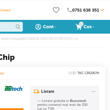
0751 638 351
Contact
0
Cont
Cos
s toner compatibil CANON CRG-057H RETECH, cu
Chip
zie
COD:
TKC CRG057H
Livrare
— Livrare gratuita in
Bucuresti
pentru comenzi mai mari de 200
Lei cu TVA