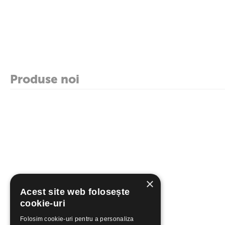
Produse noi
×
Acest site web folosește
cookie-uri
Folosim cookie-uri pentru a personaliza